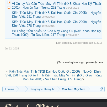
Vi Xử Lý Và Cấu Trúc Máy Vi Tính (NXB Khoa Học Kỹ Thuật
2001) - Nguyễn Nam Trung, 262 Trang
19/08/2023
Kiến Trúc Máy Tính (NXB Đại Học Quốc Gia 2005) - Nguyễn
Đình Việt, 281 Trang
20/03/2023
Kiến Trúc Máy Tính (NXB Đại Học Quốc Gia 2009) - Nguyễn
Đình Việt, 278 Trang
19/09/2015
Hệ Thống Điều Khiển Số Cho Máy Công Cụ (NXB Khoa Học Kỹ
Thuật 1999) - Tạ Duy Liêm, 217 Trang
17/02/2017
Last edited by a moderator:
Jun 3, 2018
Jul 22, 2015
(You must log in or sign up to reply here.)
<
Kiến Trúc Máy Tính (NXB Đại Học Quốc Gia 2009) - Nguyễn Đình
Việt, 278 Trang
|
Giáo Trình Kiến Trúc Máy Vi Tính (NXB Giao Thông
Vận Tải 2004) - Vũ Chấn Hưng, 177 Trang
>
Forums
...
Công Nghệ Thông Tin
Cấu Trúc Máy Tính