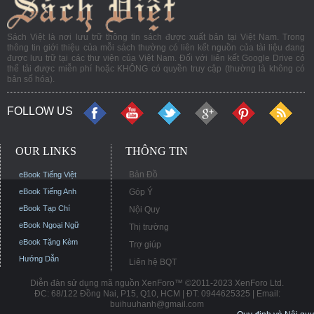
Sách Việt là nơi lưu trữ thông tin sách được xuất bản tại Việt Nam. Trong
thông tin giới thiệu của mỗi sách thường có liên kết nguồn của tài liệu đang
được lưu trữ tại các thư viện của Việt Nam. Đối với liên kết Google Drive có
thể tải được miễn phí hoặc KHÔNG có quyền truy cập (thường là không có
bản số hóa).
FOLLOW US
OUR LINKS
THÔNG TIN
Bản Đồ
eBook Tiếng Việt
eBook Tiếng Anh
Góp Ý
eBook Tạp Chí
Nội Quy
eBook Ngoại Ngữ
Thị trường
eBook Tặng Kèm
Trợ giúp
Hướng Dẫn
Liên hệ BQT
Diễn đàn sử dụng mã nguồn XenForo™ ©2011-2023 XenForo Ltd.
ĐC: 68/122 Đồng Nai, P15, Q10, HCM | ĐT: 0944625325 | Email:
buihuuhanh@gmail.com