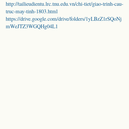
http://tailieudientu.lrc.tnu.edu.vn/chi-tiet/giao-trinh-cau-
truc-may-tinh-1803.html
https://drive.google.com/drive/folders/1yLBzZ1rSQoNj
mWeJTZ3WGQHg04L1