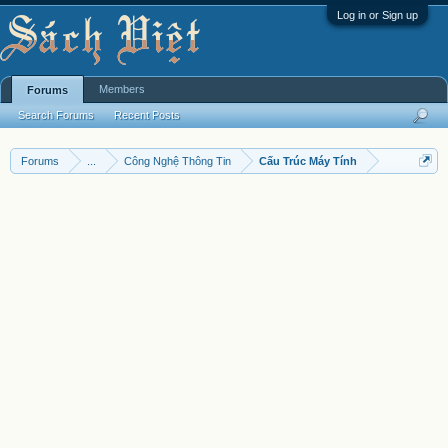
Log in or Sign up
Members
Forums
Search Forums
Recent Posts
Forums
...
Công Nghệ Thông Tin
Cấu Trúc Máy Tính