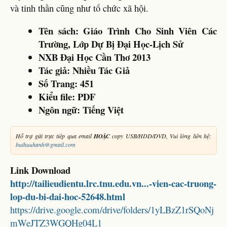
và tinh thần cũng như tổ chức xã hội.
Tên sách: Giáo Trình Cho Sinh Viên Các
Trường, Lớp Dự Bị Đại Học-Lịch Sử
NXB Đại Học Cần Thơ 2013
Tác giả:
Nhiều Tác Giả
Số Trang: 451
Kiểu file: PDF
Ngôn ngữ: Tiếng Việt
Hỗ trợ gửi trực tiếp qua email
HOẶC
copy USB/HDD/DVD, Vui lòng liên hệ:
buihuuhanh@gmail.com
Link Download
http://tailieudientu.lrc.tnu.edu.vn...-vien-cac-truong-
lop-du-bi-dai-hoc-52648.html
https://drive.google.com/drive/folders/1yLBzZ1rSQoNj
mWeJTZ3WGQHg04L1