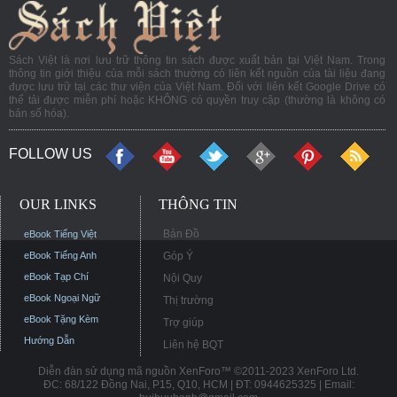
Sách Việt là nơi lưu trữ thông tin sách được xuất bản tại Việt Nam. Trong
thông tin giới thiệu của mỗi sách thường có liên kết nguồn của tài liệu đang
được lưu trữ tại các thư viện của Việt Nam. Đối với liên kết Google Drive có
thể tải được miễn phí hoặc KHÔNG có quyền truy cập (thường là không có
bản số hóa).
FOLLOW US
OUR LINKS
THÔNG TIN
Bản Đồ
eBook Tiếng Việt
eBook Tiếng Anh
Góp Ý
eBook Tạp Chí
Nội Quy
eBook Ngoại Ngữ
Thị trường
eBook Tặng Kèm
Trợ giúp
Hướng Dẫn
Liên hệ BQT
Diễn đàn sử dụng mã nguồn XenForo™ ©2011-2023 XenForo Ltd.
ĐC: 68/122 Đồng Nai, P15, Q10, HCM | ĐT: 0944625325 | Email: