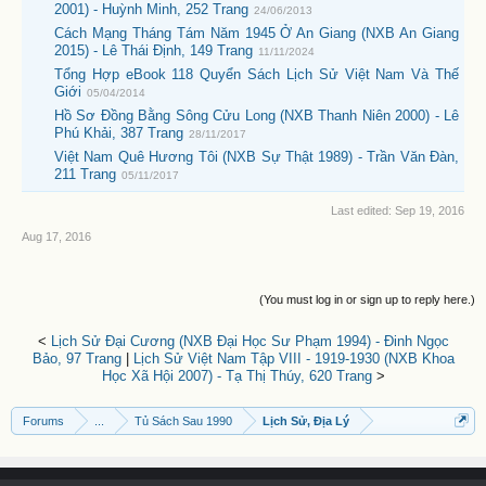
2001) - Huỳnh Minh, 252 Trang
24/06/2013
Cách Mạng Tháng Tám Năm 1945 Ở An Giang (NXB An Giang
2015) - Lê Thái Định, 149 Trang
11/11/2024
Tổng Hợp eBook 118 Quyển Sách Lịch Sử Việt Nam Và Thế
Giới
05/04/2014
Hồ Sơ Đồng Bằng Sông Cửu Long (NXB Thanh Niên 2000) - Lê
Phú Khải, 387 Trang
28/11/2017
Việt Nam Quê Hương Tôi (NXB Sự Thật 1989) - Trần Văn Đàn,
211 Trang
05/11/2017
Last edited:
Sep 19, 2016
Aug 17, 2016
(You must log in or sign up to reply here.)
<
Lịch Sử Đại Cương (NXB Đại Học Sư Phạm 1994) - Đinh Ngọc
Bảo, 97 Trang
|
Lịch Sử Việt Nam Tập VIII - 1919-1930 (NXB Khoa
Học Xã Hội 2007) - Tạ Thị Thúy, 620 Trang
>
Forums
...
Tủ Sách Sau 1990
Lịch Sử, Địa Lý