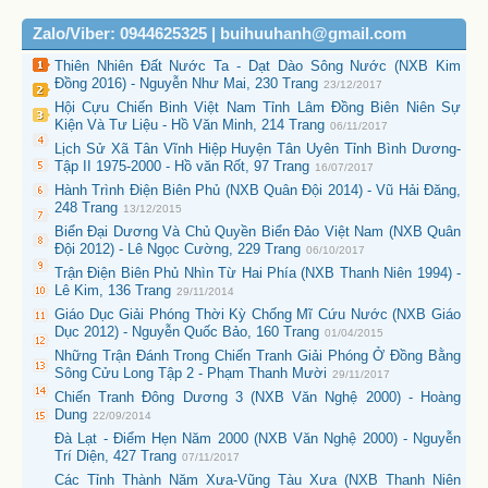
Zalo/Viber: 0944625325 | buihuuhanh@gmail.com
Thiên Nhiên Đất Nước Ta - Dạt Dào Sông Nước (NXB Kim
Đồng 2016) - Nguyễn Như Mai, 230 Trang
23/12/2017
Hội Cựu Chiến Binh Việt Nam Tỉnh Lâm Đồng Biên Niên Sự
Kiện Và Tư Liệu - Hồ Văn Minh, 214 Trang
06/11/2017
Lịch Sử Xã Tân Vĩnh Hiệp Huyện Tân Uyên Tỉnh Bình Dương-
Tập II 1975-2000 - Hồ văn Rốt, 97 Trang
16/07/2017
Hành Trình Điện Biên Phủ (NXB Quân Đội 2014) - Vũ Hải Đăng,
248 Trang
13/12/2015
Biển Đại Dương Và Chủ Quyền Biển Đảo Việt Nam (NXB Quân
Đội 2012) - Lê Ngọc Cường, 229 Trang
06/10/2017
Trận Điện Biên Phủ Nhìn Từ Hai Phía (NXB Thanh Niên 1994) -
Lê Kim, 136 Trang
29/11/2014
Giáo Dục Giải Phóng Thời Kỳ Chống Mĩ Cứu Nước (NXB Giáo
Dục 2012) - Nguyễn Quốc Bảo, 160 Trang
01/04/2015
Những Trận Đánh Trong Chiến Tranh Giải Phóng Ở Đồng Bằng
Sông Cửu Long Tập 2 - Phạm Thanh Mười
29/11/2017
Chiến Tranh Đông Dương 3 (NXB Văn Nghệ 2000) - Hoàng
Dung
22/09/2014
Đà Lạt - Điểm Hẹn Năm 2000 (NXB Văn Nghệ 2000) - Nguyễn
Trí Diện, 427 Trang
07/11/2017
Các Tỉnh Thành Năm Xưa-Vũng Tàu Xưa (NXB Thanh Niên