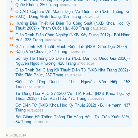
Quốc Khánh, 350 Trang
18/09/2023
OrCAD Capture-Vẽ Mạch Điện Và Điện Tử (NXB Thống Kê
2001) - Đặng Minh Hoàng, 197 Trang
27/12/2023
Hướng Dẫn Thiết Kế Điện Tử Công Suất (NXB Khoa Học Kỹ
Thuật 2009) - Phạm Quốc Hải, 480 Trang
04/11/2023
Giáo Trình Điện Công Nghiệp (NXB Xây Dựng 2012) - Bùi Hồng
Huế, 338 Trang
19/05/2016
Giáo Trình Kỹ Thuật Mạch Điện Tử (NXB Giáo Dục 2009) -
Đặng Văn Chuyết, 242 Trang
07/09/2015
Sổ Tay Hệ Thống Cơ Điện Tử (NXB Đại Học Quốc Gia 2016) -
Nguyễn Ngọc Phương, 428 Trang
27/09/2016
Giáo Trình Bài Giảng Kỹ Thuật Điện Tử (NXB Nha Trang 2002) -
Trần Tiến Phúc, 237 Trang
25/11/2014
Điện Tử Ứng Dụng - Ths. Nguyễn Văn Hiệp, 153
Trang
15/09/2013
Tự Động Hóa PLC S7-1200 Với TIA Portal (NXB Khoa Học Kỹ
Thuật 2019) - Trần Văn Hiếu, 471 Trang
09/05/2017
Cơ Điện Tử (NXB Khoa Học Kỹ Thuật 2012) - B. Heimann, 437
Trang
01/11/2022
Bài Giảng Hệ Thống Thông Tin Hàng Hải - Ts. Trần Xuân Việt,
54 Trang
30/10/2013
Nov 28, 2014