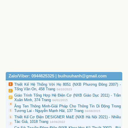
Zalo/Viber: 0944625325 | buihuuhanh@gmail.com
Thiết Kế Hệ Thống Với Họ 8051 (NXB Phương Đông 2007) -
Tống Văn On, 458 Trang
04/10/2023
Giáo Trình Tổng Hợp Hệ Điện Cơ (NXB Giáo Dục 2011) - Trần
Xuân Minh, 374 Trang
04/01/2015
Ăng Ten Thông Minh-Giải Pháp Cho Thông Tin Di Động Trong
Tương Lai - Nguyễn Mạnh Hải, 137 Trang
04/08/2015
Thiết Kế Cơ Điện DESIGNER M&E (NXB Hà Nội 2021) - Nhiều
Tác Giả, 1018 Trang
14/04/2022
Cơ Sở Truyền Động Điện (NXB Khoa Học Kỹ Thuật 2007) - Bùi