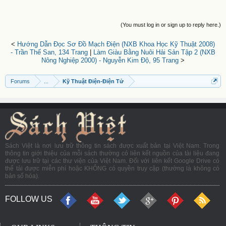
(You must log in or sign up to reply here.)
<
Hướng Dẫn Đọc Sơ Đồ Mạch Điện (NXB Khoa Học Kỹ Thuật 2008)
- Trần Thế San, 134 Trang
|
Làm Giàu Bằng Nuôi Hải Sản Tập 2 (NXB
Nông Nghiệp 2000) - Nguyễn Kim Độ, 95 Trang
>
Forums
...
Kỹ Thuật Điện-Điện Tử
Sách Việt là nơi lưu trữ thông tin sách được xuất bản tại Việt Nam. Trong
thông tin giới thiệu của mỗi sách thường có liên kết nguồn của tài liệu đang
được lưu trữ tại các thư viện của Việt Nam. Đối với liên kết Google Drive có
thể tải được miễn phí hoặc KHÔNG có quyền truy cập (thường là không có
bản số hóa).
FOLLOW US