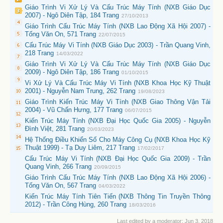
Giáo Trình Vi Xử Lý Và Cấu Trúc Máy Tính (NXB Giáo Dục
2007) - Ngô Diên Tập, 184 Trang
27/10/2013
Giáo Trình Cấu Trúc Máy Tính (NXB Lao Động Xã Hội 2007) -
Tống Văn On, 571 Trang
22/07/2015
Cấu Trúc Máy Vi Tính (NXB Giáo Dục 2003) - Trần Quang Vinh,
218 Trang
14/03/2022
Giáo Trình Vi Xử Lý Và Cấu Trúc Máy Tính (NXB Giáo Dục
2009) - Ngô Diên Tập, 186 Trang
01/10/2015
Vi Xử Lý Và Cấu Trúc Máy Vi Tính (NXB Khoa Học Kỹ Thuật
2001) - Nguyễn Nam Trung, 262 Trang
19/08/2023
Giáo Trình Kiến Trúc Máy Vi Tính (NXB Giao Thông Vận Tải
2004) - Vũ Chấn Hưng, 177 Trang
06/07/2015
Kiến Trúc Máy Tính (NXB Đại Học Quốc Gia 2005) - Nguyễn
Đình Việt, 281 Trang
20/03/2023
Hệ Thống Điều Khiển Số Cho Máy Công Cụ (NXB Khoa Học Kỹ
Thuật 1999) - Tạ Duy Liêm, 217 Trang
17/02/2017
Cấu Trúc Máy Vi Tính (NXB Đại Học Quốc Gia 2009) - Trần
Quang Vinh, 266 Trang
20/09/2015
Giáo Trình Cấu Trúc Máy Tính (NXB Lao Động Xã Hội 2006) -
Tống Văn On, 567 Trang
04/03/2022
Kiến Trúc Máy Tính Tiên Tiến (NXB Thông Tin Truyền Thông
2012) - Trần Công Hùng, 260 Trang
18/03/2016
Last edited by a moderator:
Jun 3, 2018