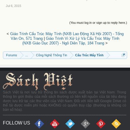
Jul 6, 2015
(You must log in or sign up to reply here.)
<
Giáo Trình Cấu Trúc Máy Tính (NXB Lao Động Xã Hội 2007) - Tống
Văn On, 571 Trang
|
Giáo Trình Vi Xử Lý Và Cấu Trúc Máy Tính
(NXB Giáo Dục 2007) - Ngô Diên Tập, 184 Trang
>
Forums
...
Công Nghệ Thông Tin
Cấu Trúc Máy Tính
Sách Việt là nơi lưu trữ thông tin sách được xuất bản tại Việt Nam. Trong
thông tin giới thiệu của mỗi sách thường có liên kết nguồn của tài liệu đang
được lưu trữ tại các thư viện của Việt Nam. Đối với liên kết Google Drive có
thể tải được miễn phí hoặc KHÔNG có quyền truy cập (thường là không có
bản số hóa).
FOLLOW US