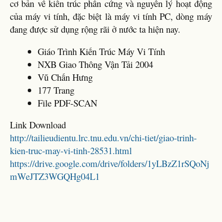
cơ bản về kiến trúc phần cứng và nguyên lý hoạt động
của máy vi tính, đặc biệt là máy vi tính PC, dòng máy
đang được sử dụng rộng rãi ở nước ta hiện nay.
Giáo Trình Kiến Trúc Máy Vi Tính
NXB Giao Thông Vận Tải 2004
Vũ Chấn Hưng
177 Trang
File PDF-SCAN
Link Download
http://tailieudientu.lrc.tnu.edu.vn/chi-tiet/giao-trinh-
kien-truc-may-vi-tinh-28531.html
https://drive.google.com/drive/folders/1yLBzZ1rSQoNj
mWeJTZ3WGQHg04L1