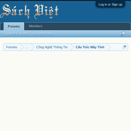
Log in or Sign up
Members
Forums
Search Forums
Recent Posts
Forums
...
Công Nghệ Thông Tin
Cấu Trúc Máy Tính