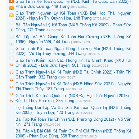
Giáo Trình Kế Toán Quốc Tế (NXB Kinh Tế Quốc Dân 2022) -
Phạm Đức Cường, 449 Trang
08/03/2017
Giáo Trình Nguyên Lý Kế Toán (NXB Đại Học Thái Nguyên
2024) - Nguyễn Thị Quỳnh Hoa, 148 Trang
27/01/2017
Bài Tập Nguyên Lý Kế Toán (NXB Thống Kê 2009) - Phan Đức
Dũng, 271 Trang
17/06/2017
Bài Tập Và Bài Giảng Kế Toán Đại Cương (NXB Thống Kê
1996) - Nguyễn Việt, 144 Trang
30/07/2023
Giáo Trình Kế Toán Ngân Hàng Thương Mại (NXB Thống Kê
2022) - Vũ Thị Thúy Hường, 344 Trang
18/01/2017
Giáo Trình Kiểm Toán Các Thông Tin Tài Chính Khác (NXB Tài
Chính 2012) - Lưu Đức Tuyên, 501 Trang
19/10/2023
Giáo Trình Nguyên Lý Kế Toán (NXB Tài Chính 2022) - Trần Thị
Cẩm Thanh, 332 Trang
03/04/2017
Giáo Trình Nguyên Lý Kế Toán (NXB Hồng Đức 2021) - Nguyễn
Thị Thanh Thủy, 187 Trang
16/10/2024
Giáo Trình Kế Toán Quản Trị (NXB Đại Học Thái Nguyên 2015) -
Đỗ Thị Thúy Phương, 335 Trang
25/07/2019
Hệ Thống Bài Tập Và Bài Giải Kế Toán Quản Trị (NXB Thống
Kê 2008) - Huỳnh Lợi, 420 Trang
01/11/2014
Bài Tập Kế Toàn Tài Chính (NXB Phương Đông 2012) - Võ Văn
Nhị, 271 Trang
07/10/2016
Bài Tập Và Bài Giải Kế Toán Chi Phí Giá Thành (NXB Thống Kê
2008) - Phan Đức Dũng, 558 Trang
23/10/2015