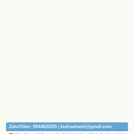
Zalo/Viber: 0944625325 | buihuuhanh@gmail.com