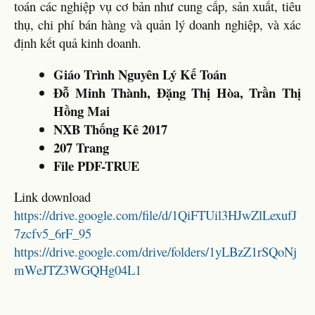
toán các nghiệp vụ cơ bản như cung cấp, sản xuất, tiêu
thụ, chi phí bán hàng và quản lý doanh nghiệp, và xác
định kết quả kinh doanh.
Giáo Trình Nguyên Lý Kế Toán
Đỗ Minh Thành, Đặng Thị Hòa, Trần Thị
Hồng Mai
NXB Thống Kê 2017
207 Trang
File PDF-TRUE
Link download
https://drive.google.com/file/d/1QiFTUil3HJwZlLexufJ
7zcfv5_6rF_95
https://drive.google.com/drive/folders/1yLBzZ1rSQoNj
mWeJTZ3WGQHg04L1