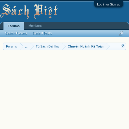
Log in or Sign up
Members
Forums
Search Forums
Recent Posts
Forums
...
Tủ Sách Đại Học
Chuyên Ngành Kế Toán