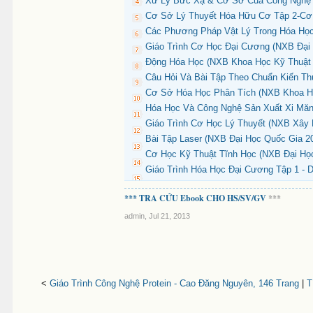
Xử Lý Bức Xạ & Cơ Sở Của Công Nghệ B
Cơ Sở Lý Thuyết Hóa Hữu Cơ Tập 2-Cơ 
Các Phương Pháp Vật Lý Trong Hóa Học
Giáo Trình Cơ Học Đại Cương (NXB Đại 
Động Hóa Học (NXB Khoa Học Kỹ Thuật 2
Câu Hỏi Và Bài Tập Theo Chuẩn Kiến Th
Cơ Sở Hóa Học Phân Tích (NXB Khoa Họ
Hóa Học Và Công Nghệ Sản Xuất Xi Măn
Giáo Trình Cơ Học Lý Thuyết (NXB Xây 
Bài Tập Laser (NXB Đại Học Quốc Gia 2
Cơ Học Kỹ Thuật Tĩnh Học (NXB Đại Học
Giáo Trình Hóa Học Đại Cương Tập 1 - 
*** TRA CỨU Ebook CHO HS/SV/GV
***
admin
,
Jul 21, 2013
<
Giáo Trình Công Nghệ Protein - Cao Đăng Nguyên, 146 Trang
|
T