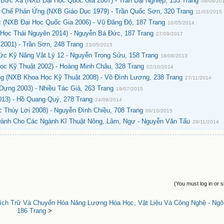
ức Xạ (NXB Đại Học Quốc Gia 2007) - Trần Đại Nghiệp, 153 Trang
09/09/20
Chế Phản Ứng (NXB Giáo Dục 1979) - Trần Quốc Sơn, 320 Trang
11/03/2015
 (NXB Đại Học Quốc Gia 2006) - Vũ Đăng Độ, 187 Trang
16/05/2014
Học Thái Nguyên 2014) - Nguyễn Bá Đức, 187 Trang
27/09/2017
001) - Trần Sơn, 248 Trang
23/05/2015
ức Kỹ Năng Vật Lý 12 - Nguyễn Trọng Sửu, 158 Trang
18/08/2013
c Kỹ Thuật 2002) - Hoàng Minh Châu, 328 Trang
02/10/2014
g (NXB Khoa Học Kỹ Thuật 2008) - Võ Đình Lương, 238 Trang
27/11/2014
Dựng 2003) - Nhiều Tác Giả, 263 Trang
19/07/2015
013) - Hồ Quang Quý, 278 Trang
24/08/2014
 Thủy Lợi 2008) - Nguyễn Đình Chiều, 708 Trang
09/10/2015
Dành Cho Các Ngành Kĩ Thuật Nông, Lâm, Ngư - Nguyễn Văn Tấu
28/11/2014
(You must log in or s
ích Trữ Và Chuyển Hóa Năng Lượng Hóa Học, Vật Liệu Và Công Nghệ - Ng
186 Trang
>