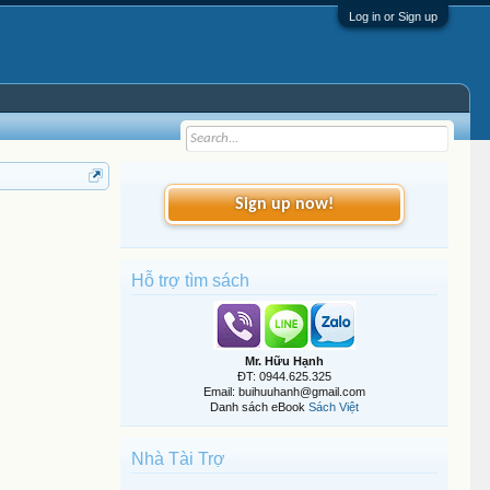
Log in or Sign up
Sign up now!
Hỗ trợ tìm sách
Mr. Hữu Hạnh
ĐT: 0944.625.325
Email: buihuuhanh@gmail.com
Danh sách eBook
Sách Việt
Nhà Tài Trợ