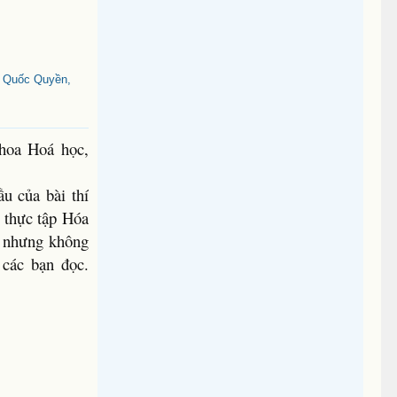
ô Quốc Quyền,
Khoa Hoá học,
u của bài thí
g thực tập Hóa
ng nhưng không
 các bạn đọc.