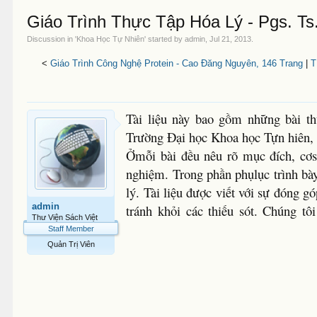
Giáo Trình Thực Tập Hóa Lý - Pgs. Ts
Discussion in '
Khoa Học Tự Nhiên
' started by
admin
,
Jul 21, 2013
.
<
Giáo Trình Công Nghệ Protein - Cao Đăng Nguyên, 146 Trang
|
T
Tài liệu này bao gồm những bài t
Trường Đại học Khoa học Tựn hiên,
Ởmỗi bài đều nêu rõ mục đích, cơsở
nghiệm. Trong phần phụlục trình bày
lý. Tài liệu được viết với sự đóng 
admin
tránh khỏi các thiếu sót. Chúng t
Thư Viện Sách Việt
Staff Member
Quản Trị Viên