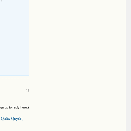
14
#1
ign up to reply here.)
ô Quốc Quyền,