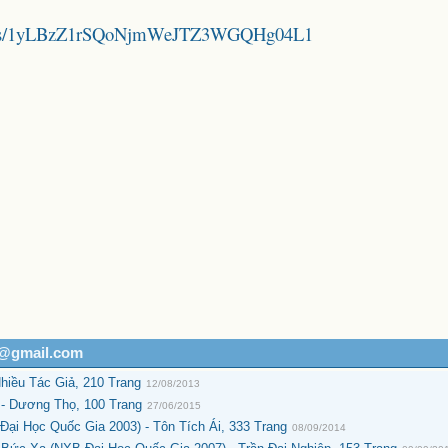
folders/1yLBzZ1rSQoNjmWeJTZ3WGQHg04L1
h@gmail.com
iều Tác Giả, 210 Trang
12/08/2013
- Dương Thọ, 100 Trang
27/06/2015
ại Học Quốc Gia 2003) - Tôn Tích Ái, 333 Trang
08/09/2014