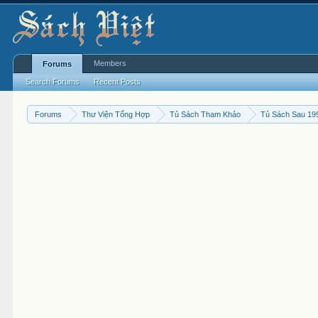
Members
Forums
Search Forums
Recent Posts
Forums
Thư Viện Tổng Hợp
Tủ Sách Tham Khảo
Tủ Sách Sau 19