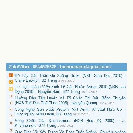
Zalo/Viber: 0944625325 | buihuuhanh@gmail.com
Bé Hãy Cẩn Thận-Khi Xuống Nước (NXB Giáo Dục 2010) -
Claire Llewllyn, 32 Trang
24/07/2015
Tư Liệu Thành Viên Kinh Tế Các Nước Asean 2010 (NXB Lao
Động 2010) - Nguyễn Nam, 522 Trang
15/09/2015
Hướng Dẫn Tập Luyện Và Tổ Chức Thi Đấu Bóng Chuyền
(NXB Thể Dục Thể Thao 2005) - Nguyễn Quang
08/12/2014
Công Nghệ Sản Xuất Protein, Axit Amin Và Axit Hữu Cơ -
Trương Thị Minh Hạnh, 66 Trang
03/11/2013
Sống Chết Của Krishnamurti (NXB Hoa Kỳ 2009) - J.
Krishnamurti, 377 Trang
08/07/2015
Quy Định Về Xây Dựng Và Phát Triển Ngành, Chuyên Ngành