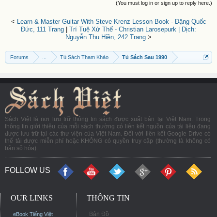
(You must log in or sign up to reply here.)
<
Learn & Master Guitar With Steve Krenz Lesson Book - Đặng Quốc
Đức, 111 Trang
|
Trí Tuệ Xử Thế - Christian Larosepurk | Dịch:
Nguyễn Thu Hiền, 242 Trang
>
Forums
...
Tủ Sách Tham Khảo
Tủ Sách Sau 1990
Sách Việt là nơi lưu trữ thông tin sách được xuất bản tại Việt Nam. Trong
thông tin giới thiệu của mỗi sách thường có liên kết nguồn của tài liệu đang
được lưu trữ tại các thư viện của Việt Nam. Đối với liên kết Google Drive có
thể tải được miễn phí hoặc KHÔNG có quyền truy cập (thường là không có
bản số hóa).
FOLLOW US
OUR LINKS
THÔNG TIN
Bản Đồ
eBook Tiếng Việt