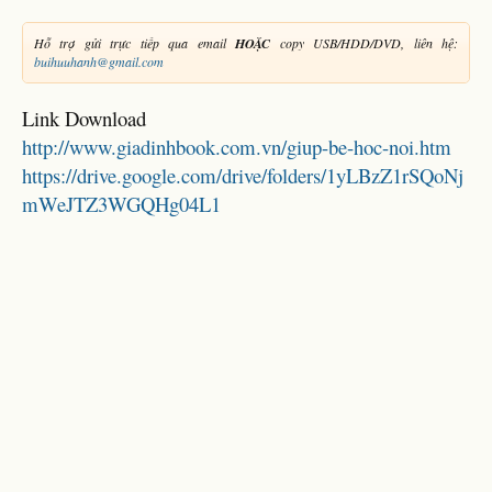
Hỗ trợ gửi trực tiếp qua email
HOẶC
copy USB/HDD/DVD, liên hệ:
buihuuhanh@gmail.com
Link Download
http://www.giadinhbook.com.vn/giup-be-hoc-noi.htm
https://drive.google.com/drive/folders/1yLBzZ1rSQoNj
mWeJTZ3WGQHg04L1