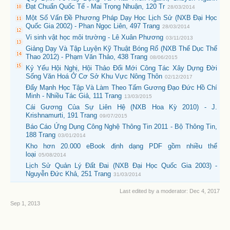
Đạt Chuẩn Quốc Tế - Mai Trọng Nhuận, 120 Tr
28/03/2014
Một Số Vấn Đề Phương Pháp Dạy Học Lịch Sử (NXB Đại Học
Quốc Gia 2002) - Phan Ngọc Liên, 497 Trang
28/03/2014
Vi sinh vật học môi trường - Lê Xuân Phương
03/11/2013
Giảng Dạy Và Tập Luyện Kỹ Thuật Bóng Rổ (NXB Thể Dục Thể
Thao 2012) - Phạm Văn Thảo, 438 Trang
08/06/2015
Kỷ Yếu Hội Nghị, Hội Thảo Đổi Mới Công Tác Xây Dựng Đời
Sống Văn Hoá Ở Cơ Sở Khu Vực Nông Thôn
02/12/2017
Đẩy Mạnh Học Tập Và Làm Theo Tấm Gương Đạo Đức Hồ Chí
Minh - Nhiều Tác Giả, 111 Trang
13/03/2015
Cái Gương Của Sự Liên Hệ (NXB Hoa Kỳ 2010) - J.
Krishnamurti, 191 Trang
09/07/2015
Báo Cáo Ứng Dụng Công Nghệ Thông Tin 2011 - Bộ Thông Tin,
188 Trang
03/01/2014
Kho hơn 20.000 eBook định dạng PDF gồm nhiều thể
loại
05/08/2014
Lịch Sử Quản Lý Đất Đai (NXB Đại Học Quốc Gia 2003) -
Nguyễn Đức Khả, 251 Trang
31/03/2014
Last edited by a moderator:
Dec 4, 2017
Sep 1, 2013