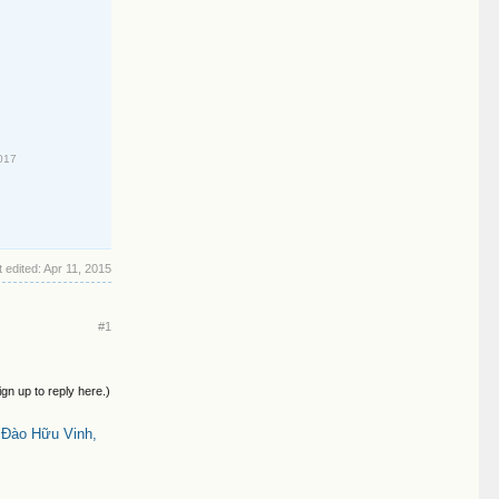
017
 edited:
Apr 11, 2015
#1
ign up to reply here.)
 Đào Hữu Vinh,