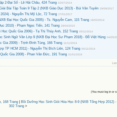
p 2-Đại Số - Lê Hải Châu, 424 Trang
02/07/2014
ải Bài Tập Toán 9 Tập 2 (NXB Giáo Dục 2013) - Bùi Văn Tuyên
29/09/2017
2024) - Nguyễn Thị Mỹ Lộc, 72 Trang
27/01/2017
NXB Đại Học Quốc Gia 2005) - Ts. Nguyễn Cam, 115 Trang
18/03/2014
Dục 2010) - Phạm Ngọc Tiến, 141 Trang
29/04/2015
 Học Quốc Gia 2006) - Tạ Thị Thúy Anh, 152 Trang
05/11/2014
ọc Sinh Ngữ Văn Lớp 9 (NXB Đại Học Sư Phạm 2018) - Đỗ Việt Hùng
04/05/2
 Gia 2009) - Trịnh Đình Tùng, 166 Trang
11/11/2014
p TP HCM 2011) - Nguyễn Thị Bích Liên, 124 Trang
04/11/2014
 Quốc Gia 2008) - Phan Văn Đức, 191 Trang
31/01/2016
Last
(You must log in or s
h, 168 Trang
|
Bồi Dưỡng Học Sinh Giỏi Hóa Học 8-9 (NXB Tổng Hợp 2012) -
302 Trang
>