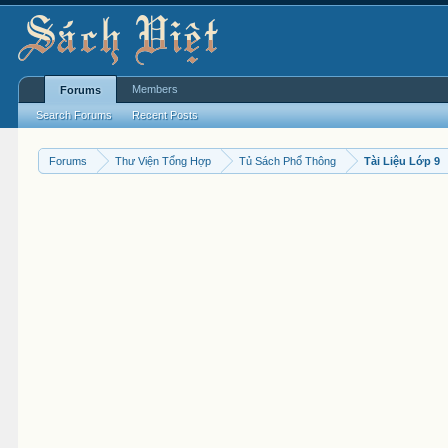
Members
Forums
Search Forums
Recent Posts
Forums
Thư Viện Tổng Hợp
Tủ Sách Phổ Thông
Tài Liệu Lớp 9