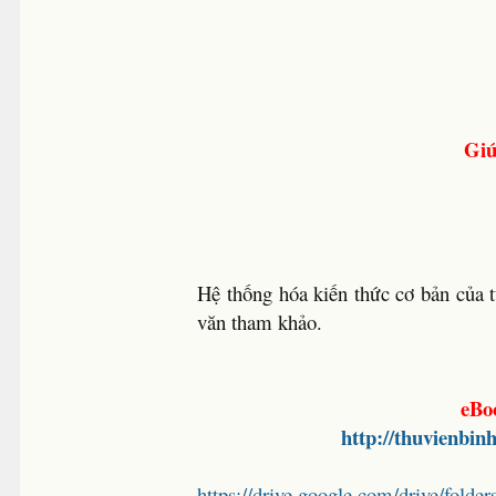
Giú
Hệ thống hóa kiến thức cơ bản của 
văn tham khảo.
eBo
http://thuvienbin
https://drive.google.com/drive/