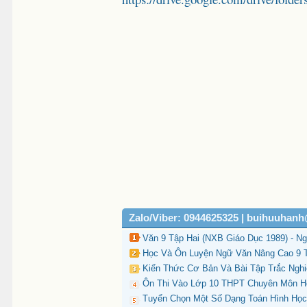
Zalo/Viber: 0944625325 | buihuuhan
Văn 9 Tập Hai (NXB Giáo Dục 1989) - N
Học Và Ôn Luyện Ngữ Văn Nâng Cao 9 Tậ
Kiến Thức Cơ Bản Và Bài Tập Trắc Nghi
Ôn Thi Vào Lớp 10 THPT Chuyên Môn Hó
Tuyển Chọn Một Số Dạng Toán Hình Học 