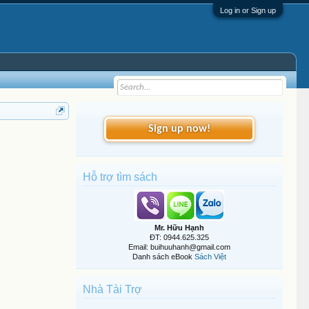
Log in or Sign up
Sign up now!
Hỗ trợ tìm sách
Mr. Hữu Hạnh
ĐT: 0944.625.325
Email: buihuuhanh@gmail.com
Danh sách eBook
Sách Việt
Nhà Tài Trợ