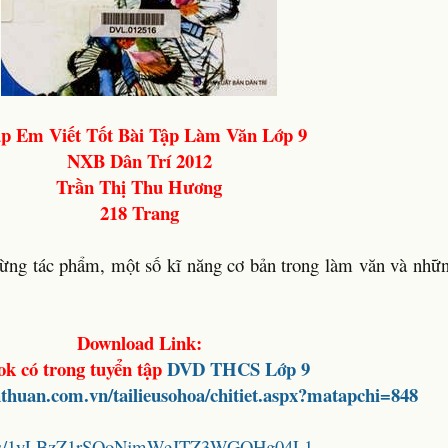
p Em Viết Tốt Bài Tập Làm Văn Lớp 9
NXB Dân Trí 2012
Trần Thị Thu Hương
218 Trang
từng tác phẩm, một số kĩ năng cơ bản trong làm văn và nhữn
Download Link:
ok có trong tuyển tập
DVD THCS Lớp 9
hthuan.com.vn/tailieusohoa/chitiet.aspx?matapchi=848
folders/1yLBzZ1rSQoNjmWeJTZ3WGQHg04L1