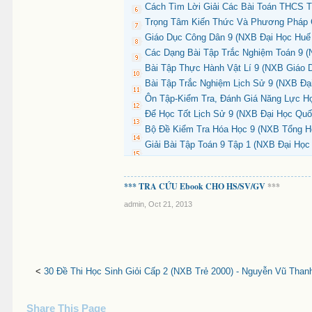
Cách Tìm Lời Giải Các Bài Toán THCS Tậ
Trọng Tâm Kiến Thức Và Phương Pháp Gi
Giáo Dục Công Dân 9 (NXB Đại Học Huế 
Các Dạng Bài Tập Trắc Nghiệm Toán 9 (
Bài Tập Thực Hành Vật Lí 9 (NXB Giáo 
Bài Tập Trắc Nghiệm Lịch Sử 9 (NXB Đại
Ôn Tập-Kiểm Tra, Đánh Giá Năng Lực H
Để Học Tốt Lịch Sử 9 (NXB Đại Học Quốc
Bộ Đề Kiểm Tra Hóa Học 9 (NXB Tổng Hợ
Giải Bài Tập Toán 9 Tập 1 (NXB Đại Học
*** TRA CỨU Ebook CHO HS/SV/GV
***
admin
,
Oct 21, 2013
<
30 Đề Thi Học Sinh Giỏi Cấp 2 (NXB Trẻ 2000) - Nguyễn Vũ Than
Share This Page