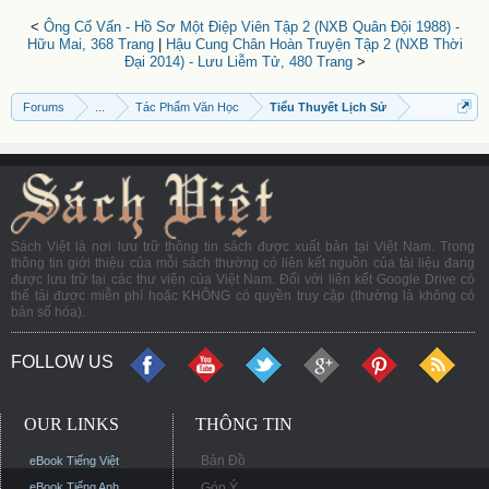
<
Ông Cố Vấn - Hồ Sơ Một Điệp Viên Tập 2 (NXB Quân Đội 1988) -
Hữu Mai, 368 Trang
|
Hậu Cung Chân Hoàn Truyện Tập 2 (NXB Thời
Đại 2014) - Lưu Liễm Tử, 480 Trang
>
Forums
...
Tác Phẩm Văn Học
Tiểu Thuyết Lịch Sử
Sách Việt là nơi lưu trữ thông tin sách được xuất bản tại Việt Nam. Trong
thông tin giới thiệu của mỗi sách thường có liên kết nguồn của tài liệu đang
được lưu trữ tại các thư viện của Việt Nam. Đối với liên kết Google Drive có
thể tải được miễn phí hoặc KHÔNG có quyền truy cập (thường là không có
bản số hóa).
FOLLOW US
OUR LINKS
THÔNG TIN
Bản Đồ
eBook Tiếng Việt
eBook Tiếng Anh
Góp Ý