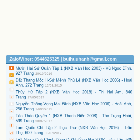
Zalo/Viber: 0944625325 | buihuuhanh@gmail.com
Mười Hai Sứ Quân Tập 1 (NXB Văn Học 2003) - Vũ Ngọc Đĩnh,
927 Trang
20/10/2016
Đất Thang Mộc II-Sứ Mệnh Phù Lê (NXB Văn Học 2006) - Hoài
Anh, 272 Trang
12/03/2015
Thủy Hử Tập 2 (NXB Văn Học 2018) - Thi Nại Am, 846
Trang
17/05/2017
Nguyễn Thông-Vọng Mai Đình (NXB Văn Học 2006) - Hoài Anh,
256 Trang
14/03/2015
Tào Tháo Quyển 1 (NXB Thanh Niên 2008) - Tào Trọng Hoài,
599 Trang
30/07/2017
Tam Quốc Chí Tập 2-Thục Thư (NXB Văn Học 2016) - Trần
Thọ, 600 Trang
30/07/2017
Tiết Nhơn Quý Chinh Đông (NXB Đồng Nai 2005) - Đại Lãn, 505