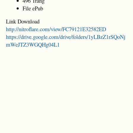
496 Trang
File ePub
Link Download
http://nitroflare.com/view/FC79121E32582ED
https://drive.google.com/drive/folders/1yLBzZ1rSQoNj
mWeJTZ3WGQHg04L1