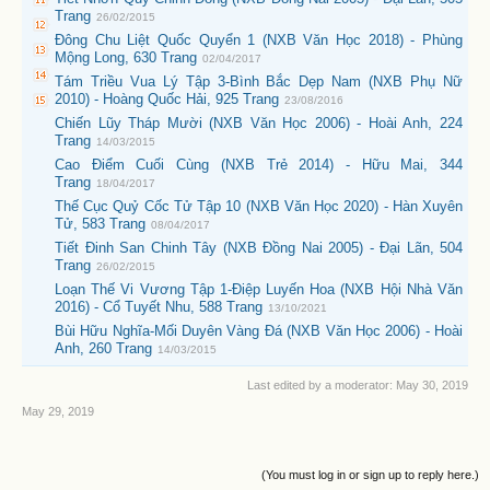
Trang
26/02/2015
Đông Chu Liệt Quốc Quyển 1 (NXB Văn Học 2018) - Phùng
Mộng Long, 630 Trang
02/04/2017
Tám Triều Vua Lý Tập 3-Bình Bắc Dẹp Nam (NXB Phụ Nữ
2010) - Hoàng Quốc Hải, 925 Trang
23/08/2016
Chiến Lũy Tháp Mười (NXB Văn Học 2006) - Hoài Anh, 224
Trang
14/03/2015
Cao Điểm Cuối Cùng (NXB Trẻ 2014) - Hữu Mai, 344
Trang
18/04/2017
Thế Cục Quỷ Cốc Tử Tập 10 (NXB Văn Học 2020) - Hàn Xuyên
Tử, 583 Trang
08/04/2017
Tiết Đinh San Chinh Tây (NXB Đồng Nai 2005) - Đại Lãn, 504
Trang
26/02/2015
Loạn Thế Vi Vương Tập 1-Điệp Luyến Hoa (NXB Hội Nhà Văn
2016) - Cổ Tuyết Nhu, 588 Trang
13/10/2021
Bùi Hữu Nghĩa-Mối Duyên Vàng Đá (NXB Văn Học 2006) - Hoài
Anh, 260 Trang
14/03/2015
Last edited by a moderator:
May 30, 2019
May 29, 2019
(You must log in or sign up to reply here.)