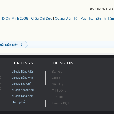
(You must log in or s
 Hồ Chí Minh 2008) - Châu Chí Đức
|
Quang Điện Tử - Pgs. Ts. Trần Thị Tâm
uật Điện-Điện Tử
OUR LINKS
THÔNG TIN
Bản Đồ
eBook Tiếng Việt
g
eBook Tiếng Anh
Góp Ý
g
eBook Tạp Chí
Nội Quy
ó
ó
eBook Ngoại Ngữ
Thị trường
eBook Tặng Kèm
Trợ giúp
Hướng Dẫn
Liên hệ BQT