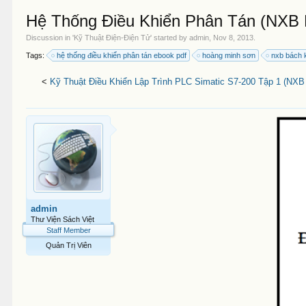
Hệ Thống Điều Khiển Phân Tán (NXB 
Discussion in '
Kỹ Thuật Điện-Điện Tử
' started by
admin
,
Nov 8, 2013
.
Tags:
hệ thống điều khiển phân tán ebook pdf
hoàng minh sơn
nxb bách 
<
Kỹ Thuật Điều Khiển Lập Trình PLC Simatic S7-200 Tập 1 (NXB
admin
Thư Viện Sách Việt
Staff Member
Quản Trị Viên