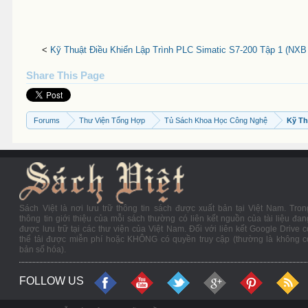
<
Kỹ Thuật Điều Khiển Lập Trình PLC Simatic S7-200 Tập 1 (NXB
Share This Page
Forums
Thư Viện Tổng Hợp
Tủ Sách Khoa Học Công Nghệ
Kỹ Th
Sách Việt là nơi lưu trữ thông tin sách được xuất bản tại Việt Nam. Tron
thông tin giới thiệu của mỗi sách thường có liên kết nguồn của tài liệu đan
được lưu trữ tại các thư viện của Việt Nam. Đối với liên kết Google Drive c
thể tải được miễn phí hoặc KHÔNG có quyền truy cập (thường là không c
bản số hóa).
FOLLOW US