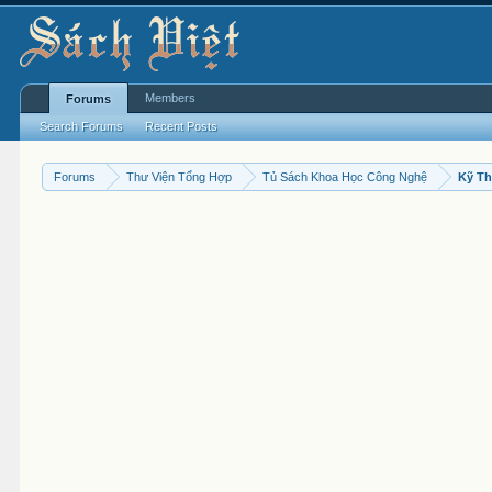
Members
Forums
Search Forums
Recent Posts
Forums
Thư Viện Tổng Hợp
Tủ Sách Khoa Học Công Nghệ
Kỹ Th