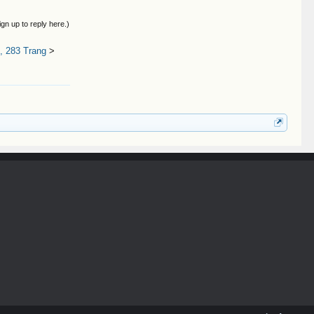
ign up to reply here.)
, 283 Trang
>