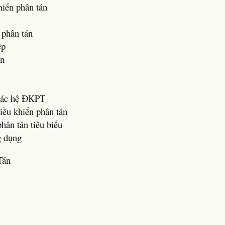
hiển phân tán
 phân tán
ệp
án
 các hệ ĐKPT
iều khiển phân tán
phân tán tiêu biểu
g dụng
Tán