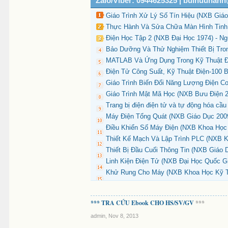
Zalo/Viber: 0944625325 | buihuuhan
Giáo Trình Xử Lý Số Tín Hiệu (NXB Giáo
Thực Hành Và Sửa Chữa Màn Hình Tinh T
Điện Học Tập 2 (NXB Đại Học 1974) - N
Bảo Dưỡng Và Thử Nghiệm Thiết Bị Tro
MATLAB Và Ứng Dụng Trong Kỹ Thuật Đi
Điện Tử Công Suất, Kỹ Thuật Điện-100 B
Giáo Trình Biến Đổi Năng Lượng Điện C
Giáo Trình Mật Mã Học (NXB Bưu Điện 2
Trang bị điện điện tử và tự động hóa cầu
Máy Điện Tổng Quát (NXB Giáo Dục 2009
Điều Khiển Số Máy Điện (NXB Khoa Học 
Thiết Kế Mạch Và Lập Trình PLC (NXB K
Thiết Bị Đầu Cuối Thông Tin (NXB Giáo 
Linh Kiện Điện Tử (NXB Đại Học Quốc Gi
Khử Rung Cho Máy (NXB Khoa Học Kỹ Thu
*** TRA CỨU Ebook CHO HS/SV/GV
***
admin
,
Nov 8, 2013