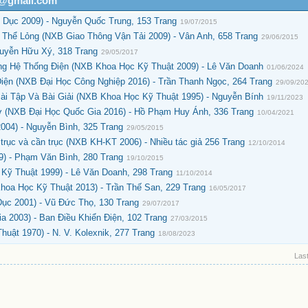
h@gmail.com
 Dục 2009) - Nguyễn Quốc Trung, 153 Trang
19/07/2015
hể Lỏng (NXB Giao Thông Vận Tải 2009) - Vân Anh, 658 Trang
29/06/2015
guyễn Hữu Xý, 318 Trang
29/05/2017
ng Hệ Thống Điện (NXB Khoa Học Kỹ Thuật 2009) - Lê Văn Doanh
01/06/2024
ện (NXB Đại Học Công Nghiệp 2016) - Trần Thanh Ngọc, 264 Trang
29/09/20
ài Tập Và Bài Giải (NXB Khoa Học Kỹ Thuật 1995) - Nguyễn Bính
19/11/2023
ơ (NXB Đại Học Quốc Gia 2016) - Hồ Phạm Huy Ánh, 336 Trang
10/04/2021
004) - Nguyễn Bình, 325 Trang
29/05/2015
 trục và cần trục (NXB KH-KT 2006) - Nhiều tác giả 256 Trang
12/10/2014
) - Phạm Văn Bình, 280 Trang
19/10/2015
Kỹ Thuật 1999) - Lê Văn Doanh, 298 Trang
11/10/2014
hoa Học Kỹ Thuật 2013) - Trần Thế San, 229 Trang
16/05/2017
Dục 2001) - Vũ Đức Thọ, 130 Trang
29/07/2017
a 2003) - Ban Điều Khiển Điện, 102 Trang
27/03/2015
ật 1970) - N. V. Kolexnik, 277 Trang
18/08/2023
Last