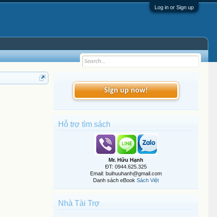
Log in or Sign up
Sign up now!
Hỗ trợ tìm sách
Mr. Hữu Hạnh
ĐT: 0944.625.325
Email: buihuuhanh@gmail.com
Danh sách eBook
Sách Việt
Nhà Tài Trợ