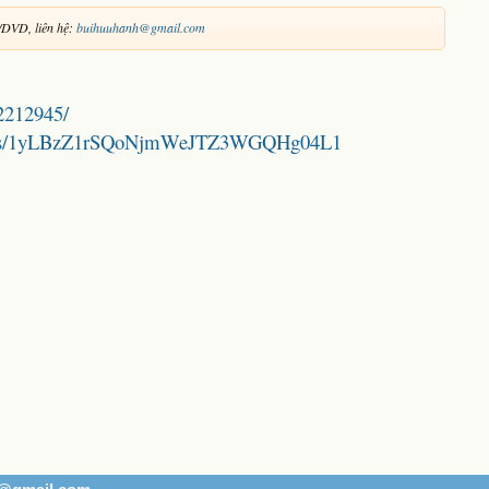
DVD, liên hệ:
buihuuhanh@gmail.com
2212945/
folders/1yLBzZ1rSQoNjmWeJTZ3WGQHg04L1