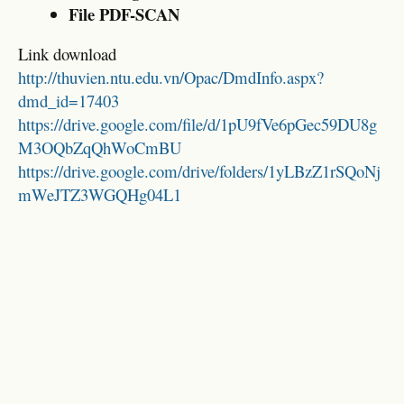
File PDF-SCAN
Link download
http://thuvien.ntu.edu.vn/Opac/DmdInfo.aspx?
dmd_id=17403
https://drive.google.com/file/d/1pU9fVe6pGec59DU8g
M3OQbZqQhWoCmBU
https://drive.google.com/drive/folders/1yLBzZ1rSQoNj
mWeJTZ3WGQHg04L1