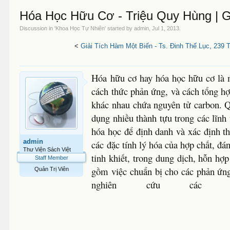
Hóa Học Hữu Cơ - Triệu Quy Hùng | G
Discussion in '
Khoa Học Tự Nhiên
' started by
admin
,
Jul 1, 2013
.
<
Giải Tích Hàm Một Biến - Ts. Đinh Thế Lục, 239 
Hóa hữu cơ hay hóa học hữu cơ là m
cách thức phản ứng, và cách tổng hợ
khác nhau chứa nguyên tử carbon. Q
dụng nhiều thành tựu trong các lĩn
hóa học để định danh và xác định t
admin
các đặc tính lý hóa của hợp chất, đ
Thư Viện Sách Việt
tinh khiết, trong dung dịch, hỗn h
Staff Member
gồm việc chuẩn bị cho các phản ứn
Quản Trị Viên
nghiên cứu các 