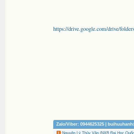
https://drive.google.com/drive/
Zalo/Viber: 0944625325 | buihuuhan
Nguyên Lý Thủy Văn (NXB Đại Học Quốc 