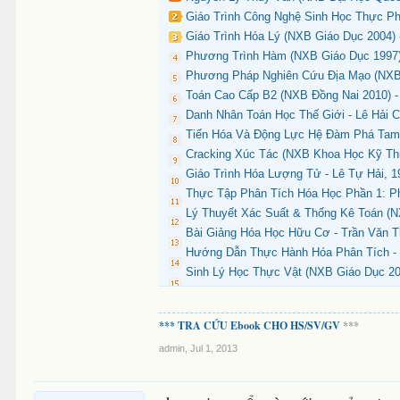
Giáo Trình Công Nghệ Sinh Học Thực Ph
Giáo Trình Hóa Lý (NXB Giáo Dục 2004) 
Phương Trình Hàm (NXB Giáo Dục 1997)
Phương Pháp Nghiên Cứu Địa Mạo (NXB 
Toán Cao Cấp B2 (NXB Đồng Nai 2010) - 
Danh Nhân Toán Học Thế Giới - Lê Hải C
Tiến Hóa Và Động Lực Hệ Đàm Phá Tam 
Cracking Xúc Tác (NXB Khoa Học Kỹ Thu
Giáo Trình Hóa Lượng Tử - Lê Tự Hải, 1
Thực Tập Phân Tích Hóa Học Phần 1: Ph
Lý Thuyết Xác Suất & Thống Kê Toán (N
Bài Giảng Hóa Học Hữu Cơ - Trần Văn T
Hướng Dẫn Thực Hành Hóa Phân Tích - 
Sinh Lý Học Thực Vật (NXB Giáo Dục 20
*** TRA CỨU Ebook CHO HS/SV/GV
***
admin
,
Jul 1, 2013