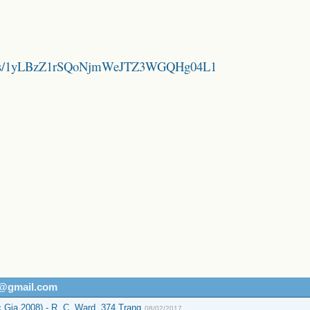
folders/1yLBzZ1rSQoNjmWeJTZ3WGQHg04L1
h@gmail.com
Gia 2008) - R. C. Ward, 374 Trang
08/02/2017