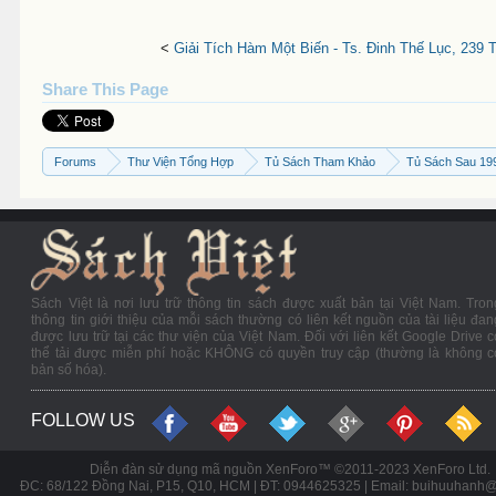
<
Giải Tích Hàm Một Biến - Ts. Đinh Thế Lục, 239 
Share This Page
Forums
Thư Viện Tổng Hợp
Tủ Sách Tham Khảo
Tủ Sách Sau 19
Sách Việt là nơi lưu trữ thông tin sách được xuất bản tại Việt Nam. Tron
thông tin giới thiệu của mỗi sách thường có liên kết nguồn của tài liệu đan
được lưu trữ tại các thư viện của Việt Nam. Đối với liên kết Google Drive c
thể tải được miễn phí hoặc KHÔNG có quyền truy cập (thường là không c
bản số hóa).
FOLLOW US
Diễn đàn sử dụng mã nguồn XenForo™ ©2011-2023 XenForo Ltd.
ĐC: 68/122 Đồng Nai, P15, Q10, HCM | ĐT: 0944625325 | Email: buihuuhanh