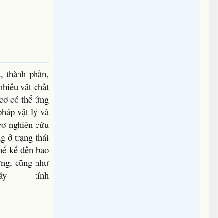
, thành phần,
nhiều vật chất
cơ có thể ứng
háp vật lý và
cơ nghiên cứu
g ở trạng thái
hể kể đến bao
ứng, cũng như
y tính