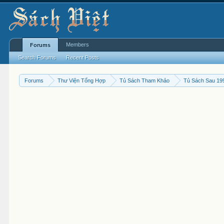
Members
Forums
Search Forums
Recent Posts
Forums
Thư Viện Tổng Hợp
Tủ Sách Tham Khảo
Tủ Sách Sau 19