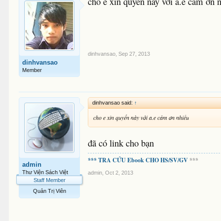
cho e xin quyển này với a.e cảm ơn 
dinhvansao
,
Sep 27, 2013
dinhvansao
Member
dinhvansao said:
↑
cho e xin quyển này với a.e cảm ơn nhiều
đã có link cho bạn
*** TRA CỨU Ebook CHO HS/SV/GV
***
admin
Thư Viện Sách Việt
admin
,
Oct 2, 2013
Staff Member
Quản Trị Viên