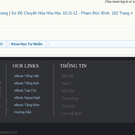
(You must log in or s
Trang
|
Sơ Đồ Chuyển Hóa Hóa Học 10-11-12 - Phạm Đức Bình, 162 Trang
>
90
Khoa Học Tự Nhiên
OUR LINKS
THÔNG TIN
Bản Đồ
eBook Tiếng Việt
g
eBook Tiếng Anh
Góp Ý
g
eBook Tạp Chí
Nội Quy
ó
ó
eBook Ngoại Ngữ
Thị trường
eBook Tặng Kèm
Trợ giúp
Hướng Dẫn
Liên hệ BQT
@gmail.com