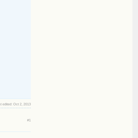
t edited:
Oct 2, 2013
#1