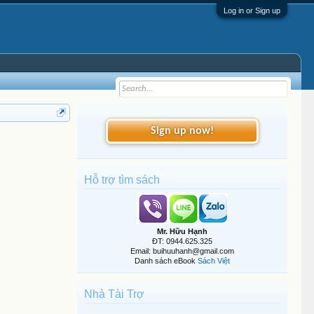
Log in or Sign up
Sign up now!
Hỗ trợ tìm sách
Mr. Hữu Hạnh
ĐT: 0944.625.325
Email: buihuuhanh@gmail.com
Danh sách eBook
Sách Việt
Nhà Tài Trợ