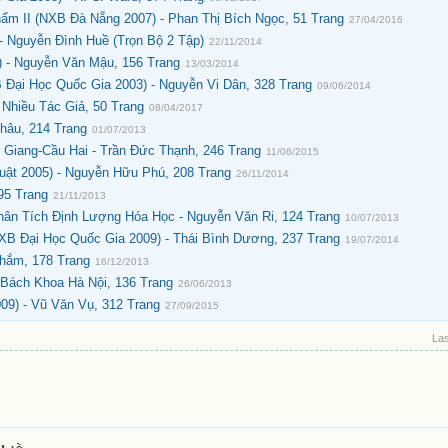
ẩm II (NXB Đà Nẵng 2007) - Phan Thị Bích Ngọc, 51 Trang
27/04/2016
- Nguyễn Đình Huề (Trọn Bộ 2 Tập)
22/11/2014
 - Nguyễn Văn Mậu, 156 Trang
13/03/2014
Đại Học Quốc Gia 2003) - Nguyễn Vi Dân, 328 Trang
09/06/2014
Nhiều Tác Giả, 50 Trang
08/04/2017
hâu, 214 Trang
01/07/2013
Giang-Cầu Hai - Trần Đức Thạnh, 246 Trang
11/06/2015
ật 2005) - Nguyễn Hữu Phú, 208 Trang
26/11/2014
95 Trang
21/11/2013
ân Tích Định Lượng Hóa Học - Nguyễn Văn Ri, 124 Trang
10/07/2013
XB Đại Học Quốc Gia 2009) - Thái Bình Dương, 237 Trang
19/07/2014
hắm, 178 Trang
16/12/2013
Bách Khoa Hà Nội, 136 Trang
26/06/2013
09) - Vũ Văn Vụ, 312 Trang
27/09/2015
Las