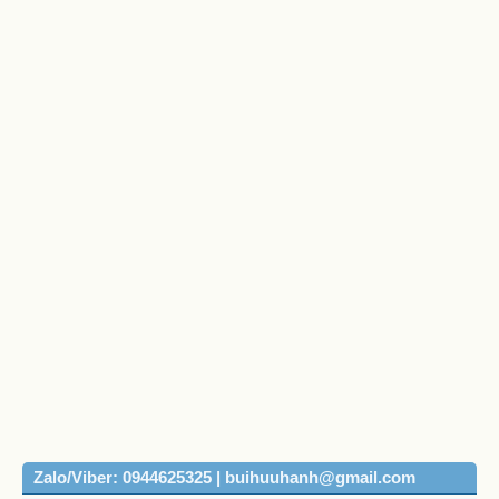
Zalo/Viber: 0944625325 | buihuuhanh@gmail.com