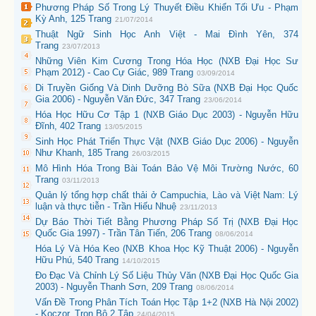
Phương Pháp Số Trong Lý Thuyết Điều Khiển Tối Ưu - Phạm
Kỳ Anh, 125 Trang
21/07/2014
Thuật Ngữ Sinh Học Anh Việt - Mai Đình Yên, 374
Trang
23/07/2013
Những Viên Kim Cương Trong Hóa Học (NXB Đại Học Sư
Phạm 2012) - Cao Cự Giác, 989 Trang
03/09/2014
Di Truyền Giống Và Dinh Dưỡng Bò Sữa (NXB Đại Học Quốc
Gia 2006) - Nguyễn Văn Đức, 347 Trang
23/06/2014
Hóa Học Hữu Cơ Tập 1 (NXB Giáo Dục 2003) - Nguyễn Hữu
Đĩnh, 402 Trang
13/05/2015
Sinh Học Phát Triển Thực Vật (NXB Giáo Dục 2006) - Nguyễn
Như Khanh, 185 Trang
26/03/2015
Mô Hình Hóa Trong Bài Toán Bảo Vệ Môi Trường Nước, 60
Trang
03/11/2013
Quản lý tổng hợp chất thải ở Campuchia, Lào và Việt Nam: Lý
luận và thực tiễn - Trần Hiếu Nhuệ
23/11/2013
Dự Báo Thời Tiết Bằng Phương Pháp Số Trị (NXB Đại Học
Quốc Gia 1997) - Trần Tân Tiến, 206 Trang
08/06/2014
Hóa Lý Và Hóa Keo (NXB Khoa Học Kỹ Thuật 2006) - Nguyễn
Hữu Phú, 540 Trang
14/10/2015
Đo Đạc Và Chỉnh Lý Số Liệu Thủy Văn (NXB Đại Học Quốc Gia
2003) - Nguyễn Thanh Sơn, 209 Trang
08/06/2014
Vấn Đề Trong Phân Tích Toán Học Tập 1+2 (NXB Hà Nội 2002)
- Koczor, Trọn Bộ 2 Tập
24/04/2015