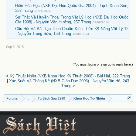
Điện Hóa Học (NXB Đại Học Quốc Gia 2004) - Trịnh Xuân Sén,
352 Trang
17/05/2014
Sự Thật Và Huyền Thoại Trong Vật Lý Học (NXB Đại Học Quốc
Gia 1998) - Nguyễn Văn Hướng, 257 Trang
08/09/2014
Câu Hỏi Và Bài Tập Theo Chuẩn Kiến Thức Kỹ Năng Vật Lý 12
- Nguyễn Trọng Sửu, 158 Trang
18/08/2013
Sep 3, 2015
(You must log in or sign up to reply here.)
<
Kỹ Thuật Nhiệt (NXB Khoa Học Kỹ Thuật 2008) - Bùi Hải, 222 Trang
|
Xác Suất Và Thống Kê (NXB Giáo Dục 2006) - Nguyễn Văn Hộ, 243
Trang
>
Forums
...
Tủ Sách Sau 1990
Khoa Học Tự Nhiên