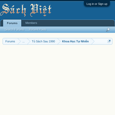
Log in or Sign up
Members
Forums
Search Forums
Recent Posts
Forums
...
Tủ Sách Sau 1990
Khoa Học Tự Nhiên