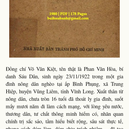
Đồng chí Võ Văn Kiệt, tên thật là Phan Văn Hòa, bí
danh Sáu Dân, sinh ngày 23/11/1922 trong một gia
đình nông dân nghèo tại ấp Bình Phụng, xã Trung
Hiệp, huyện Vũng Liêm, tỉnh Vĩnh Long. Xuất thân từ
nông dân, chưa tròn 16 tuổi đã thoát ly gia đình, suốt
mấy mươi năm đi làm cách mạng, với lòng yêu nước,
thương dân, tư chất thông minh hiếm có, nhãn quan
chính trị sắc sảo, tầm hiểu biết rộng, sâu sát thực tế,
phong cách dám làm, dám chịu trách nhiệm… đã tạo