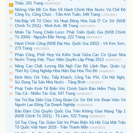
Thảo, 201 Trang
04/05/2015
Những Vấn Đề Cơ Bản Về Hành Chính Nhà Nước Và Chế Độ
Công Vụ, Công Chức - Trần Anh Tuấn, 548 Trang
17/01/2017
Hỏi-Đáp Về Tổ Chức Và Hoạt Động Hòa Giải Ở Cơ Sở (NXB
Chính Trị 2011) - Minh Anh, 88 Trang
29/07/2021
Nhân Tài Trong Chiến Lược Phát Triển Quốc Gia (NXB Chính
Trị 2004) - Nguyễn Đắc Hưng, 222 Trang
08/05/2017
Hành Chính Công (NXB Đại Học Quốc Gia 2002) - Võ Kim Sơn,
273 Trang
13/07/2021
Phân Công, Phối Hợp Và Kiểm Soát Giữa Các Cơ Quan Nhà
Nước Trong Việc Thực Hiện Quyền Lập Pháp 2013
18/06/2017
Nâng Cao Chất Lượng Đội Ngũ Cán Bộ Lãnh Đạo, Quản Lý
Thời Kỳ Công Nghiệp Hóa Hiện Đại Hóa Thủ Đô
26/09/2017
Định Mức Chi Tiêu, Tiếp Khách, Công Tác Phí, Chi Hội Nghị,
Sử Dụng Tài Sản Nhà Nước - Tăng Bình
17/02/2017
Phát Triển Kinh Tế Biển Với Chính Sách Bảo Hiểm Thủy Sản,
Tàu Cá - Nhiều Tác Giả, 547 Trang
02/08/2017
Vai Trò Đại Diện Của Công Đoàn Cơ Sở Đối Với Đoàn Viên Và
Người Lao Động Tại Doanh Nghiệp
15/08/2023
Bảo Đảm Chủ Quyền Quốc Gia Trên Không Gian Mạng Tập 1
(NXB Chính Trị 2021) - Tô Lâm, 522 Trang
03/06/2017
Sổ Tay Công Tác Giám Sát Và Phản Biện Xã Hội Của Mặt Trận
Tổ Quốc Việt Nam 2018 - Trần Thanh Mẫn
10/08/2021