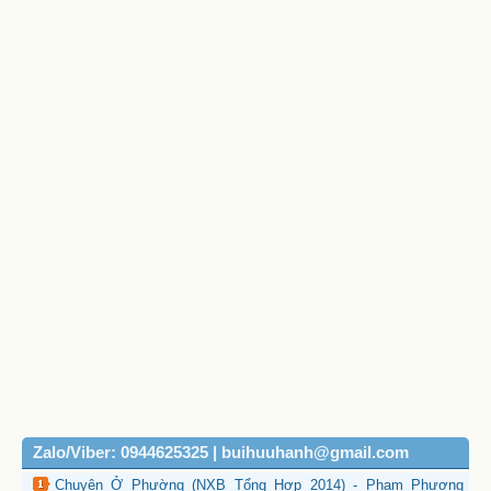
Zalo/Viber: 0944625325 | buihuuhanh@gmail.com
Chuyện Ở Phường (NXB Tổng Hợp 2014) - Phạm Phương