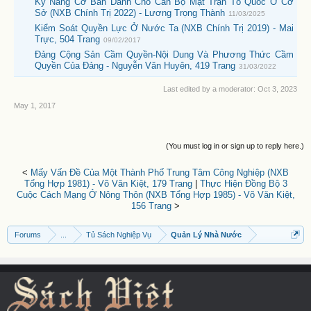
Kỹ Năng Cơ Bản Dành Cho Cán Bộ Mặt Trận Tổ Quốc Ở Cơ
Sở (NXB Chính Trị 2022) - Lương Trọng Thành
11/03/2025
Kiểm Soát Quyền Lực Ở Nước Ta (NXB Chính Trị 2019) - Mai
Trực, 504 Trang
09/02/2017
Đảng Cộng Sản Cầm Quyền-Nội Dung Và Phương Thức Cầm
Quyền Của Đảng - Nguyễn Văn Huyên, 419 Trang
31/03/2022
Last edited by a moderator:
Oct 3, 2023
May 1, 2017
(You must log in or sign up to reply here.)
<
Mấy Vấn Đề Của Một Thành Phố Trung Tâm Công Nghiệp (NXB
Tổng Hợp 1981) - Võ Văn Kiệt, 179 Trang
|
Thực Hiện Đồng Bộ 3
Cuộc Cách Mạng Ở Nông Thôn (NXB Tổng Hợp 1985) - Võ Văn Kiệt,
156 Trang
>
Forums
...
Tủ Sách Nghiệp Vụ
Quản Lý Nhà Nước