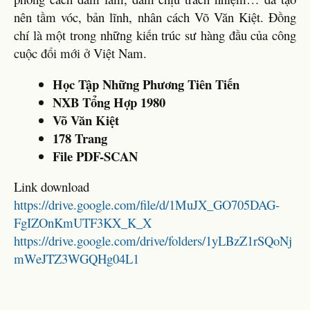
nên tầm vóc, bản lĩnh, nhân cách Võ Văn Kiệt. Đồng
chí là một trong những kiến trúc sư hàng đầu của công
cuộc đổi mới ở Việt Nam.
Học Tập Những Phương Tiên Tiến
NXB Tổng Hợp 1980
Võ Văn Kiệt
178 Trang
File PDF-SCAN
Link download
https://drive.google.com/file/d/1MuJX_GO705DAG-
FgIZOnKmUTF3KX_K_X
https://drive.google.com/drive/folders/1yLBzZ1rSQoNj
mWeJTZ3WGQHg04L1