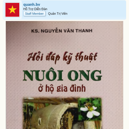
quanh.bv
Hỗ Trợ Diễn Đàn
Staff Member
Quản Trị Viên