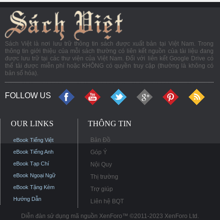
Sách Việt là nơi lưu trữ thông tin sách được xuất bản tại Việt Nam. Trong
thông tin giới thiệu của mỗi sách thường có liên kết nguồn của tài liệu đang
được lưu trữ tại các thư viện của Việt Nam. Đối với liên kết Google Drive có
thể tải được miễn phí hoặc KHÔNG có quyền truy cập (thường là không có
bản số hóa).
FOLLOW US
OUR LINKS
THÔNG TIN
Bản Đồ
eBook Tiếng Việt
eBook Tiếng Anh
Góp Ý
eBook Tạp Chí
Nội Quy
eBook Ngoại Ngữ
Thị trường
eBook Tặng Kèm
Trợ giúp
Hướng Dẫn
Liên hệ BQT
Diễn đàn sử dụng mã nguồn XenForo™ ©2011-2023 XenForo Ltd.