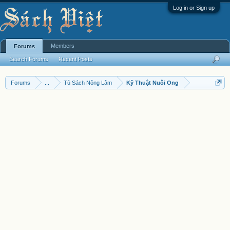
Log in or Sign up
Members
Forums
Search Forums
Recent Posts
Forums
...
Tủ Sách Nông Lâm
Kỹ Thuật Nuôi Ong