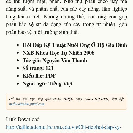
để thu lượm mật, phấn. Nhờ thụ phấn chéo này mà
năng suất và phẩm chất của các cây nông, lâm lìghiệp
tăng lên rõ rệt. Không những thế, con ong còn góp
phẩn bảo vệ sự đa dạng của cây trồng tự nhiên, góp
phần bảo vệ môi trường sinh thái.
Hỏi Đáp Kỹ Thuật Nuôi Ong Ở Hộ Gia Đình
NXB Khoa Học Tự Nhiên 2008
Tác giả:
Nguyễn Văn Thanh
Số trang:
121
Kiểu file: PDF
Ngôn ngữ: Tiếng Việt
Hỗ trợ gửi trực tiếp qua email
HOẶC
copy USB/HDD/DVD, liên hệ:
buihuuhanh@gmail.com
Link Download
http://tailieudientu.lrc.tnu.edu.vn/Chi-tiet/hoi-dap-ky-