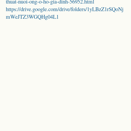
thuat-nuoi-ong-o-ho-gia-dinh-56952.html
https://drive.google.com/drive/folders/1yLBzZ1rSQoNj
mWeJTZ3WGQHg04L1