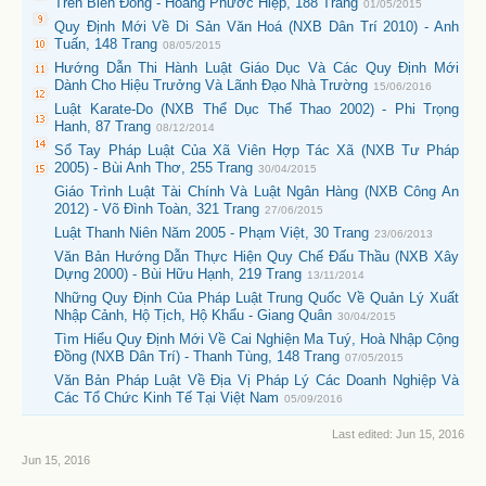
Trên Biển Đông - Hoàng Phước Hiệp, 188 Trang
01/05/2015
Quy Định Mới Về Di Sản Văn Hoá (NXB Dân Trí 2010) - Anh
Tuấn, 148 Trang
08/05/2015
Hướng Dẫn Thi Hành Luật Giáo Dục Và Các Quy Định Mới
Dành Cho Hiệu Trưởng Và Lãnh Đạo Nhà Trường
15/06/2016
Luật Karate-Do (NXB Thể Dục Thể Thao 2002) - Phi Trọng
Hanh, 87 Trang
08/12/2014
Sổ Tay Pháp Luật Của Xã Viên Hợp Tác Xã (NXB Tư Pháp
2005) - Bùi Anh Thơ, 255 Trang
30/04/2015
Giáo Trình Luật Tài Chính Và Luật Ngân Hàng (NXB Công An
2012) - Võ Đình Toàn, 321 Trang
27/06/2015
Luật Thanh Niên Năm 2005 - Phạm Việt, 30 Trang
23/06/2013
Văn Bản Hướng Dẫn Thực Hiện Quy Chế Đấu Thầu (NXB Xây
Dựng 2000) - Bùi Hữu Hạnh, 219 Trang
13/11/2014
Những Quy Định Của Pháp Luật Trung Quốc Về Quản Lý Xuất
Nhập Cảnh, Hộ Tịch, Hộ Khẩu - Giang Quân
30/04/2015
Tìm Hiểu Quy Định Mới Về Cai Nghiện Ma Tuý, Hoà Nhập Cộng
Đồng (NXB Dân Trí) - Thanh Tùng, 148 Trang
07/05/2015
Văn Bản Pháp Luật Về Địa Vị Pháp Lý Các Doanh Nghiệp Và
Các Tổ Chức Kinh Tế Tại Việt Nam
05/09/2016
Last edited:
Jun 15, 2016
Jun 15, 2016