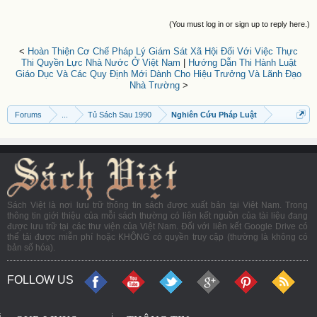
(You must log in or sign up to reply here.)
<
Hoàn Thiện Cơ Chế Pháp Lý Giám Sát Xã Hội Đối Với Việc Thực
Thi Quyền Lực Nhà Nước Ở Việt Nam
|
Hướng Dẫn Thi Hành Luật
Giáo Dục Và Các Quy Định Mới Dành Cho Hiệu Trưởng Và Lãnh Đạo
Nhà Trường
>
Forums
...
Tủ Sách Sau 1990
Nghiên Cứu Pháp Luật
Sách Việt là nơi lưu trữ thông tin sách được xuất bản tại Việt Nam. Trong
thông tin giới thiệu của mỗi sách thường có liên kết nguồn của tài liệu đang
được lưu trữ tại các thư viện của Việt Nam. Đối với liên kết Google Drive có
thể tải được miễn phí hoặc KHÔNG có quyền truy cập (thường là không có
bản số hóa).
FOLLOW US