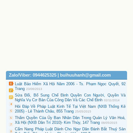
Zalo/Viber: 0944625325 | buihuuhanh@gmail.com
Luật Bảo Hiểm Xã Hội Năm 2006 - Ts. Phạm Ngọc Quyết, 92
Trang
23/06/2013
Sửa Đổi, Bổ Sung Chế Định Quyền Con Người, Quyền Và
Nghĩa Vụ Cơ Bản Của Công Dân Và Các Chế Định
02/11/2014
Hỏi Đáp Về Pháp Luật Kinh Tế Tại Việt Nam (NXB Thống Kê
2005) - Lê Thành Châu, 855 Trang
25/05/2015
Thẩm Quyền Của Ủy Ban Nhân Dân Trong Quản Lý Văn Hoá,
Xã Hội (NXB Dân Trí 2010)- Kim Thúy, 147 Trang
08/05/2015
Cẩm Nang Pháp Luật Dành Cho Ngư Dân Đánh Bắt Thuỷ Sản