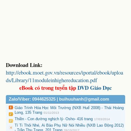
Download Link:
http://ebook.moet.gov.vn/resources/iportal/ebook/uploa
ds/Library/11moduleinhighereducation.pdf
eBook có trong tuyển tập
DVD Giáo Dục
Zalo/Viber: 0944625325 | buihuuhanh@gmail.com
Giáo Trình Hóa Học Môi Trường (NXB Huế 2008) - Thái Hoàng
Long, 135 Trang
01/11/2013
Thiền - Con đường nghịch lý- Osho- 416 trang
17/03/2014
Tí Ti Thôi Nhé, Ai Bảo Phụ Nữ Nói Nhiều (NXB Lao Động 2012)
- Trần Thu Trang, 201 Trang
26/10/2017