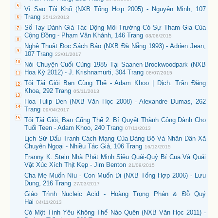
Vì Sao Tôi Khổ (NXB Tổng Hợp 2005) - Nguyên Minh, 107
Trang
25/12/2013
Sổ Tay Đánh Giá Tác Động Môi Trường Có Sự Tham Gia Của
Cộng Đồng - Phạm Văn Khánh, 146 Trang
08/06/2015
Nghệ Thuật Đọc Sách Báo (NXB Đà Nẵng 1993) - Adrien Jean,
107 Trang
22/01/2017
Nói Chuyện Cuối Cùng 1985 Tại Saanen-Brockwoodpark (NXB
Hoa Kỳ 2012) - J. Krishnamurti, 304 Trang
08/07/2015
Tôi Tài Giỏi Bạn Cũng Thế - Adam Khoo | Dịch: Trần Đăng
Khoa, 292 Trang
05/11/2013
Hoa Tulip Đen (NXB Văn Học 2008) - Alexandre Dumas, 262
Trang
09/04/2017
Tôi Tài Giỏi, Bạn Cũng Thế 2: Bí Quyết Thành Công Dành Cho
Tuổi Teen - Adam Khoo, 240 Trang
07/11/2013
Lịch Sử Đấu Tranh Cách Mạng Của Đảng Bộ Và Nhân Dân Xã
Chuyên Ngoại - Nhiều Tác Giả, 106 Trang
16/12/2015
Franny K. Stein Nhà Phát Minh Siêu Quái-Quỷ Bí Cua Và Quái
Vật Xúc Xích Thịt Kẹp - Jim Benton
21/09/2015
Cha Mẹ Muốn Níu - Con Muốn Đi (NXB Tổng Hợp 2006) - Lưu
Dung, 216 Trang
27/03/2017
Giáo Trình Nucleic Acid - Hoàng Trọng Phán & Đỗ Quý
Hai
04/11/2013
Có Một Tình Yêu Không Thể Nào Quên (NXB Văn Học 2011) -