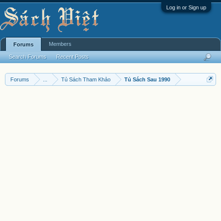
Log in or Sign up
Members
Forums
Search Forums
Recent Posts
Forums
...
Tủ Sách Tham Khảo
Tủ Sách Sau 1990