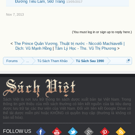
Đường Tiểu Lam, 560 Trang
13/05/2017
Nov 7, 2013
(You must log in or sign up to reply here.)
<
The Prince Quân Vương, Thuật trị nước - Niccolỏ Machiavelli |
Dịch: Vũ Mạnh Hồng
|
Tâm Lý Học - Ths. Vũ Thị Phương
>
Forums
...
Tủ Sách Tham Khảo
Tủ Sách Sau 1990
Sách Việt là nơi lưu trữ thông tin sách được xuất bản tại Việt Nam. Trong
thông tin giới thiệu của mỗi sách thường có liên kết nguồn của tài liệu đang
được lưu trữ tại các thư viện của Việt Nam. Đối với liên kết Google Drive có
thể tải được miễn phí hoặc KHÔNG có quyền truy cập (thường là không có
bản số hóa).
FOLLOW US