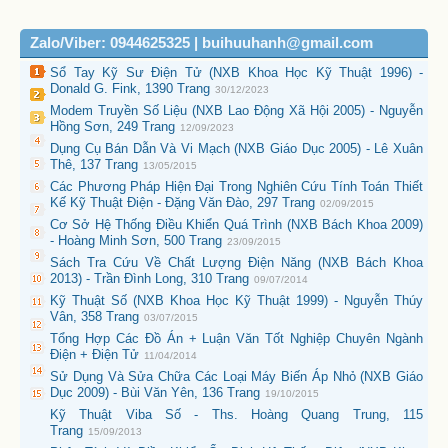
Zalo/Viber: 0944625325 | buihuuhanh@gmail.com
Sổ Tay Kỹ Sư Điện Tử (NXB Khoa Học Kỹ Thuật 1996) -
Donald G. Fink, 1390 Trang
30/12/2023
Modem Truyền Số Liệu (NXB Lao Động Xã Hội 2005) - Nguyễn
Hồng Sơn, 249 Trang
12/09/2023
Dụng Cụ Bán Dẫn Và Vi Mạch (NXB Giáo Dục 2005) - Lê Xuân
Thê, 137 Trang
13/05/2015
Các Phương Pháp Hiện Đại Trong Nghiên Cứu Tính Toán Thiết
Kế Kỹ Thuật Điện - Đặng Văn Đào, 297 Trang
02/09/2015
Cơ Sở Hệ Thống Điều Khiển Quá Trình (NXB Bách Khoa 2009)
- Hoàng Minh Sơn, 500 Trang
23/09/2015
Sách Tra Cứu Về Chất Lượng Điện Năng (NXB Bách Khoa
2013) - Trần Đình Long, 310 Trang
09/07/2014
Kỹ Thuật Số (NXB Khoa Học Kỹ Thuật 1999) - Nguyễn Thúy
Vân, 358 Trang
03/07/2015
Tổng Hợp Các Đồ Án + Luận Văn Tốt Nghiệp Chuyên Ngành
Điện + Điện Tử
11/04/2014
Sử Dụng Và Sửa Chữa Các Loại Máy Biến Áp Nhỏ (NXB Giáo
Dục 2009) - Bùi Văn Yên, 136 Trang
19/10/2015
Kỹ Thuật Viba Số - Ths. Hoàng Quang Trung, 115
Trang
15/09/2013