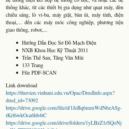
thống khác, từ các thiết bị gia dụng như quạt máy, đèn
chiếu sáng, lò vi-ba, máy giặt, bàn ủi, máy tính, điện
thoại,... đến các máy móc công nghiệp, phương tiện
giao thông, robot,...
Hướng Dẫn Đọc Sơ Đồ Mạch Điện
NXB Khoa Học Kỹ Thuật 2011
Trần Thế San, Tăng Văn Mùi
133 Trang
File PDF-SCAN
Link download
https://thuvien.vinhuni.edu.vn/Opac/DmdInfo.aspx?
dmd_id=73092
https://drive.google.com/file/d/1JeBq6mmWdN6zASg-
tKrl6wkOca6hb4tC
https://drive.google.com/drive/folders/1yLBzZ1rSQoNj