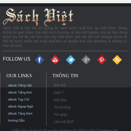
Sách Việt là nơi lưu trữ thông tin sách được xuất bản tại Việt Nam. Trong
thông tin giới thiệu của mỗi sách thường có liên kết nguồn của tài liệu đang
được lưu trữ tại các thư viện của Việt Nam. Đối với liên kết Google Drive có
thể tải được miễn phí hoặc KHÔNG có quyền truy cập (thường là không có
bản số hóa).
FOLLOW US
OUR LINKS
THÔNG TIN
Bản Đồ
eBook Tiếng Việt
eBook Tiếng Anh
Góp Ý
eBook Tạp Chí
Nội Quy
eBook Ngoại Ngữ
Thị trường
eBook Tặng Kèm
Trợ giúp
Hướng Dẫn
Liên hệ BQT
Diễn đàn sử dụng mã nguồn XenForo™ ©2011-2023 XenForo Ltd.