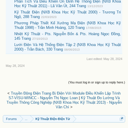
Phân Tích Và Điều Khiển Ổn Định Hệ Thống Điện (NXB Khoa
Học Kỹ Thuật 2011) - Lã Văn Út, 244 Trang
13/12/2023
Kỹ Thuật Điện (NXB Khoa Học Kỹ Thuật 2000) - Trương Tri
Ngộ, 288 Trang
22/03/2023
Phương Pháp Thiết Kế Xưởng Mạ Điện (NXB Khoa Học Kỹ
Thuật 1998) - Trần Minh Hoàng, 120 Trang
17/08/2015
Nhiệt Kỹ Thuật - Pts. Nguyễn Bốn & Pts. Hoàng Ngọc Đồng,
145 Trang
27/10/2013
Lưới Điện Và Hệ Thống Điện Tập 2 (NXB Khoa Học Kỹ Thuật
2000) - Trần Bách, 330 Trang
08/06/2013
Last edited:
May 28, 2024
May 28, 2024
(You must log in or sign up to reply here.)
<
Truyền Động Điện Trang Bị Điện Với Module Điều Khiển Lập Trình
S7-VISU-WINCC - Nguyễn Thị Ngọc Loan
|
Kỹ Thuật Đo Lường Và
Truyền Thông Công Nghiệp (NXB Khoa Học Kỹ Thuật 2013) - Nguyễn
Văn Chí
>
Forums
...
Kỹ Thuật Điện-Điện Tử