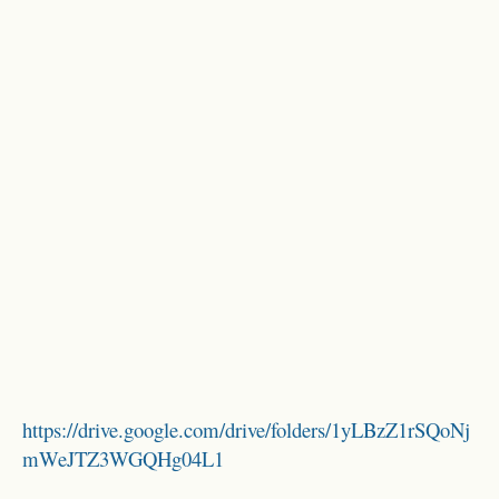
https://drive.google.com/drive/folders/1yLBzZ1rSQoNj
mWeJTZ3WGQHg04L1