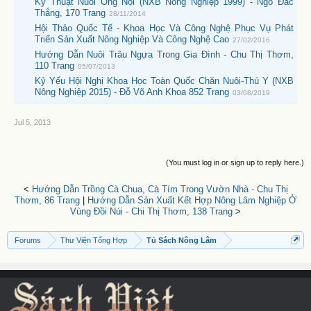
Kỹ Thuật Nuôi Ong Nội (NXB Nông Nghiệp 1999) - Ngô Đắc
Thắng, 170 Trang
28/11/2014
Hội Thảo Quốc Tế - Khoa Học Và Công Nghệ Phục Vụ Phát
Triển Sản Xuất Nông Nghiệp Và Công Nghệ Cao
27/02/2016
Hướng Dẫn Nuôi Trâu Ngựa Trong Gia Đình - Chu Thị Thơm,
110 Trang
05/07/2013
Kỷ Yếu Hội Nghị Khoa Học Toàn Quốc Chăn Nuôi-Thú Y (NXB
Nông Nghiệp 2015) - Đỗ Võ Anh Khoa 852 Trang
03/08/2019
Jul 5, 2013
(You must log in or sign up to reply here.)
<
Hướng Dẫn Trồng Cà Chua, Cà Tím Trong Vườn Nhà - Chu Thị
Thơm, 86 Trang
|
Hướng Dẫn Sản Xuất Kết Hợp Nông Lâm Nghiệp Ở
Vùng Đồi Núi - Chi Thị Thơm, 138 Trang
>
Forums
Thư Viện Tổng Hợp
Tủ Sách Nông Lâm