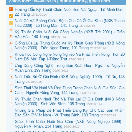
Zalo/Viber: 0944625325 | buihuuhanh@gmail.com
Hướng Dẫn Kỹ Thuật Chăn Nuôi Heo Nái Ngoại - Lê Minh Đức,
22 Trang
15/11/2014
Nuôi Gà Và Phòng Chữa Bệnh Cho Gà Ở Gia Đình (NXB Thanh
Hóa 2008) - Lê Hồng Mận, 141 Trang
16/08/2015
Kỹ Thuật Chăn Nuôi Gà Công Nghiệp (NXB Trẻ 2001) - Trần
Văn Hòa, 140 Trang
10/11/2014
Giống Lúa Lai Trung Quốc Và Kỹ Thuật Gieo Trồng (NXB Nông
Nghiệp 2003) - Trần Ngọc Trang, 101 Trang
23/12/2014
Khoa Học Công Nghệ Nông Nghiệp Và Phát Triển Nông Thôn 20
Năm Đổi Mới Tập 1-Trồng Trọt
27/05/2017
Ứng Dụng Công Nghệ Trong Sản Xuất Hoa - Pgs. Ts. Nguyễn
Xuân Linh, 199 Trang
06/07/2013
Nuôi Trâu Bò Ở Gia Đình (NXB Nông Nghiệp 1999) - Tô Du, 145
Trang
26/10/2015
Sinh Thái Vật Nuôi Và Ứng Dụng Trong Chăn Nuôi Gia Súc, Gia
Cầm - Nguyễn Đăng Vang, 144 Trang
01/07/2016
Kỹ Thuật Chăn Nuôi Thỏ Và Thỏ Lai Ở Gia Đình (NXB Nông
Nghiệp 2003) - Đinh Văn Bình, 105 Trang
15/11/2014
Những Giải Pháp Để Phát Triển Đăng Ký Cho Các Sản Phẩm
Đặc Sản Ở Việt Nam - Vũ Trọng Bình, 180 Trang
27/05/2016
Giáo Trình Chăn Nuôi Gia Cầm (NXB Nông Nghiệp 1999) -
Nguyễn Vĩ Nhân, 134 Trang
16/09/2015