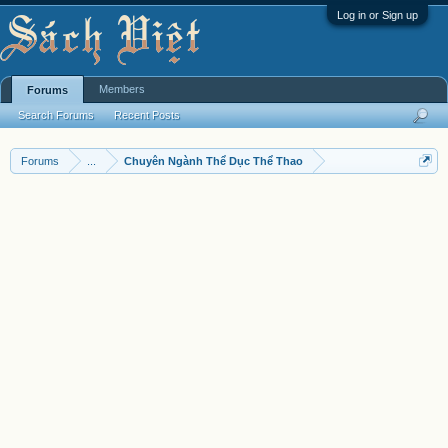
Log in or Sign up
Members
Forums
Search Forums
Recent Posts
Forums
...
Chuyên Ngành Thể Dục Thể Thao