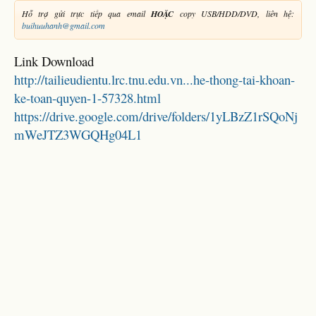
Hỗ trợ gửi trực tiếp qua email
HOẶC
copy USB/HDD/DVD, liên hệ:
buihuuhanh@gmail.com
Link Download
http://tailieudientu.lrc.tnu.edu.vn...he-thong-tai-khoan-
ke-toan-quyen-1-57328.html
https://drive.google.com/drive/folders/1yLBzZ1rSQoNj
mWeJTZ3WGQHg04L1