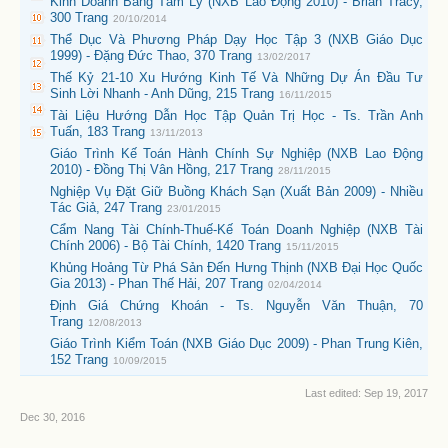
Kinh Doanh Bằng Tâm Lý (NXB Lao Động 2010) - Brian Tracy,
300 Trang
20/10/2014
Thể Dục Và Phương Pháp Dạy Học Tập 3 (NXB Giáo Dục
1999) - Đặng Đức Thao, 370 Trang
13/02/2017
Thế Kỷ 21-10 Xu Hướng Kinh Tế Và Những Dự Án Đầu Tư
Sinh Lời Nhanh - Anh Dũng, 215 Trang
16/11/2015
Tài Liệu Hướng Dẫn Học Tập Quản Trị Học - Ts. Trần Anh
Tuấn, 183 Trang
13/11/2013
Giáo Trình Kế Toán Hành Chính Sự Nghiệp (NXB Lao Động
2010) - Đồng Thị Vân Hồng, 217 Trang
28/11/2015
Nghiệp Vụ Đặt Giữ Buồng Khách Sạn (Xuất Bản 2009) - Nhiều
Tác Giả, 247 Trang
23/01/2015
Cẩm Nang Tài Chính-Thuế-Kế Toán Doanh Nghiệp (NXB Tài
Chính 2006) - Bộ Tài Chính, 1420 Trang
15/11/2015
Khủng Hoảng Từ Phá Sản Đến Hưng Thịnh (NXB Đại Học Quốc
Gia 2013) - Phan Thế Hải, 207 Trang
02/04/2014
Định Giá Chứng Khoán - Ts. Nguyễn Văn Thuận, 70
Trang
12/08/2013
Giáo Trình Kiểm Toán (NXB Giáo Dục 2009) - Phan Trung Kiên,
152 Trang
10/09/2015
Last edited:
Sep 19, 2017
Dec 30, 2016