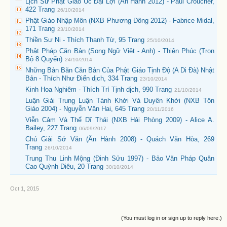
Lịch Sử Phật Giáo Úc Đại Lợi (Ấn Hành 2012) - Paul Croucher,
422 Trang
26/10/2014
Phật Giáo Nhập Môn (NXB Phương Đông 2012) - Fabrice Midal,
171 Trang
23/10/2014
Thiền Sư Ni - Thích Thanh Từ, 95 Trang
25/10/2014
Phật Pháp Căn Bản (Song Ngữ Việt - Anh) - Thiện Phúc (Trọn
Bộ 8 Quyển)
24/10/2014
Những Bản Băn Căn Bản Của Phật Giáo Tịnh Độ (A Di Đà) Nhật
Bản - Thích Như Điển dịch, 334 Trang
23/10/2014
Kinh Hoa Nghiêm - Thích Trí Tịnh dịch, 990 Trang
21/10/2014
Luận Giải Trung Luận Tánh Khởi Và Duyên Khởi (NXB Tôn
Giáo 2004) - Nguyễn Văn Hai, 645 Trang
20/11/2016
Viễn Cảm Và Thể Dĩ Thái (NXB Hải Phòng 2009) - Alice A.
Bailey, 227 Trang
06/09/2017
Chú Giải Sớ Văn (Ấn Hành 2008) - Quách Văn Hòa, 269
Trang
26/10/2014
Trung Thu Linh Mộng (Đinh Sửu 1997) - Bảo Văn Pháp Quân
Cao Quỳnh Diêu, 20 Trang
30/10/2014
Oct 1, 2015
(You must log in or sign up to reply here.)