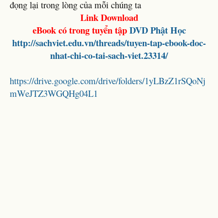
đọng lại trong lòng của mỗi chúng ta
Link Download
eBook có trong tuyển tập
DVD
Phật Học
http://sachviet.edu.vn/threads/tuyen-tap-ebook-doc-
nhat-chi-co-tai-sach-viet.23314/
https://drive.google.com/drive/folders/1yLBzZ1rSQoNj
mWeJTZ3WGQHg04L1