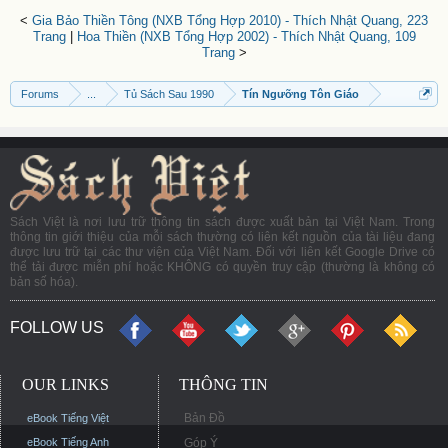
<
Gia Bảo Thiền Tông (NXB Tổng Hợp 2010) - Thích Nhật Quang, 223
Trang
|
Hoa Thiền (NXB Tổng Hợp 2002) - Thích Nhật Quang, 109
Trang
>
Forums
...
Tủ Sách Sau 1990
Tín Ngưỡng Tôn Giáo
Sách Việt là nơi lưu trữ thông tin sách được xuất bản tại Việt Nam. Trong
thông tin giới thiệu của mỗi sách thường có liên kết nguồn của tài liệu đang
được lưu trữ tại các thư viện của Việt Nam. Đối với liên kết Google Drive có
thể tải được miễn phí hoặc KHÔNG có quyền truy cập (thường là không có
bản số hóa).
FOLLOW US
OUR LINKS
THÔNG TIN
Bản Đồ
eBook Tiếng Việt
eBook Tiếng Anh
Góp Ý