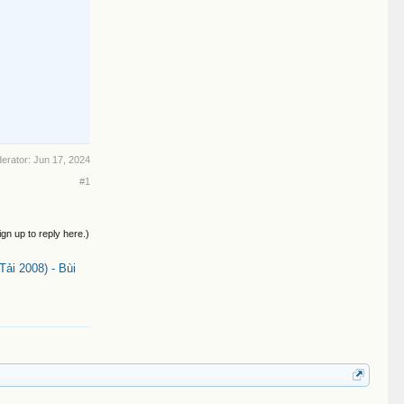
5
derator:
Jun 17, 2024
#1
ign up to reply here.)
ải 2008) - Bùi