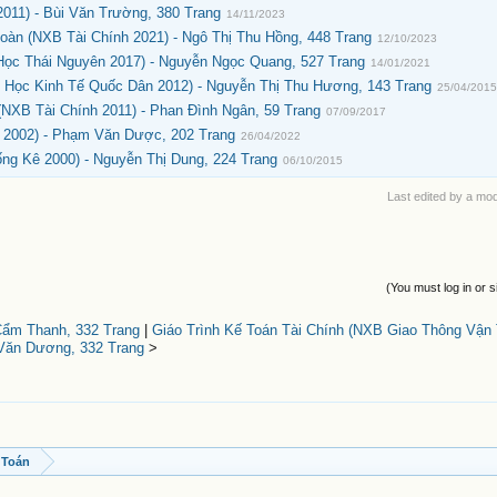
011) - Bùi Văn Trường, 380 Trang
14/11/2023
oàn (NXB Tài Chính 2021) - Ngô Thị Thu Hồng, 448 Trang
12/10/2023
 Học Thái Nguyên 2017) - Nguyễn Ngọc Quang, 527 Trang
14/01/2021
 Học Kinh Tế Quốc Dân 2012) - Nguyễn Thị Thu Hương, 143 Trang
25/04/201
NXB Tài Chính 2011) - Phan Đình Ngân, 59 Trang
07/09/2017
 2002) - Phạm Văn Dược, 202 Trang
26/04/2022
ng Kê 2000) - Nguyễn Thị Dung, 224 Trang
06/10/2015
Last edited by a mo
(You must log in or s
 Cẩm Thanh, 332 Trang
|
Giáo Trình Kế Toán Tài Chính (NXB Giao Thông Vận T
Văn Dương, 332 Trang
>
 Toán