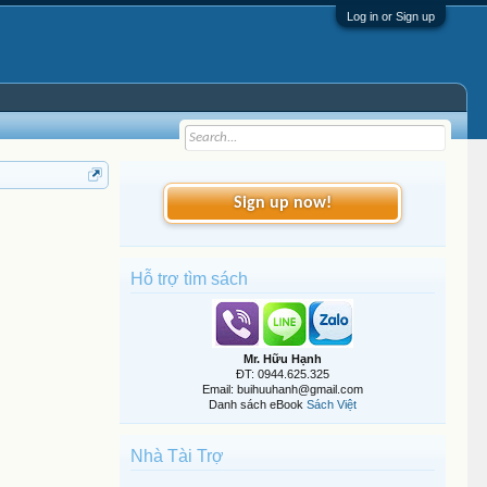
Log in or Sign up
Sign up now!
Hỗ trợ tìm sách
Mr. Hữu Hạnh
ĐT: 0944.625.325
Email: buihuuhanh@gmail.com
Danh sách eBook
Sách Việt
Nhà Tài Trợ