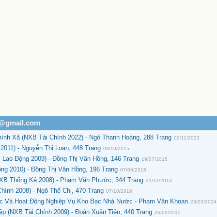
h@gmail.com
hính Xã (NXB Tài Chính 2022) - Ngô Thanh Hoàng, 288 Trang
02/11/2023
011) - Nguyễn Thị Loan, 448 Trang
03/10/2015
 Lao Động 2009) - Đồng Thị Vân Hồng, 146 Trang
19/07/2015
ng 2010) - Đồng Thị Vân Hồng, 196 Trang
07/06/2015
(NXB Thống Kê 2008) - Phạm Văn Phước, 344 Trang
31/12/2013
hính 2008) - Ngô Thế Chi, 470 Trang
07/10/2016
ớc Và Hoạt Động Nghiệp Vụ Kho Bạc Nhà Nước - Phạm Văn Khoan
23/03/2024
ệp (NXB Tài Chính 2009) - Đoàn Xuân Tiên, 440 Trang
26/09/2015