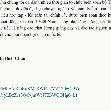
nh chúng tôi đã dành nhiều thời gian tổ chức biên soạn bộ Tà
nh cho sinh viên đại học chuyên ngành Kế toán, Kiểm toán. T
 liệu học tập - Kế toán tài chính 1", được biên soạn theo 
 hoạt động kế toán ở Việt Nam, cũng như tăng cường các t
 tiêu là nâng cao chất lượng giảng dạy và đào tạo nguồn n
ốt cho giai đoạn hội nhập quốc tế.
hị Bích Châu
/d/1SWMMbEApCbKqKM-XWI6a7VV2NdgOdWq-
folders/1yLBzZ1rSQoNjmWeJTZ3WGQHg04L1