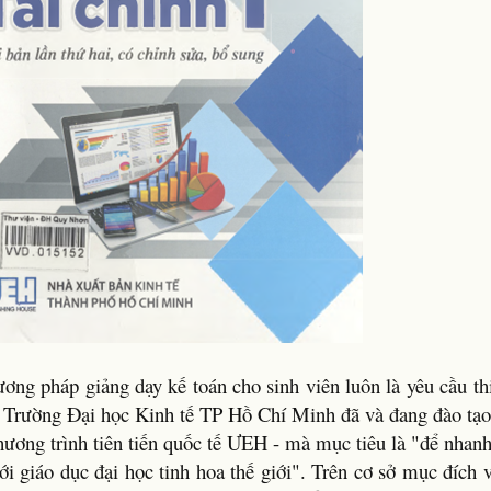
ơng pháp giảng dạy kế toán cho sinh viên luôn là yêu cầu thi
i, Trường Đại học Kinh tế TP Hồ Chí Minh đã và đang đào tạ
hương trình tiên tiến quốc tế ƯEH - mà mục tiêu là "để nha
ới giáo dục đại học tinh hoa thế giới". Trên cơ sở mục đích 