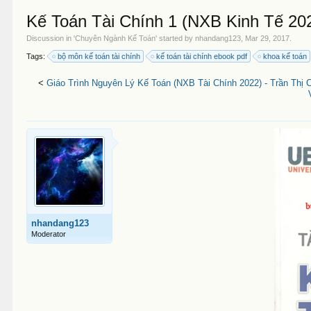
Kế Toán Tài Chính 1 (NXB Kinh Tế 20
Discussion in '
Chuyên Ngành Kế Toán
' started by
nhandang123
,
Mar 29, 2017
.
Tags:
bộ môn kế toán tài chính
kế toán tài chính ebook pdf
khoa kế toán
<
Giáo Trình Nguyên Lý Kế Toán (NXB Tài Chính 2022) - Trần Thị
nhandang123
Moderator