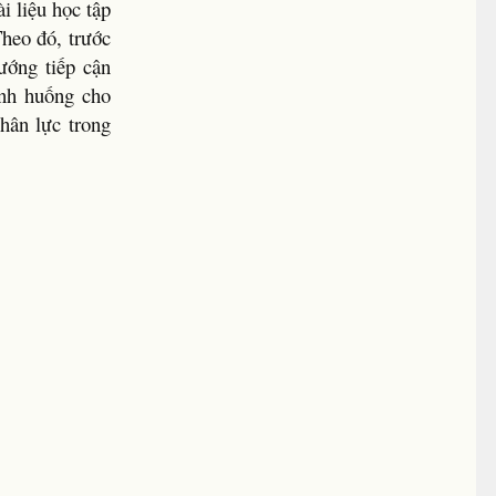
i liệu học tập
heo đó, trước
hướng tiếp cận
ình huống cho
hân lực trong