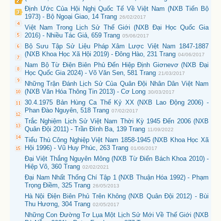
Định Ước Của Hội Nghị Quốc Tế Về Việt Nam (NXB Tiến Bộ
1973) - Bộ Ngoại Giao, 14 Trang
26/02/2017
Việt Nam Trong Lịch Sử Thế Giới (NXB Đại Học Quốc Gia
2016) - Nhiều Tác Giả, 659 Trang
05/06/2017
Bộ Sưu Tập Sử Liệu Pháp Xâm Lược Việt Nam 1847-1887
(NXB Khoa Học Xã Hội 2019) - Đông Hào, 231 Trang
04/06/2017
Nam Bộ Từ Điện Biên Phủ Đến Hiệp Định Giơnevơ (NXB Đại
Học Quốc Gia 2024) - Võ Văn Sen, 581 Trang
21/03/2017
Những Trận Đánh Lịch Sử Của Quân Đội Nhân Dân Việt Nam
(NXB Văn Hóa Thông Tin 2013) - Cơ Long
30/03/2017
30.4.1975 Bản Hùng Ca Thế Kỷ XX (NXB Lao Động 2006) -
Phan Đào Nguyên, 518 Trang
07/02/2017
Trắc Nghiệm Lịch Sử Việt Nam Thời Kỳ 1945 Đến 2006 (NXB
Quân Đội 2011) - Trần Đình Ba, 139 Trang
11/09/2022
Tiểu Thủ Công Nghiệp Việt Nam 1858-1945 (NXB Khoa Học Xã
Hội 1996) - Vũ Huy Phúc, 263 Trang
01/06/2017
Đại Việt Thắng Nguyên Mông (NXB Từ Điển Bách Khoa 2010) -
Hiệp Võ, 360 Trang
02/02/2021
Đại Nam Nhất Thống Chí Tập 1 (NXB Thuận Hóa 1992) - Phạm
Trọng Điềm, 325 Trang
26/05/2013
Hà Nội Điện Biên Phủ Trên Không (NXB Quân Đội 2012) - Bùi
Thu Hương, 304 Trang
02/05/2017
Những Con Đường Tơ Lụa Một Lịch Sử Mới Về Thế Giới (NXB