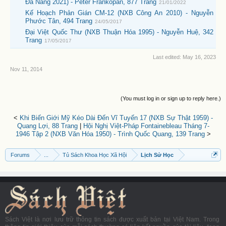
Đà Nẵng 2021) - Peter Frankopan, 877 Trang
21/01/2022
Kế Hoạch Phản Gián CM-12 (NXB Công An 2010) - Nguyễn
Phước Tân, 494 Trang
24/05/2017
Đại Việt Quốc Thư (NXB Thuận Hóa 1995) - Nguyễn Huệ, 342
Trang
17/05/2017
Last edited:
May 16, 2023
Nov 11, 2014
(You must log in or sign up to reply here.)
<
Khi Biến Giới Mỹ Kéo Dài Đến Vĩ Tuyến 17 (NXB Sự Thật 1959) -
Quang Lợi, 88 Trang
|
Hội Nghị Việt-Pháp Fontainebleau Tháng 7-
1946 Tập 2 (NXB Văn Hóa 1950) - Trình Quốc Quang, 139 Trang
>
Forums
...
Tủ Sách Khoa Học Xã Hội
Lịch Sử Học
Sách Việt là nơi lưu trữ thông tin sách được xuất bản tại Việt Nam. Trong