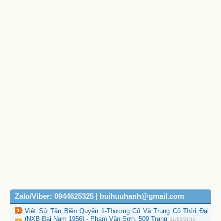
Zalo/Viber: 0944625325 | buihuuhanh@gmail.com
Việt Sử Tân Biên Quyển 1-Thượng Cổ Và Trung Cổ Thời Đại
(NXB Đại Nam 1956) - Phạm Văn Sơn, 509 Trang
11/05/2013