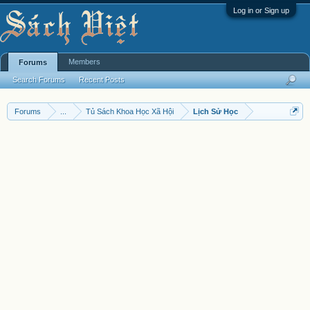
Log in or Sign up
Members
Forums
Search Forums
Recent Posts
Forums
...
Tủ Sách Khoa Học Xã Hội
Lịch Sử Học