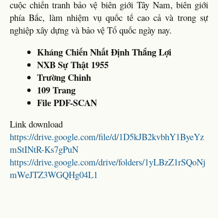
cuộc chiến tranh bảo vệ biên giới Tây Nam, biên giới
phía Bắc, làm nhiệm vụ quốc tế cao cả và trong sự
nghiệp xây dựng và bảo vệ Tổ quốc ngày nay.
Kháng Chiến Nhất Định Thắng Lợi
NXB Sự Thật 1955
Trường Chinh
109 Trang
File PDF-SCAN
Link download
https://drive.google.com/file/d/1D5kJB2kvbhY1ByeYz
mStINtR-Ks7gPuN
https://drive.google.com/drive/folders/1yLBzZ1rSQoNj
mWeJTZ3WGQHg04L1