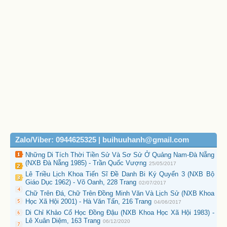
Zalo/Viber: 0944625325 | buihuuhanh@gmail.com
Những Di Tích Thời Tiền Sử Và Sơ Sử Ở Quảng Nam-Đà Nẵng
(NXB Đà Nẵng 1985) - Trần Quốc Vượng
25/05/2017
Lê Triều Lịch Khoa Tiến Sĩ Đề Danh Bi Ký Quyển 3 (NXB Bộ
Giáo Dục 1962) - Võ Oanh, 228 Trang
02/07/2017
Chữ Trên Đá, Chữ Trên Đồng Minh Văn Và Lịch Sử (NXB Khoa
Học Xã Hội 2001) - Hà Văn Tấn, 216 Trang
04/06/2017
Di Chỉ Khảo Cổ Học Đồng Đậu (NXB Khoa Học Xã Hội 1983) -
Lê Xuân Diệm, 163 Trang
06/12/2020