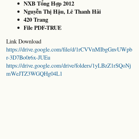
NXB Tổng Hợp 2012
Nguyễn Thị Hậu, Lê Thanh Hải
420 Trang
File PDF-TRUE
Link Download
https://drive.google.com/file/d/1rCVVnMIbgGnvUWpb
r-3D7Bo0r6x-JUEu
https://drive.google.com/drive/folders/1yLBzZ1rSQoNj
mWeJTZ3WGQHg04L1