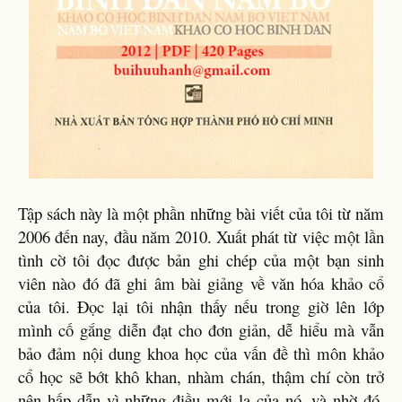
Tập sách này là một phần những bài viết của tôi từ năm
2006 đến nay, đầu năm 2010. Xuất phát từ việc một lần
tình cờ tôi đọc được bản ghi chép của một bạn sinh
viên nào đó đã ghi âm bài giảng về văn hóa khảo cổ
của tôi. Đọc lại tôi nhận thấy nếu trong giờ lên lớp
mình cố gắng diễn đạt cho đơn giản, dễ hiểu mà vẫn
bảo đảm nội dung khoa học của vấn đề thì môn khảo
cổ học sẽ bớt khô khan, nhàm chán, thậm chí còn trở
nên hấp dẫn vì những điều mới lạ của nó, và nhờ đó,