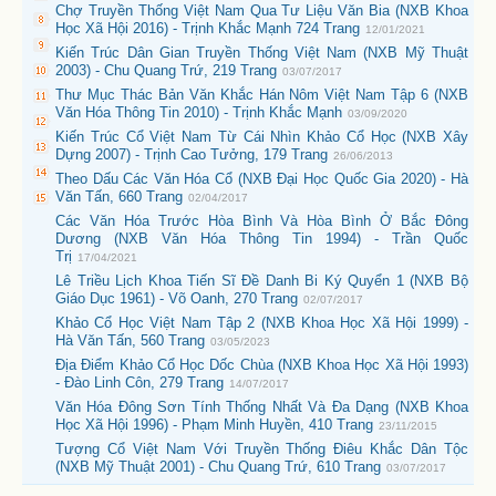
Chợ Truyền Thống Việt Nam Qua Tư Liệu Văn Bia (NXB Khoa
Học Xã Hội 2016) - Trịnh Khắc Mạnh 724 Trang
12/01/2021
Kiến Trúc Dân Gian Truyền Thống Việt Nam (NXB Mỹ Thuật
2003) - Chu Quang Trứ, 219 Trang
03/07/2017
Thư Mục Thác Bản Văn Khắc Hán Nôm Việt Nam Tập 6 (NXB
Văn Hóa Thông Tin 2010) - Trịnh Khắc Mạnh
03/09/2020
Kiến Trúc Cổ Việt Nam Từ Cái Nhìn Khảo Cổ Học (NXB Xây
Dựng 2007) - Trịnh Cao Tưởng, 179 Trang
26/06/2013
Theo Dấu Các Văn Hóa Cổ (NXB Đại Học Quốc Gia 2020) - Hà
Văn Tấn, 660 Trang
02/04/2017
Các Văn Hóa Trước Hòa Bình Và Hòa Bình Ở Bắc Đông
Dương (NXB Văn Hóa Thông Tin 1994) - Trần Quốc
Trị
17/04/2021
Lê Triều Lịch Khoa Tiến Sĩ Đề Danh Bi Ký Quyển 1 (NXB Bộ
Giáo Dục 1961) - Võ Oanh, 270 Trang
02/07/2017
Khảo Cổ Học Việt Nam Tập 2 (NXB Khoa Học Xã Hội 1999) -
Hà Văn Tấn, 560 Trang
03/05/2023
Địa Điểm Khảo Cổ Học Dốc Chùa (NXB Khoa Học Xã Hội 1993)
- Đào Linh Côn, 279 Trang
14/07/2017
Văn Hóa Đông Sơn Tính Thống Nhất Và Đa Dạng (NXB Khoa
Học Xã Hội 1996) - Phạm Minh Huyền, 410 Trang
23/11/2015
Tượng Cổ Việt Nam Với Truyền Thống Điêu Khắc Dân Tộc
(NXB Mỹ Thuật 2001) - Chu Quang Trứ, 610 Trang
03/07/2017