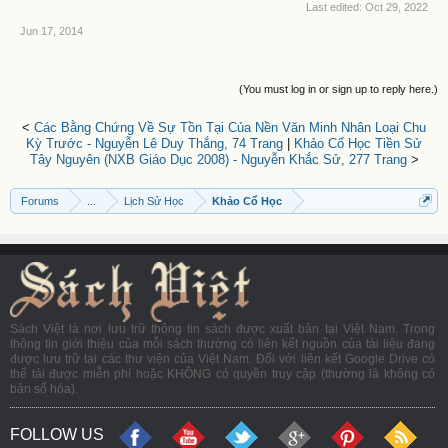
Last edited:
Oct 29, 2022
Jun 17, 2014
(You must log in or sign up to reply here.)
<
Các Bằng Chứng Về Sự Tồn Tại Của Nền Văn Minh Nhân Loại Chu
Kỳ Trước - Nguyễn Lê Duy Thắng, 74 Trang
|
Khảo Cổ Học Tiền Sử
Tây Nguyên (NXB Giáo Dục 2008) - Nguyễn Khắc Sử, 277 Trang
>
Forums
...
Lịch Sử Học
Khảo Cổ Học
Sách Việt là nơi lưu trữ thông tin sách được xuất bản tại Việt Nam. Trong
thông tin giới thiệu của mỗi sách thường có liên kết nguồn của tài liệu đang
được lưu trữ tại các thư viện của Việt Nam. Đối với liên kết Google Drive có
thể tải được miễn phí hoặc KHÔNG có quyền truy cập (thường là không có
bản số hóa).
FOLLOW US