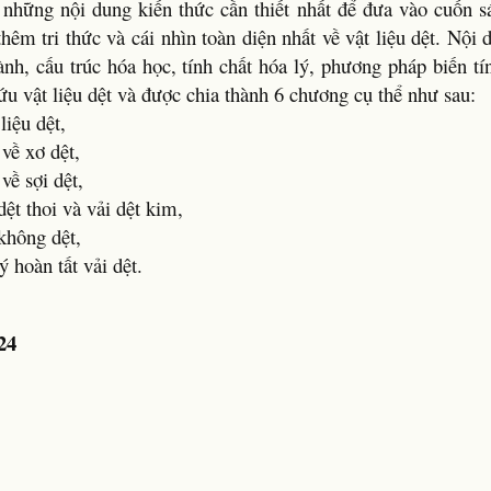
c những nội dung kiến thức cần thiết nhất để đưa vào cuốn 
hêm tri thức và cái nhìn toàn diện nhất về vật liệu dệt. Nội
ành, cấu trúc hóa học, tính chất hóa lý, phương pháp biến tí
ứu vật liệu dệt và được chia thành 6 chương cụ thể như sau:
liệu dệt,
về xơ dệt,
về sợi dệt,
ệt thoi và vải dệt kim,
không dệt,
 hoàn tất vải dệt.
24