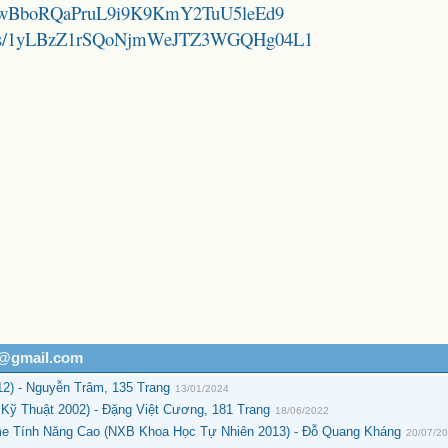
/1jW0wBboRQaPruL9i9K9KmY2TuU5leEd9
folders/1yLBzZ1rSQoNjmWeJTZ3WGQHg04L1
h@gmail.com
2) - Nguyễn Trâm, 135 Trang
13/01/2024
Kỹ Thuật 2002) - Đặng Việt Cương, 181 Trang
18/06/2022
yme Tính Năng Cao (NXB Khoa Học Tự Nhiên 2013) - Đỗ Quang Kháng
20/07/2