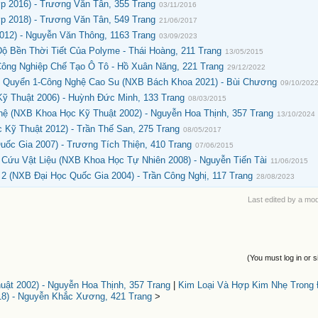
p 2016) - Trương Văn Tân, 355 Trang
03/11/2016
p 2018) - Trương Văn Tân, 549 Trang
21/06/2017
012) - Nguyễn Văn Thông, 1163 Trang
03/09/2023
 Bền Thời Tiết Của Polyme - Thái Hoàng, 211 Trang
13/05/2015
ông Nghiệp Chế Tạo Ô Tô - Hồ Xuân Năng, 221 Trang
29/12/2022
u Quyển 1-Công Nghệ Cao Su (NXB Bách Khoa 2021) - Bùi Chương
09/10/202
Kỹ Thuật 2006) - Huỳnh Đức Minh, 133 Trang
08/03/2015
ệ (NXB Khoa Học Kỹ Thuật 2002) - Nguyễn Hoa Thịnh, 357 Trang
13/10/2024
 Kỹ Thuật 2012) - Trần Thế San, 275 Trang
08/05/2017
ốc Gia 2007) - Trương Tích Thiện, 410 Trang
07/06/2015
 Cứu Vật Liệu (NXB Khoa Học Tự Nhiên 2008) - Nguyễn Tiến Tài
11/06/2015
2 (NXB Đại Học Quốc Gia 2004) - Trần Công Nghị, 117 Trang
28/08/2023
Last edited by a mo
(You must log in or s
ật 2002) - Nguyễn Hoa Thịnh, 357 Trang
|
Kim Loại Và Hợp Kim Nhẹ Trong
8) - Nguyễn Khắc Xương, 421 Trang
>