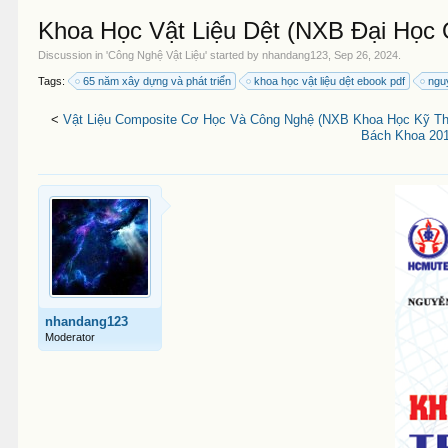
Khoa Học Vật Liệu Dệt (NXB Đại Học 
Discussion in '
Công Nghệ Vật Liệu
' started by
nhandang123
,
Sep 26, 2024
.
Tags:
65 năm xây dựng và phát triển
khoa học vật liệu dệt ebook pdf
ngu
<
Vật Liệu Composite Cơ Học Và Công Nghệ (NXB Khoa Học Kỹ Thu
Bách Khoa 201
nhandang123
Moderator