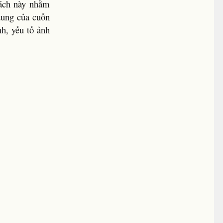
sách này nhằm
 dung của cuốn
nh, yếu tố ảnh