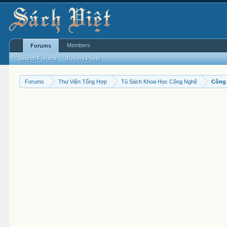
Members
Forums
Search Forums
Recent Posts
Forums
Thư Viện Tổng Hợp
Tủ Sách Khoa Học Công Nghệ
Công 