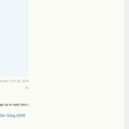
2
derator:
Oct 16, 2024
#1
ign up to reply here.)
 Đời Sống (NXB