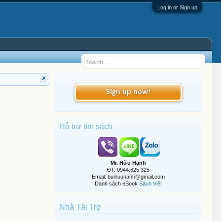
Log in or Sign up
Sign up now!
Hỗ trợ tìm sách
Mr. Hữu Hạnh
ĐT: 0944.625.325
Email: buihuuhanh@gmail.com
Danh sách eBook
Sách Việt
Nhà Tài Trợ