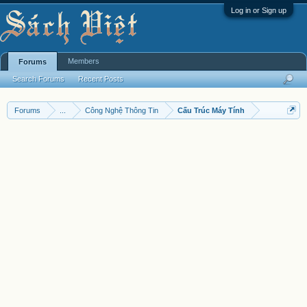
Log in or Sign up
Members
Forums
Search Forums
Recent Posts
Forums
...
Công Nghệ Thông Tin
Cấu Trúc Máy Tính