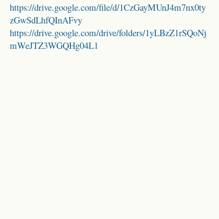
https://drive.google.com/file/d/1CzGayMUnJ4m7nx0ty
zGwSdLhfQInAFvy
https://drive.google.com/drive/folders/1yLBzZ1rSQoNj
mWeJTZ3WGQHg04L1