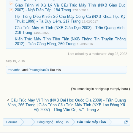
Giáo Trình Vi Xử Lý Và Cấu Trúc Máy Tính (NXB Giáo Dục
2007) - Ngô Diên Tập, 184 Trang
27/10/2013
Hệ Thống Điều Khiển Số Cho Máy Công Cụ (NXB Khoa Học Kỹ
Thuật 1999) - Tạ Duy Liêm, 217 Trang
17/02/2017
Cấu Trúc Máy Vi Tính (NXB Giáo Dục 2003) - Trần Quang Vinh,
218 Trang
14/03/2022
Kiến Trúc Máy Tính Tiên Tiến (NXB Thông Tin Truyền Thông
2012) - Trần Công Hùng, 260 Trang
18/03/2016
Last edited by a moderator:
Aug 22, 2022
Sep 19, 2015
trananhtu
and
Phuongthao2k
like this.
(You must log in or sign up to reply here.)
<
Cấu Trúc Máy Vi Tính (NXB Đại Học Quốc Gia 2009) - Trần Quang
Vinh, 266 Trang
|
Giáo Trình Cấu Trúc Máy Tính (NXB Lao Động Xã
Hội 2007) - Tống Văn On, 571 Trang
>
Forums
...
Công Nghệ Thông Tin
Cấu Trúc Máy Tính