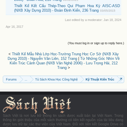
Thiết Kế Kết Cấu Thép-Theo Qui Phạm Hoa Kỳ AISC-ASD
(NXB Xây Dựng 2010) - Đoàn Định Kiến, 236 Trang
03/05/2015
Last edited by a moderator:
Jan 18, 2024
Apr 16, 2017
(You must log in or sign up to reply here.)
<
Thiết Kế Mẫu Nhà Lớp Học-Trường Trung Học Cơ Sở (NXB Xây
Dựng 2010) - Nguyễn Văn Liên, 152 Trang
|
Từ Những Góc Nhìn Về
Kiến Trúc Cảnh Quan (NXB Văn Nghệ 2006) - Lưu Trọng Hải, 212
Trang
>
Forums
...
Tủ Sách Khoa Học Công Nghệ
Kỹ Thuật Kiến Trúc
Sách Việt là nơi lưu trữ thông tin sách được xuất bản tại Việt Nam. Trong
thông tin giới thiệu của mỗi sách thường có liên kết nguồn của tài liệu đang
được lưu trữ tại các thư viện của Việt Nam. Đối với liên kết Google Drive có