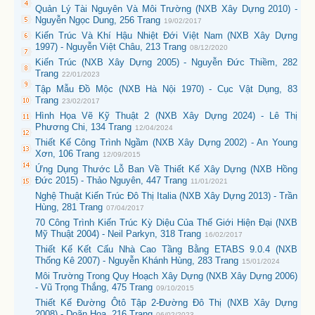
Quản Lý Tài Nguyên Và Môi Trường (NXB Xây Dựng 2010) -
Nguyễn Ngọc Dung, 256 Trang
19/02/2017
Kiến Trúc Và Khí Hậu Nhiệt Đới Việt Nam (NXB Xây Dựng
1997) - Nguyễn Việt Châu, 213 Trang
08/12/2020
Kiến Trúc (NXB Xây Dựng 2005) - Nguyễn Đức Thiềm, 282
Trang
22/01/2023
Tập Mẫu Đồ Mộc (NXB Hà Nội 1970) - Cục Vật Dụng, 83
Trang
23/02/2017
Hình Họa Vẽ Kỹ Thuật 2 (NXB Xây Dựng 2024) - Lê Thị
Phương Chi, 134 Trang
12/04/2024
Thiết Kế Công Trình Ngầm (NXB Xây Dựng 2002) - An Young
Xơn, 106 Trang
12/09/2015
Ứng Dụng Thước Lỗ Ban Về Thiết Kế Xây Dựng (NXB Hồng
Đức 2015) - Thảo Nguyên, 447 Trang
11/01/2021
Nghệ Thuật Kiến Trúc Đô Thị Italia (NXB Xây Dựng 2013) - Trần
Hùng, 281 Trang
07/04/2017
70 Công Trình Kiến Trúc Kỳ Diệu Của Thế Giới Hiện Đại (NXB
Mỹ Thuật 2004) - Neil Parkyn, 318 Trang
16/02/2017
Thiết Kế Kết Cấu Nhà Cao Tầng Bằng ETABS 9.0.4 (NXB
Thống Kê 2007) - Nguyễn Khánh Hùng, 283 Trang
15/01/2024
Môi Trường Trong Quy Hoạch Xây Dựng (NXB Xây Dựng 2006)
- Vũ Trọng Thắng, 475 Trang
09/10/2015
Thiết Kế Đường Ôtô Tập 2-Đường Đô Thị (NXB Xây Dựng
2008) - Doãn Hoa, 216 Trang
06/02/2023