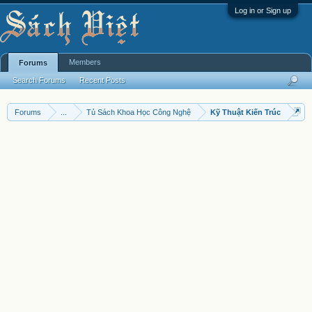
Log in or Sign up
Members
Forums
Search Forums
Recent Posts
Forums
...
Tủ Sách Khoa Học Công Nghệ
Kỹ Thuật Kiến Trúc