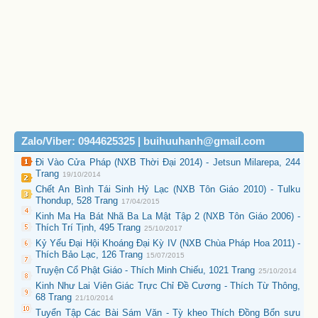
Zalo/Viber: 0944625325 | buihuuhanh@gmail.com
Đi Vào Cửa Pháp (NXB Thời Đại 2014) - Jetsun Milarepa, 244
Trang
19/10/2014
Chết An Bình Tái Sinh Hỷ Lạc (NXB Tôn Giáo 2010) - Tulku
Thondup, 528 Trang
17/04/2015
Kinh Ma Ha Bát Nhã Ba La Mật Tập 2 (NXB Tôn Giáo 2006) -
Thích Trí Tịnh, 495 Trang
25/10/2017
Kỷ Yếu Đại Hội Khoáng Đại Kỳ IV (NXB Chùa Pháp Hoa 2011) -
Thích Bảo Lạc, 126 Trang
15/07/2015
Truyện Cổ Phật Giáo - Thích Minh Chiếu, 1021 Trang
25/10/2014
Kinh Như Lai Viên Giác Trực Chỉ Đề Cương - Thích Từ Thông,
68 Trang
21/10/2014
Tuyển Tập Các Bài Sám Văn - Tỳ kheo Thích Đồng Bổn sưu