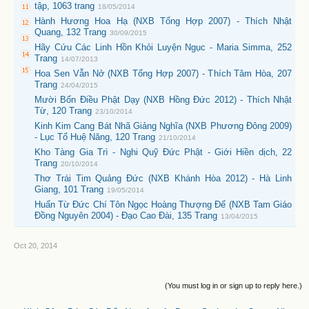
tập, 1063 trang
18/05/2014
Hành Hương Hoa Hạ (NXB Tổng Hợp 2007) - Thích Nhật
Quang, 132 Trang
30/09/2015
Hãy Cứu Các Linh Hồn Khỏi Luyện Ngục - Maria Simma, 252
Trang
14/07/2013
Hoa Sen Vẫn Nở (NXB Tổng Hợp 2007) - Thích Tâm Hòa, 207
Trang
24/04/2015
Mười Bốn Điều Phật Dạy (NXB Hồng Đức 2012) - Thích Nhật
Từ, 120 Trang
23/10/2014
Kinh Kim Cang Bát Nhã Giảng Nghĩa (NXB Phương Đông 2009)
- Lục Tổ Huệ Năng, 120 Trang
21/10/2014
Kho Tàng Gia Trì - Nghi Quỹ Đức Phật - Giới Hiền dịch, 22
Trang
20/10/2014
Thơ Trái Tim Quảng Đức (NXB Khánh Hòa 2012) - Hà Linh
Giang, 101 Trang
19/05/2014
Huấn Từ Đức Chí Tôn Ngọc Hoàng Thượng Đế (NXB Tam Giáo
Đồng Nguyên 2004) - Đạo Cao Đài, 135 Trang
13/04/2015
Oct 20, 2014
(You must log in or sign up to reply here.)