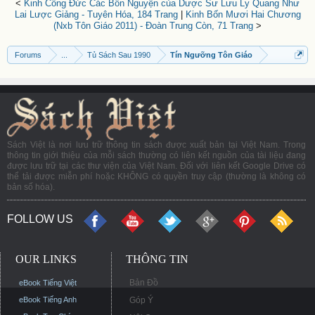
<
Kinh Công Đức Các Bổn Nguyện của Dược Sư Lưu Ly Quang Như
Lai Lược Giảng - Tuyên Hóa, 184 Trang
|
Kinh Bốn Mươi Hai Chương
(Nxb Tôn Giáo 2011) - Đoàn Trung Còn, 71 Trang
>
Forums
...
Tủ Sách Sau 1990
Tín Ngưỡng Tôn Giáo
Sách Việt là nơi lưu trữ thông tin sách được xuất bản tại Việt Nam. Trong
thông tin giới thiệu của mỗi sách thường có liên kết nguồn của tài liệu đang
được lưu trữ tại các thư viện của Việt Nam. Đối với liên kết Google Drive có
thể tải được miễn phí hoặc KHÔNG có quyền truy cập (thường là không có
bản số hóa).
FOLLOW US
OUR LINKS
THÔNG TIN
Bản Đồ
eBook Tiếng Việt
eBook Tiếng Anh
Góp Ý