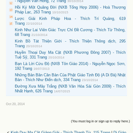
- Nguyễn Văn Hồng, 72 Trang
30/10/2014
Hồi Ký Một Quãng Đời (NXB Tổng Hợp 2006) - Hoà Thượng
Pháp Lạc, 263 Trang
10/10/2015
Lược Giải Kinh Pháp Hoa - Thích Trí Quảng, 619
Trang
22/10/2014
Kinh Như Lai Viên Giác Trực Chỉ Đề Cương - Thích Từ Thông,
68 Trang
21/10/2014
Kinh Bồ Tát Thiện Giới - Thích Thiện Thông dịch, 295
Trang
20/10/2014
Huyền Thoại Duy Ma Cật (NXB Phương Đông 2007) - Thích
Tuệ Sỹ, 331 Trang
20/10/2014
Bạn Là Lời Cứu Độ (NXB Tôn Giáo 2014) - Nguyễn Ngọc Sơn,
192 Trang
16/07/2013
Những Bản Băn Căn Bản Của Phật Giáo Tịnh Độ (A Di Đà) Nhật
Bản - Thích Như Điển dịch, 334 Trang
23/10/2014
Đường Xưa Mây Trắng (NXB Văn Hóa Sài Gòn 2009) - Thích
Nhất Hạnh, 626 Trang
14/07/2015
Oct 20, 2014
(You must log in or sign up to reply here.)
<
Kinh Duy Ma Cật Giảng Giải - Thích Thanh Từ, 115 Trang
|
Di Giáo