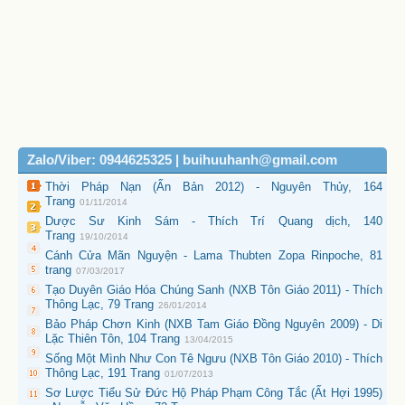
Zalo/Viber: 0944625325 | buihuuhanh@gmail.com
Thời Pháp Nạn (Ấn Bản 2012) - Nguyên Thủy, 164
Trang
01/11/2014
Dược Sư Kinh Sám - Thích Trí Quang dịch, 140
Trang
19/10/2014
Cánh Cửa Mãn Nguyện - Lama Thubten Zopa Rinpoche, 81
trang
07/03/2017
Tạo Duyên Giáo Hóa Chúng Sanh (NXB Tôn Giáo 2011) - Thích
Thông Lạc, 79 Trang
26/01/2014
Bảo Pháp Chơn Kinh (NXB Tam Giáo Đồng Nguyên 2009) - Di
Lặc Thiên Tôn, 104 Trang
13/04/2015
Sống Một Mình Như Con Tê Ngưu (NXB Tôn Giáo 2010) - Thích
Thông Lạc, 191 Trang
01/07/2013
Sơ Lược Tiểu Sử Đức Hộ Pháp Phạm Công Tắc (Ất Hợi 1995)