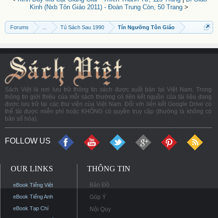
Kinh (Nxb Tôn Giáo 2011) - Đoàn Trung Còn, 50 Trang
>
Forums
...
Tủ Sách Sau 1990
Tín Ngưỡng Tôn Giáo
Sách Việt là nơi lưu trữ thông tin sách được xuất bản tại Việt Nam. Trong
thông tin giới thiệu của mỗi sách thường có liên kết nguồn của tài liệu đang
được lưu trữ tại các thư viện của Việt Nam. Đối với liên kết Google Drive có
thể tải được miễn phí hoặc KHÔNG có quyền truy cập (thường là không có
bản số hóa).
FOLLOW US
OUR LINKS
THÔNG TIN
Bản Đồ
eBook Tiếng Việt
eBook Tiếng Anh
Góp Ý
eBook Tạp Chí
Nội Quy