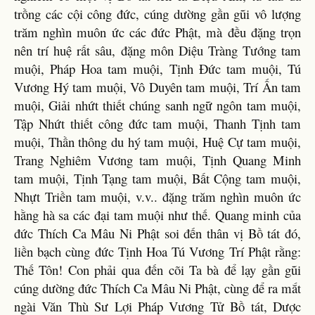
trồng các cội công đức, cúng dường gần gũi vô lượng
trăm nghìn muôn ức các đức Phật, mà đều đặng trọn
nên trí huệ rất sâu, đặng môn Diệu Tràng Tướng tam
muội, Pháp Hoa tam muội, Tịnh Ðức tam muội, Tú
Vương Hý tam muội, Vô Duyên tam muội, Trí Ấn tam
muội, Giải nhứt thiết chúng sanh ngữ ngôn tam muội,
Tập Nhứt thiết công đức tam muội, Thanh Tịnh tam
muội, Thần thông du hý tam muội, Huệ Cự tam muội,
Trang Nghiêm Vương tam muội, Tịnh Quang Minh
tam muội, Tịnh Tạng tam muội, Bất Cộng tam muội,
Nhựt Triền tam muội, v.v.. đặng trăm nghìn muôn ức
hằng hà sa các đại tam muội như thế. Quang minh của
đức Thích Ca Mâu Ni Phật soi đến thân vị Bồ tát đó,
liền bạch cùng đức Tịnh Hoa Tú Vương Trí Phật rằng:
Thế Tôn! Con phải qua đến cõi Ta bà để lạy gần gũi
cúng dường đức Thích Ca Mâu Ni Phật, cùng để ra mắt
ngài Văn Thù Sư Lợi Pháp Vương Tử Bồ tát, Dược