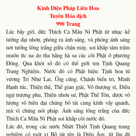
Kinh Diệu Pháp Liên Hoa
Tuyên Hóa dịch
990 Trang
Lúc bấy giờ, đức Thích Ca Mâu Ni Phật từ nhục kế
tướng đại nhơn, phóng ra ánh sáng, và phóng ánh sáng
nơi tướng lông trắng giữa chặn mày, soi khắp tám trăm
muôn ức na do tha hằng hà sa các cõi Phật ở phương
Ðông. Qua khỏi số đó có thế giới ten Tịnh Quang
Trang Nghiêm. Nước đó có Phật hiệu: Tịnh hoa tú
vương Trí Như Lai, Ứng cúng, Chánh biến tri, Minh
Hạnh túc, Thiện thệ, Thế gian giải, Vô thượng sĩ, Ðiều
ngự trượng phu, Thiên nhơn sư, Phật Thế Tôn, được vô
lượng vô biên đại chúng bồ tát cung kính vây quanh,
mà vì chúng nói pháp. Ánh sáng lông trắng của đức
Thích Ca Mâu Ni Phật soi khắp cõi nước đó.
Lúc đó, trong các nước Nhứt Thiết Tịnh Quang trang
nghiêm có một vị Bồ tát tên là Diệu Âm, từ lâu đã