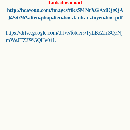
Link download
http://hoavouu.com/images/file/5MNrXGAx0QgQA
J4S/0262-dieu-phap-lien-hoa-kinh-ht-tuyen-hoa.pdf
https://drive.google.com/drive/folders/1yLBzZ1rSQoNj
mWeJTZ3WGQHg04L1