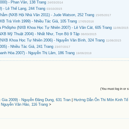
000) - Phan Văn, 138 Trang
24/03/2014
) - Lê Thế Lạng, 244 Trang
03/10/2015
hẳm (NXB Hội Nhà Văn 2011) - Jude Watson, 252 Trang
15/05/2017
B Trà Vinh 1999) - Nhiều Tác Giả, 105 Trang
17/05/2016
 Phốtpho (NXB Khoa Học Tự Nhiên 2007) - Lê Văn Cát, 605 Trang
11/06/2015
NXB Mỹ Thuật 2004) - Nhất Như, Trọn Bộ 9 Tập
06/03/2015
(NXB Khoa Học Tự Nhiên 2006) - Nguyễn Văn Bình, 324 Trang
11/06/2015
5) - Nhiều Tác Giả, 241 Trang
23/07/2017
anh Hóa 2007) - Nguyễn Thị Lâm, 186 Trang
19/06/2018
(You must log in or s
 Gia 2009) - Nguyễn Đăng Dung, 631 Tran
|
Hướng Dẫn Ôn Thi Môn Kinh Tế 
- Nguyễn Văn Hảo, 116 Trang
>