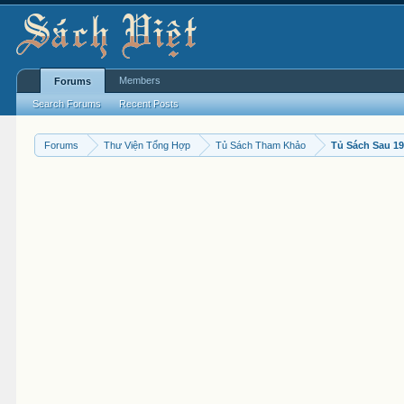
Members
Forums
Search Forums
Recent Posts
Forums
Thư Viện Tổng Hợp
Tủ Sách Tham Khảo
Tủ Sách Sau 1