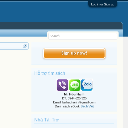
Log in or Sign up
Sign up now!
Hỗ trợ tìm sách
Mr. Hữu Hạnh
ĐT: 0944.625.325
Email: buihuuhanh@gmail.com
Danh sách eBook
Sách Việt
Nhà Tài Trợ