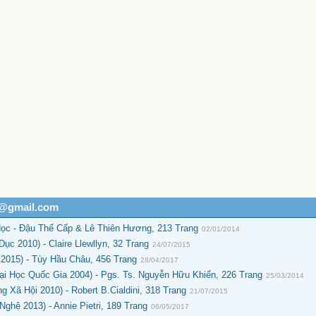
h@gmail.com
ọc - Đậu Thế Cấp & Lê Thiên Hương, 213 Trang
02/01/2014
c 2010) - Claire Llewllyn, 32 Trang
24/07/2015
2015) - Tùy Hầu Châu, 456 Trang
28/04/2017
ại Học Quốc Gia 2004) - Pgs. Ts. Nguyễn Hữu Khiển, 226 Trang
25/03/2014
Xã Hội 2010) - Robert B.Cialdini, 318 Trang
21/07/2015
ghệ 2013) - Annie Pietri, 189 Trang
06/05/2017