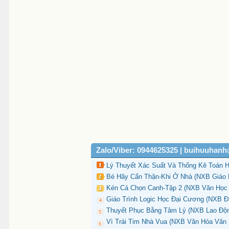
Zalo/Viber: 0944625325 | buihuuhan
Lý Thuyết Xác Suất Và Thống Kê Toán H
Bé Hãy Cẩn Thận-Khi Ở Nhà (NXB Giáo Dụ
Kén Cá Chọn Canh-Tập 2 (NXB Văn Học 
Giáo Trình Logic Học Đại Cương (NXB Đ
Thuyết Phục Bằng Tâm Lý (NXB Lao Động 
Vì Trái Tim Nhà Vua (NXB Văn Hóa Văn N