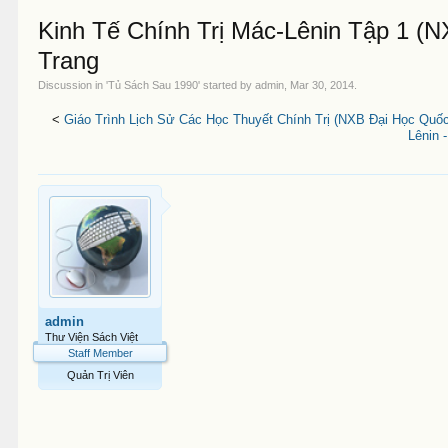
Kinh Tế Chính Trị Mác-Lênin Tập 1 (
Trang
Discussion in '
Tủ Sách Sau 1990
' started by
admin
,
Mar 30, 2014
.
<
Giáo Trình Lịch Sử Các Học Thuyết Chính Trị (NXB Đại Học Quốc
Lênin 
admin
Thư Viện Sách Việt
Staff Member
Quản Trị Viên