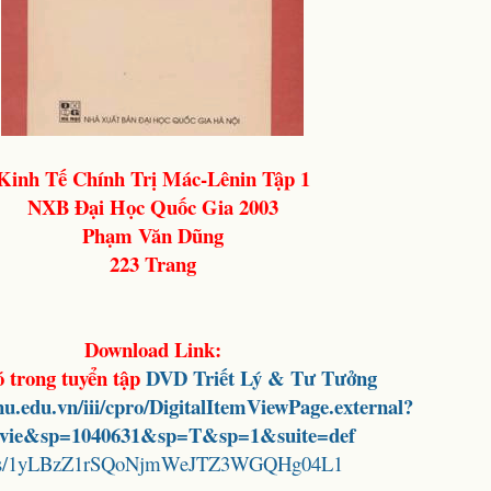
Kinh Tế Chính Trị Mác-Lênin Tập 1
NXB Đại Học Quốc Gia 2003
Phạm Văn Dũng
223 Trang
Download Link:
ó trong tuyển tập
DVD Triết Lý & Tư Tưởng
vnu.edu.vn/iii/cpro/DigitalItemViewPage.external?
=vie&sp=1040631&sp=T&sp=1&suite=def
folders/1yLBzZ1rSQoNjmWeJTZ3WGQHg04L1