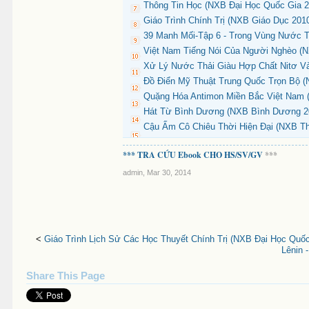
Thông Tin Học (NXB Đại Học Quốc Gia 2
Giáo Trình Chính Trị (NXB Giáo Dục 2010
39 Manh Mối-Tập 6 - Trong Vùng Nước T
Việt Nam Tiếng Nói Của Người Nghèo (NX
Xử Lý Nước Thải Giàu Hợp Chất Nitơ Và
Đồ Điển Mỹ Thuật Trung Quốc Trọn Bộ (
Quặng Hóa Antimon Miền Bắc Việt Nam 
Hát Từ Bình Dương (NXB Bình Dương 200
Cậu Ấm Cô Chiêu Thời Hiện Đại (NXB Th
*** TRA CỨU Ebook CHO HS/SV/GV
***
admin
,
Mar 30, 2014
<
Giáo Trình Lịch Sử Các Học Thuyết Chính Trị (NXB Đại Học Quốc
Lênin 
Share This Page