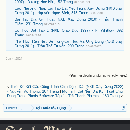
2007) - Dương Học Hải, 152 Trang
09/02/2023
Các Phương Pháp Cải Tạo Đất Yếu Trong Xây Dựng (NXB Xây
Dựng 2011) - Nguyễn Ngọc Bích, 313 Trang
06/05/2015
Bài Tập Địa Kỹ Thuật (NXB Xây Dựng 2010) - Trần Thanh
Giám, 231 Trang
07/05/2015
Cơ Học Đất Tập 1 (NXB Giáo Dục 1997) - R. Whitlow, 392
Trang
18/09/2014
Phá Hủy, Rạn Nứt Bê Tông-Cơ Học Và Ứng Dụng (NXB Xây
Dựng 2011) - Trần Thế Truyền, 200 Trang
30/08/2023
Jun 4, 2024
(You must log in or sign up to reply here.)
<
Thiết Kế Kết Cấu Công Trình Chịu Động Đất (NXB Xây Dựng 2022)
- Nguyễn Võ Thông, 167 Trang
|
Mô Hình Đất Nền Địa Kỹ Thuật Ứng
Dụng Trong Plaxis Software Tập 1 - Trà Thanh Phương, 180 Trang
>
Forums
...
Kỹ Thuật Xây Dựng