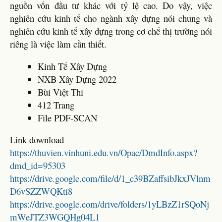
nguồn vốn đầu tư khác với tỷ lệ cao. Do vậy, việc
nghiên cứu kinh tế cho ngành xây dựng nói chung và
nghiên cứu kinh tế xây dựng trong cơ chế thị trường nói
riêng là việc làm cần thiết.
Kinh Tế Xây Dựng
NXB Xây Dựng 2022
Bùi Việt Thi
412 Trang
File PDF-SCAN
Link download
https://thuvien.vinhuni.edu.vn/Opac/DmdInfo.aspx?
dmd_id=95303
https://drive.google.com/file/d/1_c39BZaffsibJkxJVlnm
D6vSZZWQKti8
https://drive.google.com/drive/folders/1yLBzZ1rSQoNj
mWeJTZ3WGQHg04L1