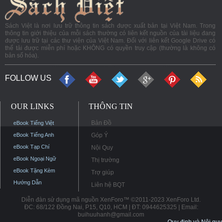
Sách Việt là nơi lưu trữ thông tin sách được xuất bản tại Việt Nam. Trong
thông tin giới thiệu của mỗi sách thường có liên kết nguồn của tài liệu đang
được lưu trữ tại các thư viện của Việt Nam. Đối với liên kết Google Drive có
thể tải được miễn phí hoặc KHÔNG có quyền truy cập (thường là không có
bản số hóa).
FOLLOW US
OUR LINKS
THÔNG TIN
Bản Đồ
eBook Tiếng Việt
eBook Tiếng Anh
Góp Ý
eBook Tạp Chí
Nội Quy
eBook Ngoại Ngữ
Thị trường
eBook Tặng Kèm
Trợ giúp
Hướng Dẫn
Liên hệ BQT
Diễn đàn sử dụng mã nguồn XenForo™ ©2011-2023 XenForo Ltd.
ĐC: 68/122 Đồng Nai, P15, Q10, HCM | ĐT: 0944625325 | Email:
buihuuhanh@gmail.com