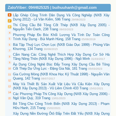
Zalo/Viber: 0944625325 | buihuuhanh@gmail.com
Lắp Ghép Công Trình Dân Dụng Và Công Nghiệp (NXB Xây
Dựng 2012) - Lê Văn Kiểm, 596 Trang
29/08/2023
Thi Công Cầu Bê Tông Cốt Thép (NXB Xây Dựng 2005) -
Nguyễn Tiến Oanh, 238 Trang
09/03/2023
Phương Pháp Đo Bóc Khối Lượng Và Tính Dự Toán Công
Trình Xây Dựng - Bùi Mạnh Hùng, 158 Trang
05/08/2019
Bài Tập Thuỷ Lực Chọn Lọc (NXB Giáo Dục 1999) - Phùng Văn
Khương, 134 Trang
30/08/2015
Cẩm Nang Các Công Nghệ Thích Hợp Xây Dựng Cơ Sở Hà
Tầng Nông Thôn (NXB Xây Dựng 1996) - Ngô Minh
31/03/2017
Áp Dụng Công Nghệ Đúc Đẩy Trong Xây Dựng Cầu Bê Tông
Cốt Thép Dự Ứng Lực - Đặng Gia Nải, 181 Trang
05/03/2023
Gia Cường Móng (NXB Khoa Học Kỹ Thuật 1998) - Nguyễn Văn
Quang, 142 Trang
08/07/2017
Máy Và Thiết Bị Sản Xuất Vật Liệu Và Cấu Kiện Xây Dựng
(NXB Xây Dựng 2013) - Vũ Liêm Chính 433 Trang
15/02/2021
Các Phương Pháp Thi Công Xây Dựng (NXB Xây Dựng 2006) -
Ngô Văn Quỳ, 319 Trang
13/01/2023
Bê Tông Cho Công Trình Biển (NXB Xây Dựng 2013) - Phạm
Hữu Hanh, 215 Trang
15/02/2021
Xây Dựng Nền Đường Ôtô Đắp Trên Đất Yếu (NXB Xây Dựng