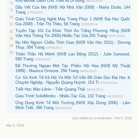
Kho eBook Dành Cho Thiết Bị Di Động
09/10/2014
Dấu Vết Của Mẹ (NXB Hội Nhà Văn 2008) - Marta Dzido, 144
Trang
27/03/2017
Giáo Trình Công Nghệ May Trang Phục 1 (NXB Đại Học Quốc
Gia 2008) - Trần Thị Thêu, 68 Trang
20/05/2014
Tuyển Tập 101 Ca Khúc Thời Áo Trắng Phượng Hồng (NXB
Văn Hóa Thông Tin 2005)-Nhiều Tác Giả,205 Trang
02/07/2015
Nụ Hôn Ngược Chiều Thời Gian (NXB Văn Học 2011) - Dương
Thụy, 304 Trang
16/09/2017
Thiên Thần Hộ Mệnh (NXB Lao Động 2012) - Julie Garwood,
580 Trang
10/05/2017
Để Thưởng Ngoạn Một Tác Phẩm Hội Họa (NXB Mỹ Thuật
1999) - Maurice Grosser, 256 Trang
09/02/2015
Cơ Sở Kinh Tế-Xã Hội Và Một Số Vấn Đề Giáo Dục Đại Học &
Chuyên Nghiệp - Nguyễn Quang Huỳnh, 153 Tr
27/03/2014
Triết Học Mác-Lênin - Trần Quang Thái
29/10/2013
Giáo Trình SolidWorks - Nhiều Tác Giả, 132 Trang
04/11/2013
Ứng Dụng Kinh Tế Môi Trường (NXB Xây Dựng 2006) - Lâm
Minh Triết, 396 Trang
09/12/2015
Last edited by a moderator:
Feb 9, 2019
Mar 6, 2015