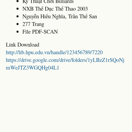
Kỹ Thuật Chơi Billiards
NXB Thể Dục Thể Thao 2003
Nguyễn Hiếu Nghĩa, Trần Thế San
277 Trang
File PDF-SCAN
Link Download
http://lib.hpu.edu.vn/handle/123456789/7220
https://drive.google.com/drive/folders/1yLBzZ1rSQoNj
mWeJTZ3WGQHg04L1