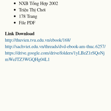
NXB Tổng Hợp 2002
Triệu Thị Chơi
178 Trang
File PDF
Link Download
http://thuvien.tvu.edu.vn/ebook/168/
http://sachviet.edu.vn/threads/dvd-ebook-am-thuc.6257/
https://drive.google.com/drive/folders/1yLBzZ1rSQoNj
mWeJTZ3WGQHg04L1