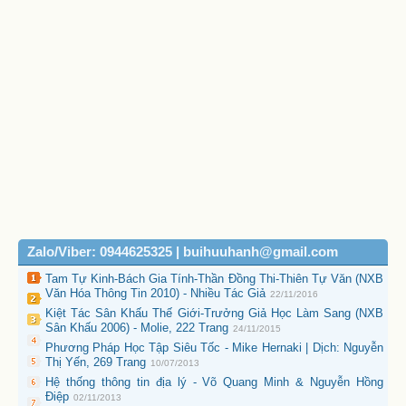
Zalo/Viber: 0944625325 | buihuuhanh@gmail.com
Tam Tự Kinh-Bách Gia Tính-Thần Đồng Thi-Thiên Tự Văn (NXB
Văn Hóa Thông Tin 2010) - Nhiều Tác Giả
22/11/2016
Kiệt Tác Sân Khấu Thế Giới-Trưởng Giả Học Làm Sang (NXB
Sân Khấu 2006) - Molie, 222 Trang
24/11/2015
Phương Pháp Học Tập Siêu Tốc - Mike Hernaki | Dịch: Nguyễn
Thị Yến, 269 Trang
10/07/2013
Hệ thống thông tin địa lý - Võ Quang Minh & Nguyễn Hồng
Điệp
02/11/2013