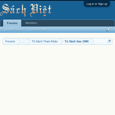
Log in or Sign up
Members
Forums
Search Forums
Recent Posts
Forums
...
Tủ Sách Tham Khảo
Tủ Sách Sau 1990