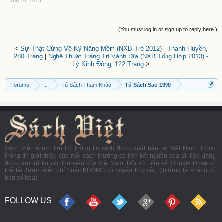
Jun 26, 2013
(You must log in or sign up to reply here.)
<
Sự Thật Cứng Về Kỹ Năng Mềm (NXB Trẻ 2012) - Thanh Huyền,
280 Trang
|
Nghệ Thuật Trang Trí Vành Đĩa (NXB Tổng Hợp 2013) -
Lý Kinh Đông, 122 Trang
>
Forums
...
Tủ Sách Tham Khảo
Tủ Sách Sau 1990
Sách Việt là nơi lưu trữ thông tin sách được xuất bản tại Việt Nam. Trong
thông tin giới thiệu của mỗi sách thường có liên kết nguồn của tài liệu đang
được lưu trữ tại các thư viện của Việt Nam. Đối với liên kết Google Drive có
thể tải được miễn phí hoặc KHÔNG có quyền truy cập (thường là không có
bản số hóa).
FOLLOW US