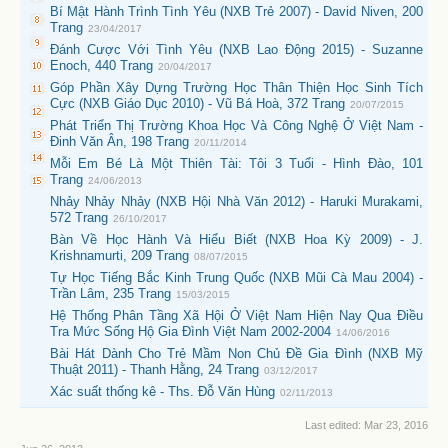
Bí Mật Hành Trình Tình Yêu (NXB Trẻ 2007) - David Niven, 200
Trang
23/04/2017
Đánh Cược Với Tình Yêu (NXB Lao Động 2015) - Suzanne
Enoch, 440 Trang
20/04/2017
Góp Phần Xây Dựng Trường Học Thân Thiện Học Sinh Tích
Cực (NXB Giáo Dục 2010) - Vũ Bá Hoà, 372 Trang
20/07/2015
Phát Triển Thị Trường Khoa Học Và Công Nghệ Ở Việt Nam -
Đinh Văn Ân, 198 Trang
20/11/2014
Mỗi Em Bé Là Một Thiên Tài: Tôi 3 Tuổi - Hình Đào, 101
Trang
24/06/2013
Nhảy Nhảy Nhảy (NXB Hội Nhà Văn 2012) - Haruki Murakami,
572 Trang
26/10/2017
Bàn Về Học Hành Và Hiểu Biết (NXB Hoa Kỳ 2009) - J.
Krishnamurti, 209 Trang
08/07/2015
Tự Học Tiếng Bắc Kinh Trung Quốc (NXB Mũi Cà Mau 2004) -
Trần Lâm, 235 Trang
15/03/2015
Hệ Thống Phân Tầng Xã Hội Ở Việt Nam Hiện Nay Qua Điều
Tra Mức Sống Hộ Gia Đình Việt Nam 2002-2004
14/06/2016
Bài Hát Dành Cho Trẻ Mầm Non Chủ Đề Gia Đình (NXB Mỹ
Thuật 2011) - Thanh Hằng, 24 Trang
03/12/2017
Xác suất thống kê - Ths. Đỗ Văn Hùng
02/11/2013
Last edited:
Mar 23, 2016