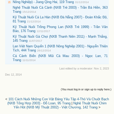
Nông Nghiệp) - Jiang Qing Hai, 119 Trang
31/12/2014
Nghệ Thuật Nuôi Cá Cảnh (NXB Trẻ 2003) - Trần Bá Hiền, 363
Trang
15/12/2014
Kỹ Thuật Nuôi Cá La Hán (NXB Đà Nẵng 2007) - Đoàn Khắc Độ,
81 Trang
21/12/2014
Kỹ Thuật Nuôi Trồng Phong Lan (NXB Trẻ 1999) - Trần Văn
Bảo, 176 Trang
12/11/2017
Kỹ Thuật Nuôi Gà Chọi (NXB Thanh Niên 2011) - Mạnh Thắng,
145 Trang
11/07/2017
Lan Việt Nam Quyển 1 (NXB Nông Nghiệp 2001) - Nguyễn Thiện
Tịch, 444 Trang
26/12/2014
Cá Cảnh Biển (NXB Mũi Cà Mau 2003) - Ngọc Lan, 71
Trang
11/11/2014
Last edited by a moderator:
Nov 2, 2023
Dec 12, 2014
(You must log in or sign up to reply here.)
<
101 Cách Nuôi Những Con Vật Đáng Yêu Tập 4-Thỏ Và Chuột Bạch
(NXB Tổng Hợp 2003) - Đỗ Loan, 95 Trang
|
Nghệ Thuật Nuôi Chim
Yến Hót (NXB Mỹ Thuật 2002) - Việt Chương, 142 Trang
>