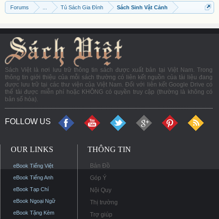
Forums
...
Tủ Sách Gia Đình
Sách Sinh Vật Cảnh
Sách Việt là nơi lưu trữ thông tin sách được xuất bản tại Việt Nam. Trong
thông tin giới thiệu của mỗi sách thường có liên kết nguồn của tài liệu đang
được lưu trữ tại các thư viện của Việt Nam. Đối với liên kết Google Drive có
thể tải được miễn phí hoặc KHÔNG có quyền truy cập (thường là không có
bản số hóa).
FOLLOW US
OUR LINKS
THÔNG TIN
Bản Đồ
eBook Tiếng Việt
eBook Tiếng Anh
Góp Ý
eBook Tạp Chí
Nội Quy
eBook Ngoại Ngữ
Thị trường
eBook Tặng Kèm
Trợ giúp