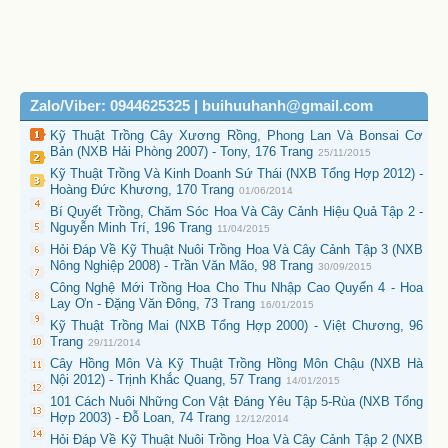
Zalo/Viber: 0944625325 | buihuuhanh@gmail.com
Kỹ Thuật Trồng Cây Xương Rồng, Phong Lan Và Bonsai Cơ
Bản (NXB Hải Phòng 2007) - Tony, 176 Trang
25/11/2015
Kỹ Thuật Trồng Và Kinh Doanh Sứ Thái (NXB Tổng Hợp 2012) -
Hoàng Đức Khương, 170 Trang
01/06/2014
Bí Quyết Trồng, Chăm Sóc Hoa Và Cây Cảnh Hiệu Quả Tập 2 -
Nguyễn Minh Trí, 196 Trang
11/04/2015
Hỏi Đáp Về Kỹ Thuật Nuôi Trồng Hoa Và Cây Cảnh Tập 3 (NXB
Nông Nghiệp 2008) - Trần Văn Mão, 98 Trang
30/09/2015
Công Nghệ Mới Trồng Hoa Cho Thu Nhập Cao Quyển 4 - Hoa
Lay Ơn - Đặng Văn Đông, 73 Trang
16/01/2015
Kỹ Thuật Trồng Mai (NXB Tổng Hợp 2000) - Việt Chương, 96
Trang
29/11/2014
Cây Hồng Môn Và Kỹ Thuật Trồng Hồng Môn Chậu (NXB Hà
Nội 2012) - Trịnh Khắc Quang, 57 Trang
14/01/2015
101 Cách Nuôi Những Con Vật Đáng Yêu Tập 5-Rùa (NXB Tổng
Hợp 2003) - Đỗ Loan, 74 Trang
12/12/2014
Hỏi Đáp Về Kỹ Thuật Nuôi Trồng Hoa Và Cây Cảnh Tập 2 (NXB