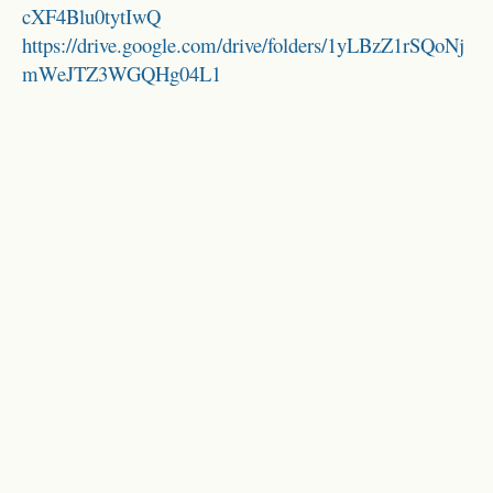
cXF4Blu0tytIwQ
https://drive.google.com/drive/folders/1yLBzZ1rSQoNj
mWeJTZ3WGQHg04L1