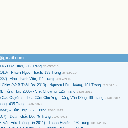
h@gmail.com
) - Đức Hiệp, 212 Trang
29/05/2019
010) - Phạm Ngọc Thạch, 133 Trang
26/12/2014
007) - Đào Thanh Vân, 111 Trang
23/07/2015
 Chim (NXB Thời Đại 2010) - Nguyễn Hữu Hoàng, 151 Trang
22/12/2014
XB Tổng Hợp 2006) - Việt Chương, 126 Trang
22/08/2015
 Cao Quyển 5 - Hoa Cẩm Chướng - Đặng Văn Đông, 86 Trang
21/01/2015
ang, 405 Trang
09/02/2022
998) - Trần Hợp, 751 Trang
15/06/2017
07) - Đoàn Khắc Độ, 75 Trang
30/03/2015
 Văn Hóa Thông Tin 2011) - Thanh Huyền, 296 Trang
13/01/2015