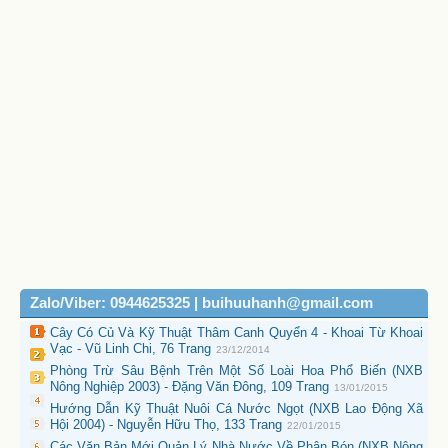
Zalo/Viber: 0944625325 | buihuuhanh@gmail.com
Cây Có Củ Và Kỹ Thuật Thâm Canh Quyển 4 - Khoai Từ Khoai
Vạc - Vũ Linh Chi, 76 Trang
23/12/2014
Phòng Trừ Sâu Bệnh Trên Một Số Loài Hoa Phổ Biến (NXB
Nông Nghiệp 2003) - Đặng Văn Đông, 109 Trang
13/01/2015
Hướng Dẫn Kỹ Thuật Nuôi Cá Nước Ngọt (NXB Lao Động Xã
Hội 2004) - Nguyễn Hữu Thọ, 133 Trang
22/01/2015
Các Văn Bản Mới Quản Lý Nhà Nước Về Phân Bón (NXB Nông