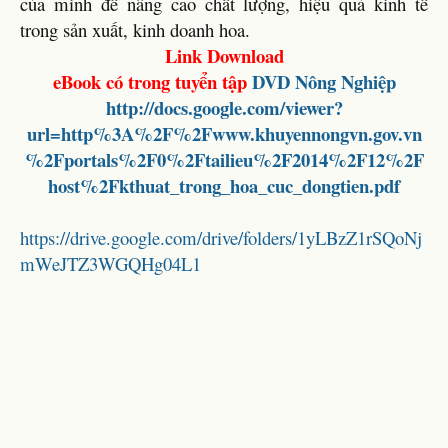
của mình để nâng cao chất lượng, hiệu quả kinh tế
trong sản xuất, kinh doanh hoa.
Link Download
eBook có trong tuyển tập
DVD
Nông Nghiệp
http://docs.google.com/viewer?
url=http%3A%2F%2Fwww.khuyennongvn.gov.vn
%2Fportals%2F0%2Ftailieu%2F2014%2F12%2F
host%2Fkthuat_trong_hoa_cuc_dongtien.pdf
https://drive.google.com/drive/folders/1yLBzZ1rSQoNj
mWeJTZ3WGQHg04L1