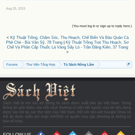
Aug 25, 2015
(You must log in or sign up to reply here.)
<
Kỹ Thuật Trồng, Chăm Sóc, Thu Hoạch, Chế Biến Và Bảo Quản Cà
Phê Chè - Bùi Văn Sỹ, 78 Trang
|
Kỹ Thuật Trồng Trọt Thu Hoạch, Sơ
Chế Và Phân Cấp Thuốc Lá Vàng Sấy Lò - Trần Đăng Kiên, 37 Trang
>
Forums
Thư Viện Tổng Hợp
Tủ Sách Nông Lâm
Sách Việt là nơi lưu trữ thông tin sách được xuất bản tại Việt Nam. Trong
thông tin giới thiệu của mỗi sách thường có liên kết nguồn của tài liệu đang
được lưu trữ tại các thư viện của Việt Nam. Đối với liên kết Google Drive có
thể tải được miễn phí hoặc KHÔNG có quyền truy cập (thường là không có
bản số hóa).
FOLLOW US