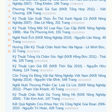
Nghiệp 2007) - Tống Khiêm, 195 Trang
27/08/2015
Phương Pháp Nuôi Gà Sao (NXB Tổng Hợp 2011) - Việt
Chương, 108 Trang
21/12/2014
Kỹ Thuật Sản Xuất Thức Ăn Thô Xanh Ngoài Cỏ (NXB Nông
Nghiệp 2007) - Đào Lệ Hằng, 201 Trang
22/03/2015
Kỹ Thuật Trồng Một Số Loại Rau Cao Cấp (NXB Nông Nghiệp
1999) - Mai Thị Phương Anh, 155 Trang
21/11/2014
Nghề Nuôi Ếch (NXB Nông Nghiệp 2010) - Nguyễn Lân Hùng, 49
Trang
20/12/2014
Hướng Dẫn Kỹ Thuật Chăn Nuôi Heo Nái Ngoại - Lê Minh Đức,
22 Trang
15/11/2014
Kỹ Thuật Trồng Và Chăm Sóc Ngô (NXB Hồng Đức 2011) - Thái
Hà, 105 Trang
15/01/2015
Kỹ Thuật Làm Giá Đỗ (NXB Thời Đại 2010) - Nguyễn Hữu
Hoàng, 124 Trang
16/11/2014
Côn Trùng Và Động Vật Hại Nông Nghiệp Việt Nam (NXB Nông
Nghiệp 2014) - Nguyễn Văn Đĩnh, 548 Trang
19/10/2015
Nghề Nuôi Thương Phẩm Các Loài Cá Lóc (NXB Nông Nghiệp
2012) - Phạm Văn Khánh, 43 Trang
18/12/2017
Kỹ Thuật Chăn Nuôi Gà Trong Nông Hộ (NXB Nông Nghiệp
2004) - Trần Kim Anh, 147 Trang
17/11/2014
Kết Quả Nghiên Cứu Khoa Học Và Công Nghệ Giai Đoạn 2006-
2010 - Nguyễn Trí Hoàn, 428 Trang
24/05/2016