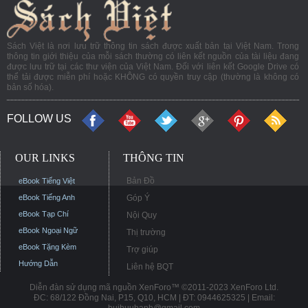
Sách Việt là nơi lưu trữ thông tin sách được xuất bản tại Việt Nam. Trong
thông tin giới thiệu của mỗi sách thường có liên kết nguồn của tài liệu đang
được lưu trữ tại các thư viện của Việt Nam. Đối với liên kết Google Drive có
thể tải được miễn phí hoặc KHÔNG có quyền truy cập (thường là không có
bản số hóa).
FOLLOW US
OUR LINKS
THÔNG TIN
Bản Đồ
eBook Tiếng Việt
eBook Tiếng Anh
Góp Ý
eBook Tạp Chí
Nội Quy
eBook Ngoại Ngữ
Thị trường
eBook Tặng Kèm
Trợ giúp
Hướng Dẫn
Liên hệ BQT
Diễn đàn sử dụng mã nguồn XenForo™ ©2011-2023 XenForo Ltd.
ĐC: 68/122 Đồng Nai, P15, Q10, HCM | ĐT: 0944625325 | Email: