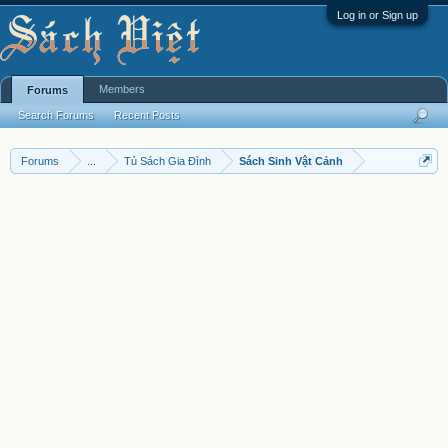
Log in or Sign up
Members
Forums
Search Forums
Recent Posts
Forums
...
Tủ Sách Gia Đình
Sách Sinh Vật Cảnh