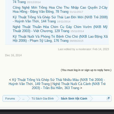
74 Trang
20/12/2014
Công Nghệ Mới Trồng Hoa Cho Thu Nhập Cao Quyển 2-Cây
Hoa Hồng - Đặng Văn Đông, 78 Trang
01/11/2017
Kỹ Thuật Trồng Và Ghép Sứ Thái Lan Đời Mới (NXB Trẻ 2008)
- Huỳnh Văn Thới, 144 Trang
16/11/2014
Nghệ Thuật Thuần Hóa Chim Cu Gáy Chim Vườn (NXB Mỹ
Thuật 2003) - Việt Chương, 129 Trang
15/11/2014
Kỹ Thuật Nuôi Và Phòng Trị Bệnh Cho Chó (NXB Lao Động Xã
Hội 2006) - Phạm Sỹ Lăng, 176 Trang
09/09/2015
Last edited by a moderator:
Feb 14, 2023
Dec 16, 2014
(You must log in or sign up to reply here.)
<
Kỹ Thuật Trồng Và Ghép Sứ Thái Nhiều Màu (NXB Trẻ 2004) -
Huỳnh Văn Thới, 149 Trang
|
Nghệ Thuật Nuôi Cá Cảnh (NXB Trẻ
2003) - Trần Bá Hiền, 363 Trang
>
Forums
...
Tủ Sách Gia Đình
Sách Sinh Vật Cảnh