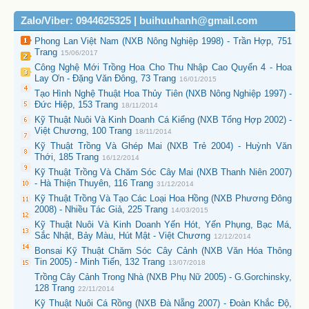
Zalo/Viber: 0944625325 | buihuuhanh@gmail.com
Phong Lan Việt Nam (NXB Nông Nghiệp 1998) - Trần Hợp, 751
Trang
15/06/2017
Công Nghệ Mới Trồng Hoa Cho Thu Nhập Cao Quyển 4 - Hoa
Lay Ơn - Đặng Văn Đông, 73 Trang
16/01/2015
Tạo Hình Nghệ Thuật Hoa Thủy Tiên (NXB Nông Nghiệp 1997) -
Đức Hiệp, 153 Trang
18/11/2014
Kỹ Thuật Nuôi Và Kinh Doanh Cá Kiểng (NXB Tổng Hợp 2002) -
Việt Chương, 100 Trang
18/11/2014
Kỹ Thuật Trồng Và Ghép Mai (NXB Trẻ 2004) - Huỳnh Văn
Thới, 185 Trang
16/12/2014
Kỹ Thuật Trồng Và Chăm Sóc Cây Mai (NXB Thanh Niên 2007)
- Hà Thiện Thuyên, 116 Trang
31/12/2014
Kỹ Thuật Trồng Và Tạo Các Loại Hoa Hồng (NXB Phương Đông
2008) - Nhiều Tác Giả, 225 Trang
14/03/2015
Kỹ Thuật Nuôi Và Kinh Doanh Yến Hót, Yến Phụng, Bạc Má,
Sắc Nhật, Bảy Màu, Hút Mật - Việt Chương
12/12/2014
Bonsai Kỹ Thuật Chăm Sóc Cây Cảnh (NXB Văn Hóa Thông
Tin 2005) - Minh Tiến, 132 Trang
13/07/2018
Trồng Cây Cảnh Trong Nhà (NXB Phụ Nữ 2005) - G.Gorchinsky,
128 Trang
22/11/2014
Kỹ Thuật Nuôi Cá Rồng (NXB Đà Nẵng 2007) - Đoàn Khắc Độ,