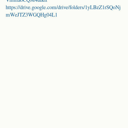
https://drive.google.com/drive/folders/1yLBzZ1rSQoNj
mWeJTZ3WGQHg04L1