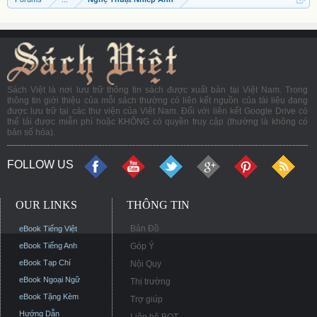
Sách Việt là nơi lưu trữ thông tin sách được xuất bản tại Việt Nam. Trong
thông tin giới thiệu của mỗi sách thường có liên kết nguồn của tài liệu đang
được lưu trữ tại các thư viện của Việt Nam. Đối với liên kết Google Drive có
thể tải được miễn phí hoặc KHÔNG có quyền truy cập (thường là không có
bản số hóa).
FOLLOW US
OUR LINKS
THÔNG TIN
Bản Đồ
eBook Tiếng Việt
eBook Tiếng Anh
Góp Ý
eBook Tạp Chí
Nội Quy
eBook Ngoại Ngữ
Thị trường
eBook Tặng Kèm
Trợ giúp
Hướng Dẫn