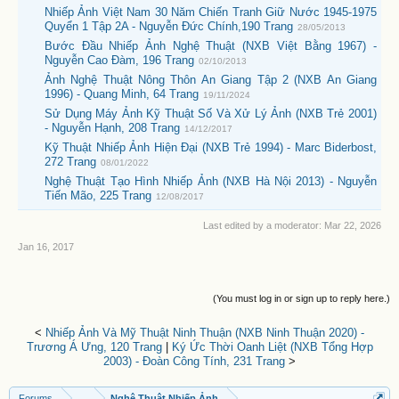
Nhiếp Ảnh Việt Nam 30 Năm Chiến Tranh Giữ Nước 1945-1975
Quyển 1 Tập 2A - Nguyễn Đức Chính,190 Trang
28/05/2013
Bước Đầu Nhiếp Ảnh Nghệ Thuật (NXB Việt Bằng 1967) -
Nguyễn Cao Đàm, 196 Trang
02/10/2013
Ảnh Nghệ Thuật Nông Thôn An Giang Tập 2 (NXB An Giang
1996) - Quang Minh, 64 Trang
19/11/2024
Sử Dụng Máy Ảnh Kỹ Thuật Số Và Xử Lý Ảnh (NXB Trẻ 2001)
- Nguyễn Hạnh, 208 Trang
14/12/2017
Kỹ Thuật Nhiếp Ảnh Hiện Đại (NXB Trẻ 1994) - Marc Biderbost,
272 Trang
08/01/2022
Nghệ Thuật Tạo Hình Nhiếp Ảnh (NXB Hà Nội 2013) - Nguyễn
Tiến Mão, 225 Trang
12/08/2017
Last edited by a moderator:
Mar 22, 2026
Jan 16, 2017
(You must log in or sign up to reply here.)
<
Nhiếp Ảnh Và Mỹ Thuật Ninh Thuận (NXB Ninh Thuận 2020) -
Trương Á Ưng, 120 Trang
|
Ký Ức Thời Oanh Liệt (NXB Tổng Hợp
2003) - Đoàn Công Tính, 231 Trang
>
Forums
...
Nghệ Thuật Nhiếp Ảnh