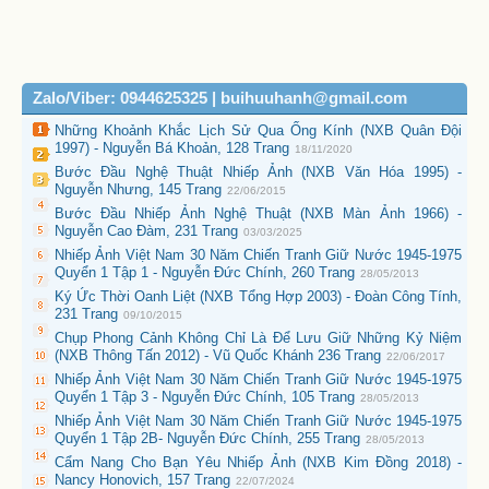
Zalo/Viber: 0944625325 | buihuuhanh@gmail.com
Những Khoảnh Khắc Lịch Sử Qua Ống Kính (NXB Quân Đội
1997) - Nguyễn Bá Khoản, 128 Trang
18/11/2020
Bước Đầu Nghệ Thuật Nhiếp Ảnh (NXB Văn Hóa 1995) -
Nguyễn Nhưng, 145 Trang
22/06/2015
Bước Đầu Nhiếp Ảnh Nghệ Thuật (NXB Màn Ảnh 1966) -
Nguyễn Cao Đàm, 231 Trang
03/03/2025
Nhiếp Ảnh Việt Nam 30 Năm Chiến Tranh Giữ Nước 1945-1975
Quyển 1 Tập 1 - Nguyễn Đức Chính, 260 Trang
28/05/2013
Ký Ức Thời Oanh Liệt (NXB Tổng Hợp 2003) - Đoàn Công Tính,
231 Trang
09/10/2015
Chụp Phong Cảnh Không Chỉ Là Để Lưu Giữ Những Kỷ Niệm
(NXB Thông Tấn 2012) - Vũ Quốc Khánh 236 Trang
22/06/2017
Nhiếp Ảnh Việt Nam 30 Năm Chiến Tranh Giữ Nước 1945-1975
Quyển 1 Tập 3 - Nguyễn Đức Chính, 105 Trang
28/05/2013
Nhiếp Ảnh Việt Nam 30 Năm Chiến Tranh Giữ Nước 1945-1975
Quyển 1 Tập 2B- Nguyễn Đức Chính, 255 Trang
28/05/2013
Cẩm Nang Cho Bạn Yêu Nhiếp Ảnh (NXB Kim Đồng 2018) -
Nancy Honovich, 157 Trang
22/07/2024