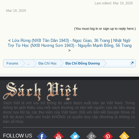
Last edited:
Mar 19, 2025
Mar 18, 2025
(You must log in or sign up to reply here.)
<
Lửa Rừng (NXB Tân Dân 1943) - Ngọc Giao, 36 Trang
|
Nhật Ngữ
Trợ Từ Học (NXB Hương Sơn 1943) - Nguyễn Mạnh Bổng, 56 Trang
>
Forums
...
Địa Chí Học
Địa Chí Đông Dương
Sách Việt là nơi lưu trữ thông tin sách được xuất bản tại Việt Nam. Trong
thông tin giới thiệu của mỗi sách thường có liên kết nguồn của tài liệu đang
được lưu trữ tại các thư viện của Việt Nam. Đối với liên kết Google Drive có
thể tải được miễn phí hoặc KHÔNG có quyền truy cập (thường là không có
bản số hóa).
FOLLOW US