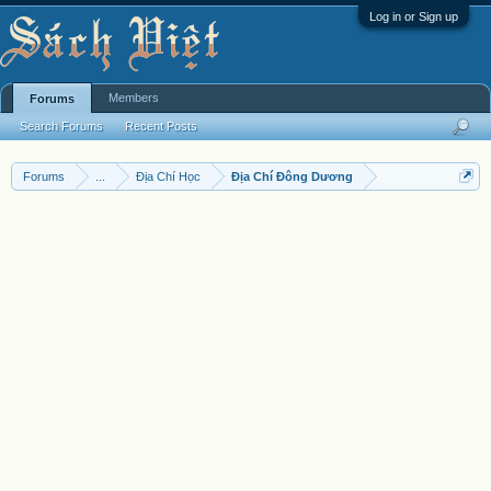
Log in or Sign up
Members
Forums
Search Forums
Recent Posts
Forums
...
Địa Chí Học
Địa Chí Đông Dương