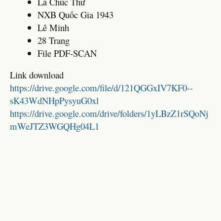
Lá Chúc Thư
NXB Quốc Gia 1943
Lê Minh
28 Trang
File PDF-SCAN
Link download
https://drive.google.com/file/d/121QGGxIV7KF0--
sK43WdNHpPysyuG0xl
https://drive.google.com/drive/folders/1yLBzZ1rSQoNj
mWeJTZ3WGQHg04L1