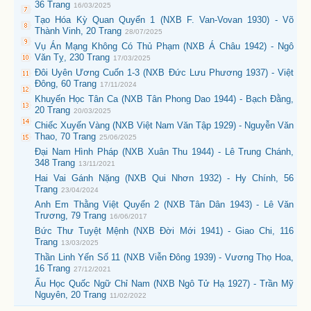
36 Trang
16/03/2025
Tạo Hóa Kỳ Quan Quyển 1 (NXB F. Van-Vovan 1930) - Võ
Thành Vinh, 20 Trang
28/07/2025
Vụ Án Mạng Không Có Thủ Phạm (NXB Á Châu 1942) - Ngô
Văn Tỵ, 230 Trang
17/03/2025
Đôi Uyên Ương Cuốn 1-3 (NXB Đức Lưu Phương 1937) - Việt
Đông, 60 Trang
17/11/2024
Khuyến Học Tân Ca (NXB Tân Phong Dao 1944) - Bạch Đằng,
20 Trang
20/03/2025
Chiếc Xuyến Vàng (NXB Việt Nam Văn Tập 1929) - Nguyễn Văn
Thao, 70 Trang
25/06/2025
Đại Nam Hình Pháp (NXB Xuân Thu 1944) - Lê Trung Chánh,
348 Trang
13/11/2021
Hai Vai Gánh Nặng (NXB Qui Nhơn 1932) - Hy Chính, 56
Trang
23/04/2024
Anh Em Thằng Việt Quyển 2 (NXB Tân Dân 1943) - Lê Văn
Trương, 79 Trang
16/06/2017
Bức Thư Tuyệt Mệnh (NXB Đời Mới 1941) - Giao Chi, 116
Trang
13/03/2025
Thần Linh Yến Số 11 (NXB Viễn Đông 1939) - Vương Thọ Hoa,
16 Trang
27/12/2021
Ấu Học Quốc Ngữ Chỉ Nam (NXB Ngô Tử Hạ 1927) - Trần Mỹ
Nguyên, 20 Trang
11/02/2022