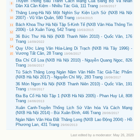
Truyền Thống Đấu Tranh Cách Mạng Của Đảng Bộ Và Nhân
Dân Xã Cần Kiệm - Nhiều Tác Giả, 111 Trang
24/06/2017
Thăng Long-Hà Nội Một Nghìn Sự Kiện Lịch Sử (NXB Hà Nội
2007) - Vũ Văn Quân, 580 Trang
19/04/2015
Bách Khoa Thư Hà Nội Tập 5-Kinh Tế (NXB Văn Hóa Thông Tin
2006) - Lê Xuân Tùng, 542 Trang
10/03/2015
36 Bức Thư Hà Nội (NXB Thanh Niên 2010) - Quốc Văn, 176
Trang
14/09/2022
Quy Ước Làng Văn Hóa-Làng Di Trạch (NXB Hà Tây 1996) -
Vương Tất Cân, 28 Trang
19/06/2017
Địa Chí Cổ Loa (NXB Hà Nội 2010) - Nguyễn Quang Ngọc, 826
Trang
26/06/2017
Tủ Sách Thăng Long Ngàn Năm Văn Hiến Tác Giả-Tác Phẩm
(NXB Hà Nội 2017) - Nguyễn Chí Mỳ, 283 Trang
18/09/2017
36 Món Ngon Hà Nội (NXB Thanh Niên 2010) - Quốc Văn, 191
Trang
17/08/2017
Địa Bạ Cổ Hà Nội Tập 1 (NXB Hà Nội 2005) - Phan Huy Lê, 808
Trang
24/06/2013
Xuân Canh-Truyền Thống Lịch Sử Văn hóa Và Cách Mạng
(NXB Hà Nội 2014) - Bùi Xuân Đính, 446 Trang
28/06/2017
Ngàn Năm Văn Hóa Đất Thăng Long (NXB Lao Động 2004) - Hồ
Phương Lan, 431 Trang
29/06/2013
Last edited by a moderator:
May 26, 2020