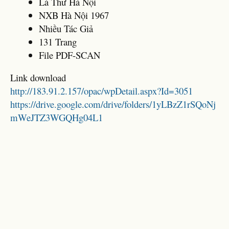
Lá Thư Hà Nội
NXB Hà Nội 1967
Nhiều Tác Giả
131 Trang
File PDF-SCAN
Link download
http://183.91.2.157/opac/wpDetail.aspx?Id=3051
https://drive.google.com/drive/folders/1yLBzZ1rSQoNj
mWeJTZ3WGQHg04L1