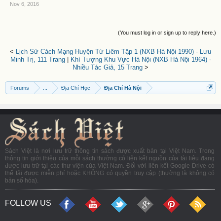
Nov 6, 2016
(You must log in or sign up to reply here.)
<
Lịch Sử Cách Mạng Huyện Từ Liêm Tập 1 (NXB Hà Nội 1990) - Lưu
Minh Trị, 111 Trang
|
Khí Tượng Khu Vực Hà Nội (NXB Hà Nội 1964) -
Nhiều Tác Giả, 15 Trang
>
Forums
...
Địa Chí Học
Địa Chí Hà Nội
Sách Việt là nơi lưu trữ thông tin sách được xuất bản tại Việt Nam. Trong
thông tin giới thiệu của mỗi sách thường có liên kết nguồn của tài liệu đang
được lưu trữ tại các thư viện của Việt Nam. Đối với liên kết Google Drive có
thể tải được miễn phí hoặc KHÔNG có quyền truy cập (thường là không có
bản số hóa).
FOLLOW US