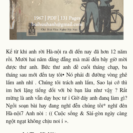
Kể từ khi anh rời Hà-nội ra đi đến nay đã hơn 12 năm
rồi. Mười hai năm đằng đẵng mà mãỉ đến bây giờ mời
được thư anh. Bức thư anh đề cuối tháng chạp, ba
tháng sau mới đến tay tôi• Nó phải đi đường vòng ghê
lắm anh nhĩ . Chúng tôi trách anh lắm, Sao lại cớ thì
im hơi lặng tiếng đối với bè bạn lâu như vậỵ ? Rất
mừng là anh vẫn dạy học tư ỉ Giờ đáy anh đanq làm gì?
Ngồi soạn bài hay đang nghĩ đễn chủng tồi* nghĩ đên
Hà-nội7 Anh nòi : (( Cuộc sống & Sàỉ-gòn ngày càng
ngột ngạt không chịu noi ỉ ».