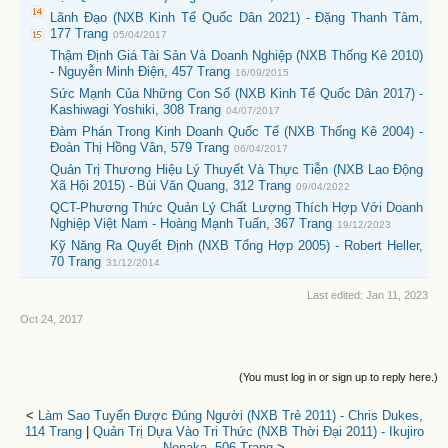
Lãnh Đạo (NXB Kinh Tế Quốc Dân 2021) - Đặng Thanh Tâm,
177 Trang
05/04/2017
Thậm Định Giá Tài Sản Và Doanh Nghiệp (NXB Thống Kê 2010)
- Nguyễn Minh Điện, 457 Trang
16/09/2015
Sức Mạnh Của Những Con Số (NXB Kinh Tế Quốc Dân 2017) -
Kashiwagi Yoshiki, 308 Trang
04/07/2017
Đàm Phán Trong Kinh Doanh Quốc Tế (NXB Thống Kê 2004) -
Đoàn Thị Hồng Vân, 579 Trang
06/04/2017
Quản Trị Thương Hiệu Lý Thuyết Và Thực Tiễn (NXB Lao Động
Xã Hội 2015) - Bùi Văn Quang, 312 Trang
09/04/2022
QCT-Phương Thức Quản Lý Chất Lượng Thích Hợp Với Doanh
Nghiệp Việt Nam - Hoàng Mạnh Tuấn, 367 Trang
19/12/2023
Kỹ Năng Ra Quyết Định (NXB Tổng Hợp 2005) - Robert Heller,
70 Trang
31/12/2014
Last edited:
Jan 11, 2023
Oct 24, 2017
(You must log in or sign up to reply here.)
<
Làm Sao Tuyển Được Đúng Người (NXB Trẻ 2011) - Chris Dukes,
114 Trang
|
Quản Trị Dựa Vào Tri Thức (NXB Thời Đại 2011) - Ikujiro
Nonaka, 506 Trang
>