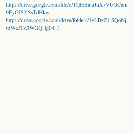
https://drive.google.com/file/d/10jHehuuJnX7VUGCam
9EyGJS2tSsTdHkw
https://drive.google.com/drive/folders/1yLBzZ1rSQoNj
mWeJTZ3WGQHg04L1