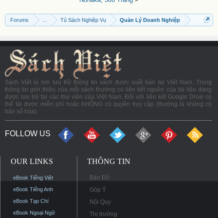
Forums
...
Tủ Sách Nghiệp Vụ
Quản Lý Doanh Nghiệp
Sách Việt là nơi lưu trữ thông tin sách được xuất bản tại Việt Nam. Trong
thông tin giới thiệu của mỗi sách thường có liên kết nguồn của tài liệu đang
được lưu trữ tại các thư viện của Việt Nam. Đối với liên kết Google Drive có
thể tải được miễn phí hoặc KHÔNG có quyền truy cập (thường là không có
bản số hóa).
FOLLOW US
OUR LINKS
THÔNG TIN
Bản Đồ
eBook Tiếng Việt
eBook Tiếng Anh
Góp Ý
eBook Tạp Chí
Nội Quy
eBook Ngoại Ngữ
Thị trường