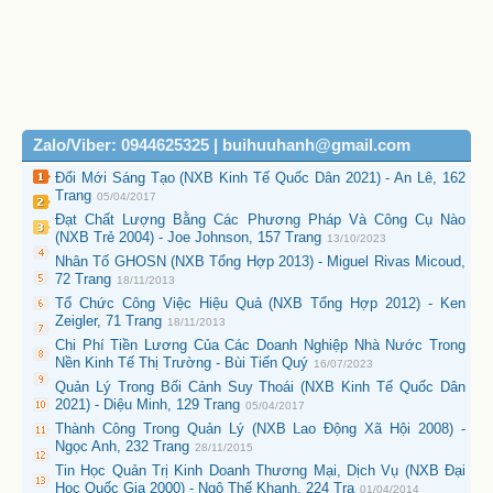
Zalo/Viber: 0944625325 | buihuuhanh@gmail.com
Đổi Mới Sáng Tạo (NXB Kinh Tế Quốc Dân 2021) - An Lê, 162
Trang
05/04/2017
Đạt Chất Lượng Bằng Các Phương Pháp Và Công Cụ Nào
(NXB Trẻ 2004) - Joe Johnson, 157 Trang
13/10/2023
Nhân Tố GHOSN (NXB Tổng Hợp 2013) - Miguel Rivas Micoud,
72 Trang
18/11/2013
Tổ Chức Công Việc Hiệu Quả (NXB Tổng Hợp 2012) - Ken
Zeigler, 71 Trang
18/11/2013
Chi Phí Tiền Lương Của Các Doanh Nghiệp Nhà Nước Trong
Nền Kinh Tế Thị Trường - Bùi Tiến Quý
16/07/2023
Quản Lý Trong Bối Cảnh Suy Thoái (NXB Kinh Tế Quốc Dân
2021) - Diệu Minh, 129 Trang
05/04/2017
Thành Công Trong Quản Lý (NXB Lao Động Xã Hội 2008) -
Ngọc Anh, 232 Trang
28/11/2015
Tin Học Quản Trị Kinh Doanh Thương Mại, Dịch Vụ (NXB Đại
Học Quốc Gia 2000) - Ngô Thế Khanh, 224 Tra
01/04/2014