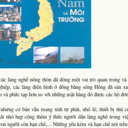
 các làng nghề nông thôn đã đóng một vai trò quan trọng và 
ghiệp, các làng điển hình ở đồng bằng sông Hồng đã sản xu
n và phức tạp hơn so với những mặt hàng đó được các hộ đơn
 nhưng cơ bản vẫn mang tính tự phát, nhỏ lẻ; thiết bị thủ c
uất nhỏ hẹp cộng thêm ý thức người dân làng nghề trong vi
 con người còn hạn chế,... Những yếu kém và hạn chế nói trên