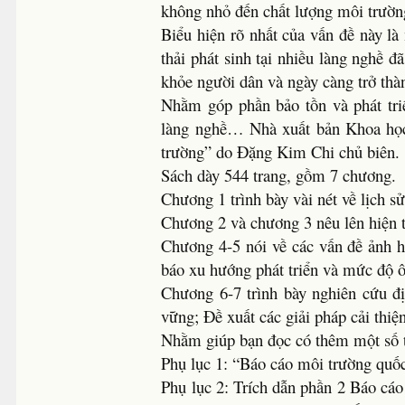
không nhỏ đến chất lượng môi trườn
Biểu hiện rõ nhất của vấn đề này là
thải phát sinh tại nhiều làng nghề 
khỏe người dân và ngày càng trở thà
Nhằm góp phần bảo tồn và phát tri
làng nghề… Nhà xuất bản Khoa học
trường” do Đặng Kim Chi chủ biên.
Sách dày 544 trang, gồm 7 chương.
Chương 1 trình bày vài nét về lịch s
Chương 2 và chương 3 nêu lên hiện t
Chương 4-5 nói về các vấn đề ảnh h
báo xu hướng phát triển và mức độ 
Chương 6-7 trình bày nghiên cứu đ
vững; Đề xuất các giải pháp cải thiệ
Nhằm giúp bạn đọc có thêm một số t
Phụ lục 1: “Báo cáo môi trường quố
Phụ lục 2: Trích dẫn phần 2 Báo cáo