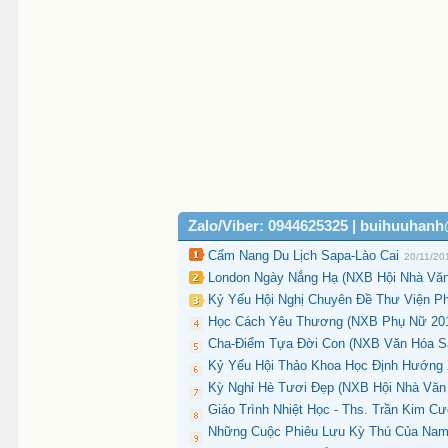
Zalo/Viber: 0944625325 | buihuuhan
Cẩm Nang Du Lịch Sapa-Lào Cai
20/11/20
London Ngày Nắng Hạ (NXB Hội Nhà Văn 2
Kỷ Yếu Hội Nghị Chuyên Đề Thư Viện P
Học Cách Yêu Thương (NXB Phụ Nữ 2011
Cha-Điểm Tựa Đời Con (NXB Văn Hóa Sài
Kỷ Yếu Hội Thảo Khoa Học Định Hướng 
Kỳ Nghỉ Hè Tươi Đẹp (NXB Hội Nhà Văn 
Giáo Trình Nhiệt Học - Ths. Trần Kim C
Những Cuộc Phiêu Lưu Kỳ Thú Của Nam