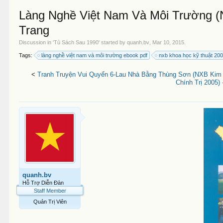
Làng Nghề Việt Nam Và Môi Trường (
Trang
Discussion in '
Tủ Sách Sau 1990
' started by
quanh.bv
,
Mar 10, 2015
.
Tags:
làng nghề việt nam và môi trường ebook pdf
nxb khoa học kỹ thuật 20
<
Tranh Truyện Vui Quyển 6-Lau Nhà Bằng Thùng Sơn (NXB Kim 
Chính Trị 2005)
quanh.bv
Hỗ Trợ Diễn Đàn
Staff Member
Quản Trị Viên