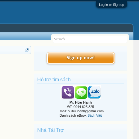
Log in or Sign up
Sign up now!
Hỗ trợ tìm sách
Mr. Hữu Hạnh
ĐT: 0944.625.325
Email: buihuuhanh@gmail.com
Danh sách eBook
Sách Việt
Nhà Tài Trợ