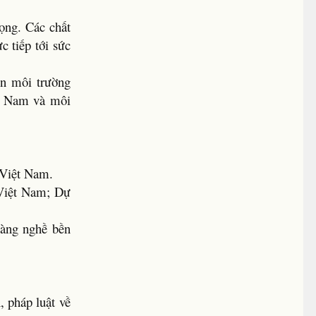
rọng. Các chất
c tiếp tới sức
ện môi trường
ệt Nam và môi
 Việt Nam.
 Việt Nam; Dự
làng nghề bền
, pháp luật về