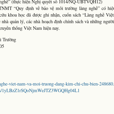
ng nghề” (thực hiện Nghị quyết số 1014/NQ-UBTVQH12)
TNMT “Quy định về bảo vệ môi trường làng nghề” có hiệu
 cứu khoa học đã được ghi nhận, cuốn sách “Làng nghề Vi
các nhà quản lý, các nhà hoạch định chính sách và những ngườ
 truyền thống Việt Nam hiện nay.
i Trường
05
g-nghe-viet-nam-va-moi-truong-dang-kim-chi-chu-bien-248680
folders/1yLBzZ1rSQoNjmWeJTZ3WGQHg04L1