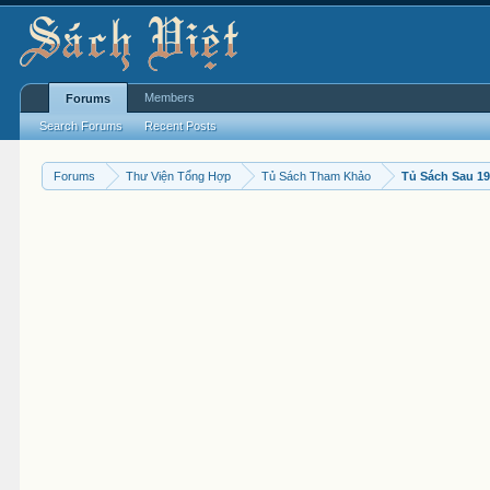
Members
Forums
Search Forums
Recent Posts
Forums
Thư Viện Tổng Hợp
Tủ Sách Tham Khảo
Tủ Sách Sau 1