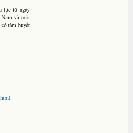
 lực từ ngày
ệt Nam và môi
i có tâm huyết
.html