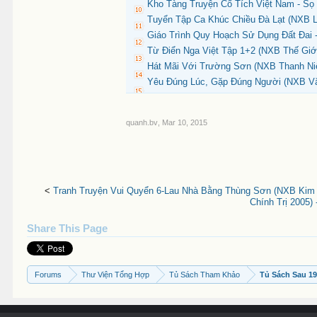
Kho Tàng Truyện Cổ Tích Việt Nam - Sọ
Tuyển Tập Ca Khúc Chiều Đà Lạt (NXB L
Giáo Trình Quy Hoạch Sử Dụng Đất Đai -
Từ Điển Nga Việt Tập 1+2 (NXB Thế Giới 
Hát Mãi Với Trường Sơn (NXB Thanh Niê
Yêu Đúng Lúc, Gặp Đúng Người (NXB Vă
quanh.bv
,
Mar 10, 2015
<
Tranh Truyện Vui Quyển 6-Lau Nhà Bằng Thùng Sơn (NXB Kim 
Chính Trị 2005)
Share This Page
Forums
Thư Viện Tổng Hợp
Tủ Sách Tham Khảo
Tủ Sách Sau 1