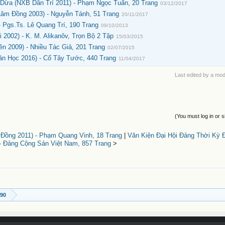
 Dừa (NXB Dân Trí 2011) - Phạm Ngọc Tuấn, 20 Trang
03/12/2017
âm Đồng 2003) - Nguyễn Tánh, 51 Trang
20/11/2017
 Pgs.Ts. Lê Quang Trí, 190 Trang
09/10/2013
2002) - K. M. Alikanôv, Trọn Bộ 2 Tập
15/03/2015
n 2009) - Nhiều Tác Giả, 201 Trang
02/07/2015
n Học 2016) - Cố Tây Tước, 440 Trang
11/04/2017
Last edited by a mo
(You must log in or s
Đồng 2011) - Phạm Quang Vinh, 18 Trang
|
Văn Kiện Đại Hội Đảng Thời Kỳ 
 - Đảng Cộng Sản Việt Nam, 857 Trang
>
990