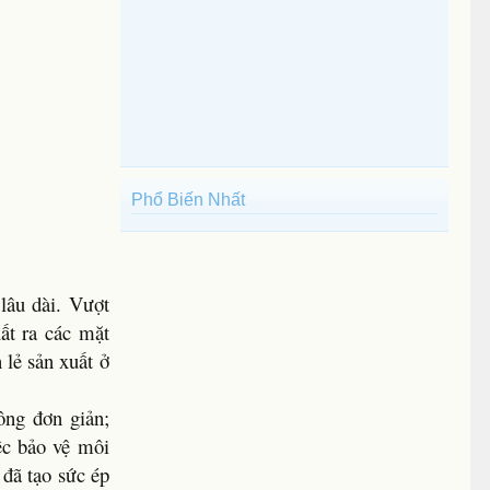
Phổ Biến Nhất
lâu dài. Vượt
ất ra các mặt
 lẻ sản xuất ở
ông đơn giản;
ệc bảo vệ môi
 đã tạo sức ép