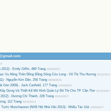
h@gmail.com
13
012) - Emily Giffin, 480 Trang
25/04/2017
hục Vụ Nông Thôn Đồng Bằng Sông Cửu Long - Võ Thị Thu Hương
02/12/2017
) - Nguyễn Kim Dân, 256 Trang
08/04/2015
 Gòn 2009) - Jack Canfield, 177 Trang
12/04/2015
Xây Dựng Và Thiết Kế Mô Hình Quản Lý Đô Thị Cho TP. Cần Thơ
02/12/2017
2012) - Dương Chí Thành, 228 Trang
26/10/2017
ương, 112 Trang
02/11/2013
 Tước Munchausen (NXB Hội Nhà Văn 2013) - Nhiều Tác Giả
12/05/2017