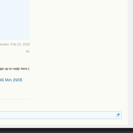
derator:
Feb 23, 2018
#1
ign up to reply here.)
Đổi Mới (NXB