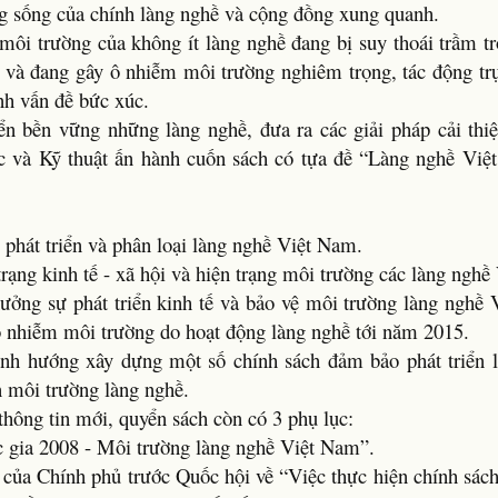
g sống của chính làng nghề và cộng đồng xung quanh.
 môi trường của không ít làng nghề đang bị suy thoái trầm t
đã và đang gây ô nhiễm môi trường nghiêm trọng, tác động trự
nh vấn đề bức xúc.
ển bền vững những làng nghề, đưa ra các giải pháp cải thi
 và Kỹ thuật ấn hành cuốn sách có tựa đề “Làng nghề Vi
ử phát triển và phân loại làng nghề Việt Nam.
rạng kinh tế - xã hội và hiện trạng môi trường các làng nghề
ưởng sự phát triển kinh tế và bảo vệ môi trường làng nghề
ô nhiễm môi trường do hoạt động làng nghề tới năm 2015.
ịnh hướng xây dựng một số chính sách đảm bảo phát triển 
n môi trường làng nghề.
hông tin mới, quyển sách còn có 3 phụ lục:
c gia 2008 - Môi trường làng nghề Việt Nam”.
 của Chính phủ trước Quốc hội về “Việc thực hiện chính sách