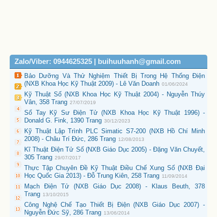
Zalo/Viber: 0944625325 | buihuuhanh@gmail.com
Bảo Dưỡng Và Thử Nghiệm Thiết Bị Trong Hệ Thống Điện
(NXB Khoa Học Kỹ Thuật 2009) - Lê Văn Doanh
01/06/2024
Kỹ Thuật Số (NXB Khoa Học Kỹ Thuật 2004) - Nguyễn Thúy
Vân, 358 Trang
27/07/2019
Sổ Tay Kỹ Sư Điện Tử (NXB Khoa Học Kỹ Thuật 1996) -
Donald G. Fink, 1390 Trang
30/12/2023
Kỹ Thuật Lập Trình PLC Simatic S7-200 (NXB Hồ Chí Minh
2008) - Châu Trí Đức, 286 Trang
12/08/2013
Kĩ Thuật Điện Tử Số (NXB Giáo Dục 2005) - Đặng Văn Chuyết,
305 Trang
29/07/2017
Thực Tập Chuyên Đề Kỹ Thuật Điều Chế Xung Số (NXB Đại
Học Quốc Gia 2013) - Đỗ Trung Kiên, 258 Trang
11/09/2014
Mạch Điện Tử (NXB Giáo Dục 2008) - Klaus Beuth, 378
Trang
13/10/2015
Công Nghệ Chế Tạo Thiết Bị Điện (NXB Giáo Dục 2007) -
Nguyễn Đức Sỹ, 286 Trang
13/06/2014