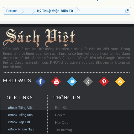
Forums
...
Kỹ Thuật Điện-Điện Tử
Sách Việt là nơi lưu trữ thông tin sách được xuất bản tại Việt Nam. Trong
thông tin giới thiệu của mỗi sách thường có liên kết nguồn của tài liệu đang
được lưu trữ tại các thư viện của Việt Nam. Đối với liên kết Google Drive có
thể tải được miễn phí hoặc KHÔNG có quyền truy cập (thường là không có
bản số hóa).
FOLLOW US
OUR LINKS
THÔNG TIN
Bản Đồ
eBook Tiếng Việt
eBook Tiếng Anh
Góp Ý
eBook Tạp Chí
Nội Quy
eBook Ngoại Ngữ
Thị trường