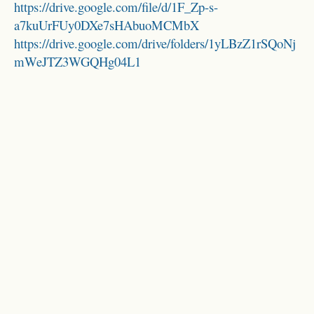
https://drive.google.com/file/d/1F_Zp-s-
a7kuUrFUy0DXe7sHAbuoMCMbX
https://drive.google.com/drive/folders/1yLBzZ1rSQoNj
mWeJTZ3WGQHg04L1