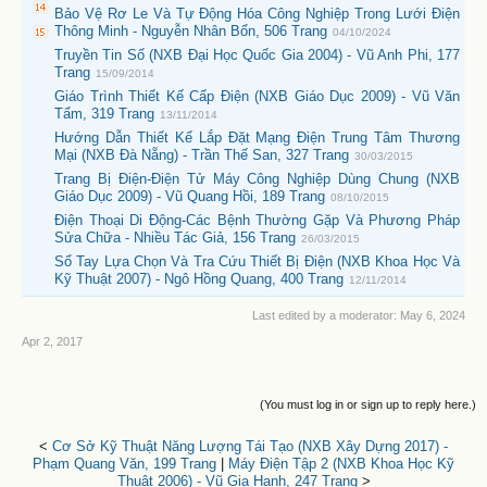
Bảo Vệ Rơ Le Và Tự Động Hóa Công Nghiệp Trong Lưới Điện
Thông Minh - Nguyễn Nhân Bổn, 506 Trang
04/10/2024
Truyền Tin Số (NXB Đại Học Quốc Gia 2004) - Vũ Anh Phi, 177
Trang
15/09/2014
Giáo Trình Thiết Kế Cấp Điện (NXB Giáo Dục 2009) - Vũ Văn
Tẩm, 319 Trang
13/11/2014
Hướng Dẫn Thiết Kế Lắp Đặt Mạng Điện Trung Tâm Thương
Mại (NXB Đà Nẵng) - Trần Thế San, 327 Trang
30/03/2015
Trang Bị Điện-Điện Tử Máy Công Nghiệp Dùng Chung (NXB
Giáo Dục 2009) - Vũ Quang Hồi, 189 Trang
08/10/2015
Điện Thoại Di Động-Các Bệnh Thường Gặp Và Phương Pháp
Sửa Chữa - Nhiều Tác Giả, 156 Trang
26/03/2015
Sổ Tay Lựa Chọn Và Tra Cứu Thiết Bị Điện (NXB Khoa Học Và
Kỹ Thuật 2007) - Ngô Hồng Quang, 400 Trang
12/11/2014
Last edited by a moderator:
May 6, 2024
Apr 2, 2017
(You must log in or sign up to reply here.)
<
Cơ Sở Kỹ Thuật Năng Lượng Tái Tạo (NXB Xây Dựng 2017) -
Phạm Quang Văn, 199 Trang
|
Máy Điện Tập 2 (NXB Khoa Học Kỹ
Thuật 2006) - Vũ Gia Hanh, 247 Trang
>