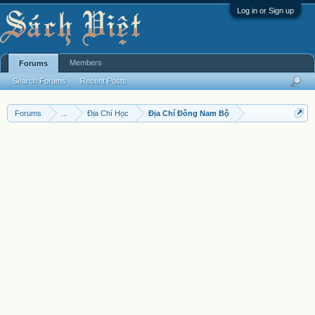
Log in or Sign up
Members
Forums
Search Forums
Recent Posts
Forums
...
Địa Chí Học
Địa Chí Đông Nam Bộ