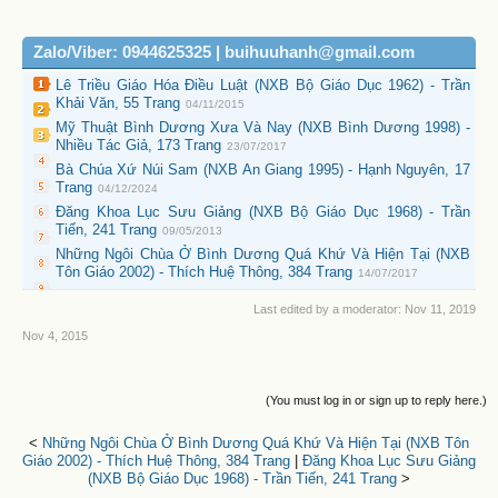
Zalo/Viber: 0944625325 | buihuuhanh@gmail.com
Lê Triều Giáo Hóa Điều Luật (NXB Bộ Giáo Dục 1962) - Trần
Khải Văn, 55 Trang
04/11/2015
Mỹ Thuật Bình Dương Xưa Và Nay (NXB Bình Dương 1998) -
Nhiều Tác Giả, 173 Trang
23/07/2017
Bà Chúa Xứ Núi Sam (NXB An Giang 1995) - Hạnh Nguyên, 17
Trang
04/12/2024
Đăng Khoa Lục Sưu Giảng (NXB Bộ Giáo Dục 1968) - Trần
Tiến, 241 Trang
09/05/2013
Những Ngôi Chùa Ở Bình Dương Quá Khứ Và Hiện Tại (NXB
Tôn Giáo 2002) - Thích Huệ Thông, 384 Trang
14/07/2017
Last edited by a moderator:
Nov 11, 2019
Nov 4, 2015
(You must log in or sign up to reply here.)
<
Những Ngôi Chùa Ở Bình Dương Quá Khứ Và Hiện Tại (NXB Tôn
Giáo 2002) - Thích Huệ Thông, 384 Trang
|
Đăng Khoa Lục Sưu Giảng
(NXB Bộ Giáo Dục 1968) - Trần Tiến, 241 Trang
>