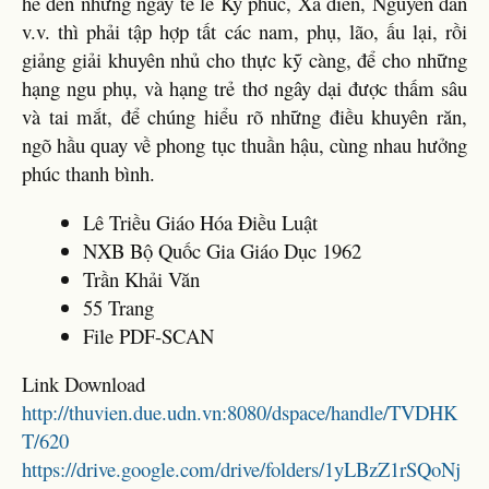
hễ đến nhưng ngày tế lê Kỳ phúc, Xã điền, Nguyên đán
v.v. thì phải tập hợp tất các nam, phụ, lão, ấu lại, rồi
giảng giải khuyên nhủ cho thực kỹ càng, để cho những
hạng ngu phụ, và hạng trẻ thơ ngây dại được thấm sâu
và tai mắt, để chúng hiểu rõ những điều khuyên răn,
ngõ hầu quay về phong tục thuần hậu, cùng nhau hưởng
phúc thanh bình.
Lê Triều Giáo Hóa Điều Luật
NXB Bộ Quốc Gia Giáo Dục 1962
Trần Khải Văn
55 Trang
File PDF-SCAN
Link Download
http://thuvien.due.udn.vn:8080/dspace/handle/TVDHK
T/620
https://drive.google.com/drive/folders/1yLBzZ1rSQoNj