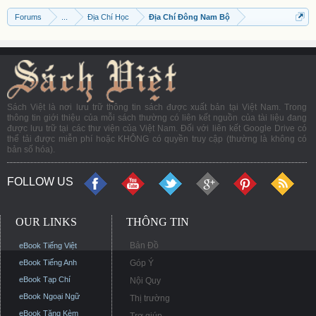
Forums
...
Địa Chí Học
Địa Chí Đông Nam Bộ
Sách Việt là nơi lưu trữ thông tin sách được xuất bản tại Việt Nam. Trong
thông tin giới thiệu của mỗi sách thường có liên kết nguồn của tài liệu đang
được lưu trữ tại các thư viện của Việt Nam. Đối với liên kết Google Drive có
thể tải được miễn phí hoặc KHÔNG có quyền truy cập (thường là không có
bản số hóa).
FOLLOW US
OUR LINKS
THÔNG TIN
Bản Đồ
eBook Tiếng Việt
eBook Tiếng Anh
Góp Ý
eBook Tạp Chí
Nội Quy
eBook Ngoại Ngữ
Thị trường
eBook Tặng Kèm