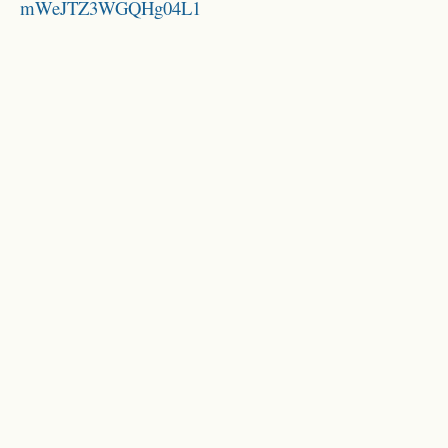
mWeJTZ3WGQHg04L1