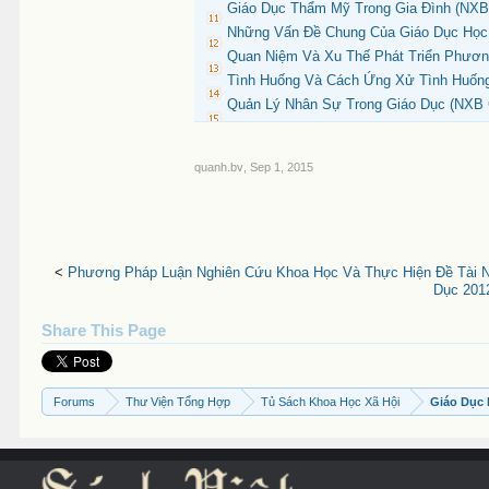
Giáo Dục Thẩm Mỹ Trong Gia Đình (NXB 
Những Vấn Đề Chung Của Giáo Dục Học 
Quan Niệm Và Xu Thế Phát Triển Phươn
Tình Huống Và Cách Ứng Xử Tình Huống
Quản Lý Nhân Sự Trong Giáo Dục (NXB G
quanh.bv
,
Sep 1, 2015
<
Phương Pháp Luận Nghiên Cứu Khoa Học Và Thực Hiện Đề Tài 
Dục 201
Share This Page
Forums
Thư Viện Tổng Hợp
Tủ Sách Khoa Học Xã Hội
Giáo Dục