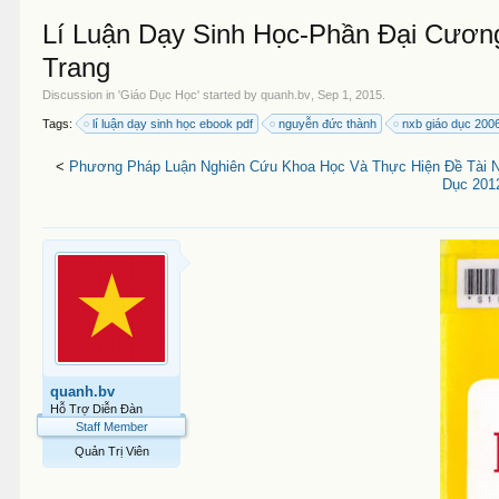
Lí Luận Dạy Sinh Học-Phần Đại Cươn
Trang
Discussion in '
Giáo Dục Học
' started by
quanh.bv
,
Sep 1, 2015
.
Tags:
lí luận dạy sinh học ebook pdf
nguyễn đức thành
nxb giáo dục 200
<
Phương Pháp Luận Nghiên Cứu Khoa Học Và Thực Hiện Đề Tài 
Dục 201
quanh.bv
Hỗ Trợ Diễn Đàn
Staff Member
Quản Trị Viên