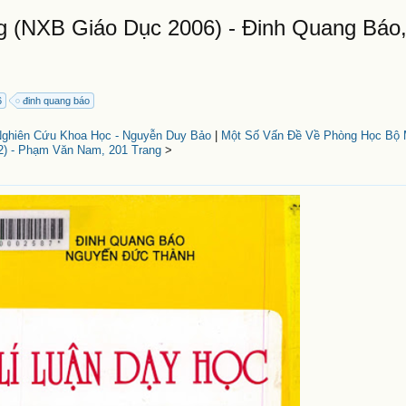
g (NXB Giáo Dục 2006) - Đinh Quang Báo
6
đinh quang báo
Nghiên Cứu Khoa Học - Nguyễn Duy Bảo
|
Một Số Vấn Đề Về Phòng Học Bộ 
2) - Phạm Văn Nam, 201 Trang
>