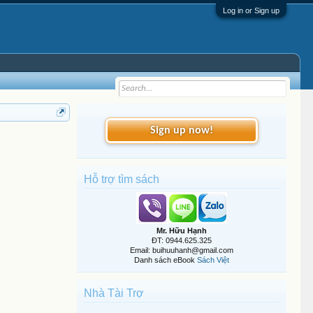
Log in or Sign up
Sign up now!
Hỗ trợ tìm sách
Mr. Hữu Hạnh
ĐT: 0944.625.325
Email: buihuuhanh@gmail.com
Danh sách eBook
Sách Việt
Nhà Tài Trợ