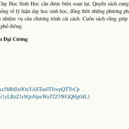
 Dạy Học Sinh Học cần được biên soạn lại. Quyển sách cung
hống về lý luận dạy học sinh học, đồng thời những phương ph
ốt nhiệm vụ của chương trình cải cách. Cuốn sách cũng giúp
 phổ thông.
n Đại Cương
1NWAx5hRtIlx0OaYASTas0TJiwpQTTvCp
folders/1yLBzZ1rSQoNjmWeJTZ3WGQHg04L1