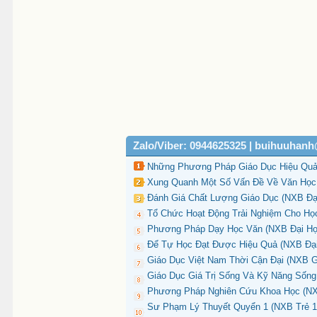
Zalo/Viber: 0944625325 | buihuuhan
Những Phương Pháp Giáo Dục Hiệu Quả 
Xung Quanh Một Số Vấn Đề Về Văn Học 
Đánh Giá Chất Lượng Giáo Dục (NXB Đại
Tổ Chức Hoạt Động Trải Nghiệm Cho Họ
Phương Pháp Dạy Học Văn (NXB Đại Học
Để Tự Học Đạt Được Hiệu Quả (NXB Đại
Giáo Dục Việt Nam Thời Cận Đại (NXB G
Giáo Dục Giá Trị Sống Và Kỹ Năng Sống
Phương Pháp Nghiên Cứu Khoa Học (NXB
Sư Phạm Lý Thuyết Quyển 1 (NXB Trẻ 19