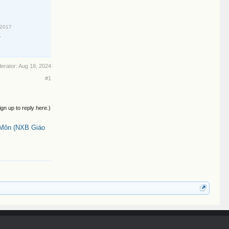
/2017
7
derator:
Aug 18, 2024
#1
ign up to reply here.)
Môn (NXB Giáo