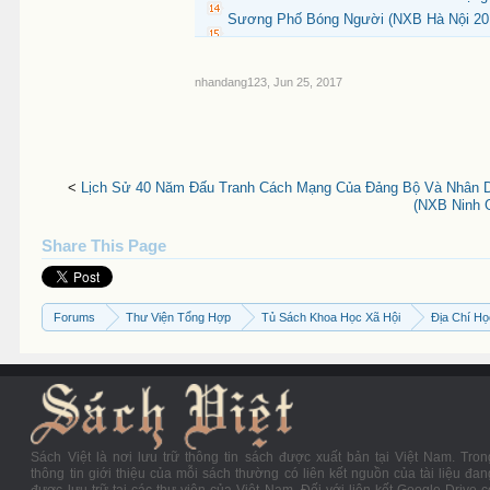
Sương Phố Bóng Người (NXB Hà Nội 2019
nhandang123
,
Jun 25, 2017
<
Lịch Sử 40 Năm Đấu Tranh Cách Mạng Của Đảng Bộ Và Nhân D
(NXB Ninh G
Share This Page
Forums
Thư Viện Tổng Hợp
Tủ Sách Khoa Học Xã Hội
Địa Chí H
Sách Việt là nơi lưu trữ thông tin sách được xuất bản tại Việt Nam. Tron
thông tin giới thiệu của mỗi sách thường có liên kết nguồn của tài liệu đan