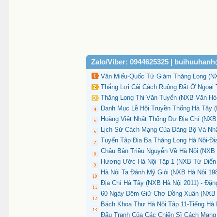
Zalo/Viber: 0944625325 | buihuuhan
Văn Miếu-Quốc Tử Giám Thăng Long (NXB
Thắng Lợi Cải Cách Ruộng Đất Ở Ngoại T
Thăng Long Thi Văn Tuyển (NXB Văn Hóa
Danh Mục Lễ Hội Truyền Thống Hà Tây (
Hoàng Việt Nhất Thống Dư Địa Chí (NXB
Lịch Sử Cách Mạng Của Đảng Bộ Và Nhâ
Tuyển Tập Địa Bạ Thăng Long Hà Nội-Đị
Châu Bản Triều Nguyễn Về Hà Nội (NXB H
Hương Ước Hà Nội Tập 1 (NXB Từ Điển 
Hà Nội Ta Đánh Mỹ Giỏi (NXB Hà Nội 198
Địa Chí Hà Tây (NXB Hà Nội 2011) - Đặn
60 Ngày Đêm Giữ Chợ Đồng Xuân (NXB H
Bách Khoa Thư Hà Nội Tập 11-Tiếng Hà 
Đấu Tranh Của Các Chiến Sĩ Cách Mạng 