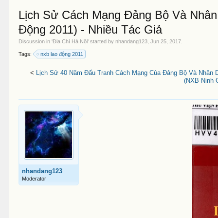
Lịch Sử Cách Mạng Đảng Bộ Và Nhâ
Động 2011) - Nhiều Tác Giả
Discussion in '
Địa Chí Hà Nội
' started by
nhandang123
,
Jun 25, 2017
.
Tags:
nxb lao động 2011
<
Lịch Sử 40 Năm Đấu Tranh Cách Mạng Của Đảng Bộ Và Nhân D
(NXB Ninh G
nhandang123
Moderator