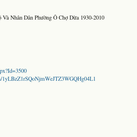
ộ Và Nhân Dân Phường Ô Chợ Dừa 1930-2010
aspx?Id=3500
folders/1yLBzZ1rSQoNjmWeJTZ3WGQHg04L1