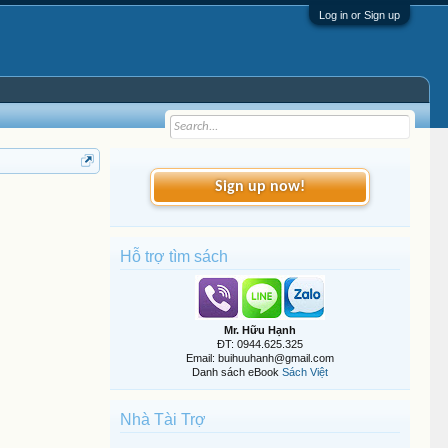
Log in or Sign up
Sign up now!
Hỗ trợ tìm sách
Mr. Hữu Hạnh
ĐT: 0944.625.325
Email: buihuuhanh@gmail.com
Danh sách eBook
Sách Việt
Nhà Tài Trợ