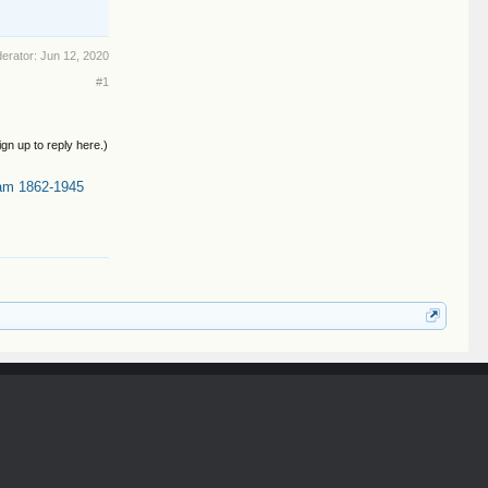
derator:
Jun 12, 2020
#1
ign up to reply here.)
am 1862-1945