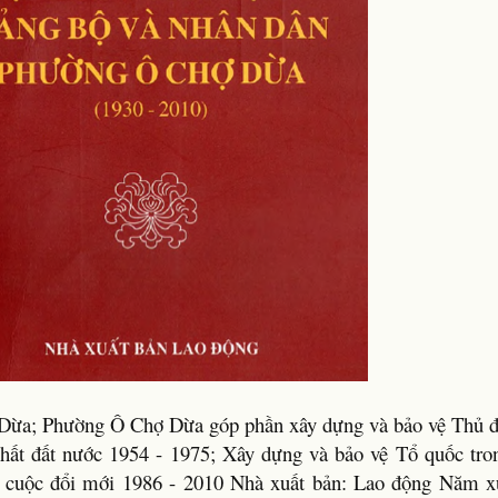
ợ Dừa; Phường Ô Chợ Dừa góp phần xây dựng và bảo vệ Thủ 
hất đất nước 1954 - 1975; Xây dựng và bảo vệ Tổ quốc tron
g cuộc đổi mới 1986 - 2010 Nhà xuất bản: Lao động Năm x