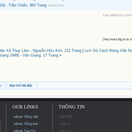
) - Trần Chiến, 360 Trang
04/08/2022
Last edited by a mo
(You must log in or s
ân Xã Thụy Lâm - Nguyễn Hữu Kim, 211 Trang
|
Lịch Sử Cách Mạng Việt N
iang 1948) - Văn Giang, 17 Trang
>
ọc
Địa Chí Hà Nội
OUR LINKS
THÔNG TIN
Bản Đồ
eBook Tiếng Việt
g
eBook Tiếng Anh
Góp Ý
g
eBook Tạp Chí
Nội Quy