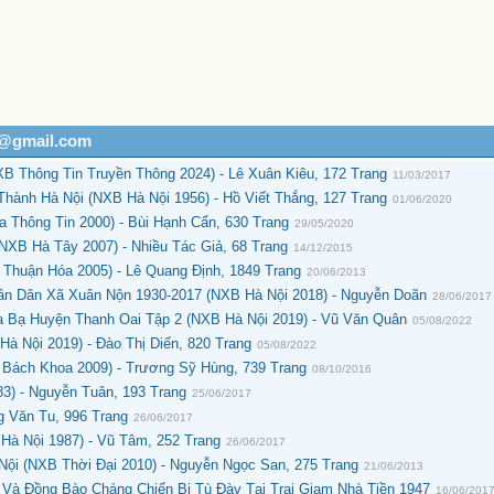
h@gmail.com
 Thông Tin Truyền Thông 2024) - Lê Xuân Kiêu, 172 Trang
11/03/2017
hành Hà Nội (NXB Hà Nội 1956) - Hồ Viết Thắng, 127 Trang
01/06/2020
 Thông Tin 2000) - Bùi Hạnh Cẩn, 630 Trang
29/05/2020
NXB Hà Tây 2007) - Nhiều Tác Giả, 68 Trang
14/12/2015
 Thuận Hóa 2005) - Lê Quang Định, 1849 Trang
20/06/2013
n Dân Xã Xuân Nộn 1930-2017 (NXB Hà Nội 2018) - Nguyễn Doãn
28/06/2017
a Bạ Huyện Thanh Oai Tập 2 (NXB Hà Nội 2019) - Vũ Văn Quân
05/08/2022
à Nội 2019) - Đào Thị Diến, 820 Trang
05/08/2022
Bách Khoa 2009) - Trương Sỹ Hùng, 739 Trang
08/10/2016
3) - Nguyễn Tuân, 193 Trang
25/06/2017
g Văn Tu, 996 Trang
26/06/2017
à Nội 1987) - Vũ Tâm, 252 Trang
26/06/2017
Nội (NXB Thời Đại 2010) - Nguyễn Ngọc San, 275 Trang
21/06/2013
Và Đồng Bào Cháng Chiến Bị Tù Đày Tại Trại Giam Nhà Tiền 1947
16/06/201