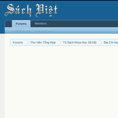
Members
Forums
Search Forums
Recent Posts
Forums
Thư Viện Tổng Hợp
Tủ Sách Khoa Học Xã Hội
Địa Chí H