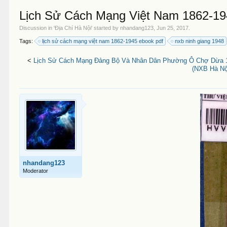
Lịch Sử Cách Mạng Việt Nam 1862-194
Discussion in '
Địa Chí Hà Nội
' started by
nhandang123
,
Jun 25, 2017
.
Tags:
lịch sử cách mạng việt nam 1862-1945 ebook pdf
nxb ninh giang 1948
<
Lịch Sử Cách Mạng Đảng Bộ Và Nhân Dân Phường Ô Chợ Dừa 19
(NXB Hà Nội
nhandang123
Moderator