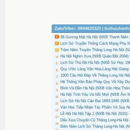
Zalo/Viber: 0944625325 | buihuuhan
36 Gương Mặt Hà Nội (NXB Thanh Niên 2
Lịch Sử Truyền Thống Cách Mạng Phụ Nữ
Trăm Năm Truyện Thăng Long Hà Nội (NX
Hà Nội Nghìn Xưa (NXB Quân Đội 2004) 
Lịch Sử Thủ Đô Hà Nội (NXB Sử Học 1960
Quy Ước Làng Văn Hóa-Làng Hát Giang (
1000 Câu Hỏi Đáp Về Thăng Long Hà Nội
Hệ Thống Văn Bản Pháp Quy Về Xây Dựn
Đình Và Đền Hà Nội (NXB Văn Hóa Thông
Hà Nội Tình Yêu Và Nỗi Nhớ (NXB Âm N
Lịch Sử Hà Nội Cận Đại 1883-1945 (NXB
Văn Học Tiếp Nhận Tác Phẩm Và Suy Ngh
Lễ Hội Hà Nội Tập 2 (NXB Hà Nội 2010) 
Dấu Xưa Chuyện Cũ Thăng Long-Hà Nội (
Biên Niên Lịch Sử Thăng Long-Hà Nội (