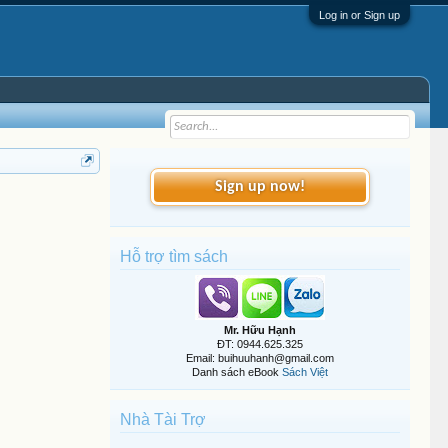
Log in or Sign up
Sign up now!
Hỗ trợ tìm sách
Mr. Hữu Hạnh
ĐT: 0944.625.325
Email: buihuuhanh@gmail.com
Danh sách eBook
Sách Việt
Nhà Tài Trợ