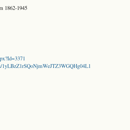
am 1862-1945
aspx?Id=3371
folders/1yLBzZ1rSQoNjmWeJTZ3WGQHg04L1