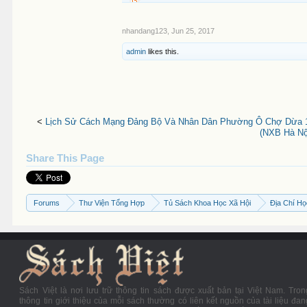
nhandang123
,
Jun 25, 2017
admin
likes this.
<
Lịch Sử Cách Mạng Đảng Bộ Và Nhân Dân Phường Ô Chợ Dừa 19
(NXB Hà Nội
Share This Page
Forums
Thư Viện Tổng Hợp
Tủ Sách Khoa Học Xã Hội
Địa Chí H
Sách Việt là nơi lưu trữ thông tin sách được xuất bản tại Việt Nam. Tron
thông tin giới thiệu của mỗi sách thường có liên kết nguồn của tài liệu đan