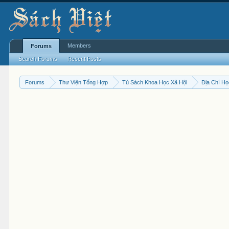
Members
Forums
Search Forums
Recent Posts
Forums
Thư Viện Tổng Hợp
Tủ Sách Khoa Học Xã Hội
Địa Chí H