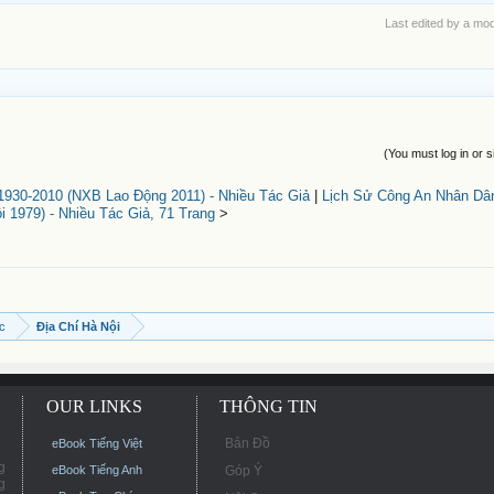
Last edited by a mo
(You must log in or s
30-2010 (NXB Lao Động 2011) - Nhiều Tác Giả
|
Lịch Sử Công An Nhân Dân
 1979) - Nhiều Tác Giả, 71 Trang
>
ọc
Địa Chí Hà Nội
OUR LINKS
THÔNG TIN
Bản Đồ
eBook Tiếng Việt
g
eBook Tiếng Anh
Góp Ý
g