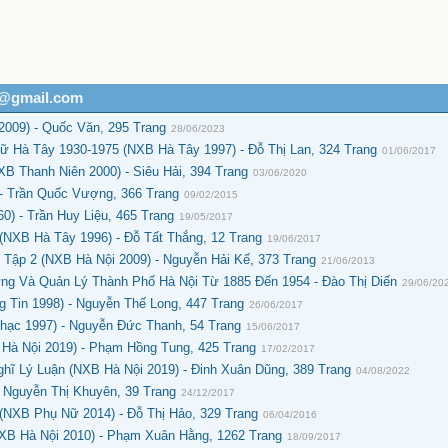
h@gmail.com
009) - Quốc Văn, 295 Trang
28/06/2023
 Hà Tây 1930-1975 (NXB Hà Tây 1997) - Đỗ Thị Lan, 324 Trang
01/06/2017
B Thanh Niên 2000) - Siêu Hải, 394 Trang
03/06/2020
- Trần Quốc Vượng, 366 Trang
09/02/2015
) - Trần Huy Liệu, 465 Trang
19/05/2017
NXB Hà Tây 1996) - Đỗ Tất Thắng, 12 Trang
19/06/2017
 Tập 2 (NXB Hà Nội 2009) - Nguyễn Hải Kế, 373 Trang
21/06/2013
g Và Quản Lý Thành Phố Hà Nội Từ 1885 Đến 1954 - Đào Thị Diến
29/06/20
 Tin 1998) - Nguyễn Thế Long, 447 Trang
26/06/2017
hạc 1997) - Nguyễn Đức Thanh, 54 Trang
15/06/2017
 Hà Nội 2019) - Phạm Hồng Tung, 425 Trang
17/02/2017
ĩ Lý Luận (NXB Hà Nội 2019) - Đinh Xuân Dũng, 389 Trang
04/08/2022
- Nguyễn Thị Khuyên, 39 Trang
24/12/2017
NXB Phụ Nữ 2014) - Đỗ Thị Hảo, 329 Trang
06/04/2016
NXB Hà Nội 2010) - Phạm Xuân Hằng, 1262 Trang
18/09/2017