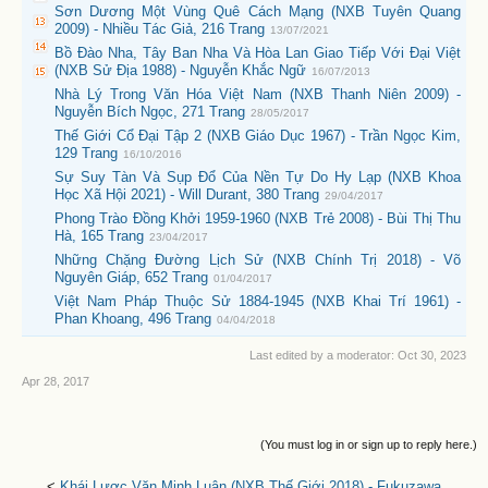
Sơn Dương Một Vùng Quê Cách Mạng (NXB Tuyên Quang
2009) - Nhiều Tác Giả, 216 Trang
13/07/2021
Bồ Đào Nha, Tây Ban Nha Và Hòa Lan Giao Tiếp Với Đại Việt
(NXB Sử Địa 1988) - Nguyễn Khắc Ngữ
16/07/2013
Nhà Lý Trong Văn Hóa Việt Nam (NXB Thanh Niên 2009) -
Nguyễn Bích Ngọc, 271 Trang
28/05/2017
Thế Giới Cổ Đại Tập 2 (NXB Giáo Dục 1967) - Trần Ngọc Kim,
129 Trang
16/10/2016
Sự Suy Tàn Và Sụp Đổ Của Nền Tự Do Hy Lạp (NXB Khoa
Học Xã Hội 2021) - Will Durant, 380 Trang
29/04/2017
Phong Trào Đồng Khởi 1959-1960 (NXB Trẻ 2008) - Bùi Thị Thu
Hà, 165 Trang
23/04/2017
Những Chặng Đường Lịch Sử (NXB Chính Trị 2018) - Võ
Nguyên Giáp, 652 Trang
01/04/2017
Việt Nam Pháp Thuộc Sử 1884-1945 (NXB Khai Trí 1961) -
Phan Khoang, 496 Trang
04/04/2018
Last edited by a moderator:
Oct 30, 2023
Apr 28, 2017
(You must log in or sign up to reply here.)
<
Khái Lược Văn Minh Luận (NXB Thế Giới 2018) - Fukuzawa