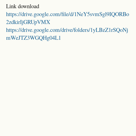
Link download
https://drive.google.com/file/d/1NeY5svmSgl9IQORBo
2zdkirIjGRUpVMX
https://drive.google.com/drive/folders/1yLBzZ1rSQoNj
mWeJTZ3WGQHg04L1