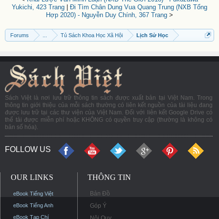
Yukichi, 423 Trang
|
Đi Tìm Chân Dung Vua Quang Trung (NXB Tổng
Hợp 2020) - Nguyễn Duy Chính, 367 Trang
>
Forums
...
Tủ Sách Khoa Học Xã Hội
Lịch Sử Học
Sách Việt là nơi lưu trữ thông tin sách được xuất bản tại Việt Nam. Trong
thông tin giới thiệu của mỗi sách thường có liên kết nguồn của tài liệu đang
được lưu trữ tại các thư viện của Việt Nam. Đối với liên kết Google Drive có
thể tải được miễn phí hoặc KHÔNG có quyền truy cập (thường là không có
bản số hóa).
FOLLOW US
OUR LINKS
THÔNG TIN
Bản Đồ
eBook Tiếng Việt
eBook Tiếng Anh
Góp Ý
eBook Tạp Chí
Nội Quy