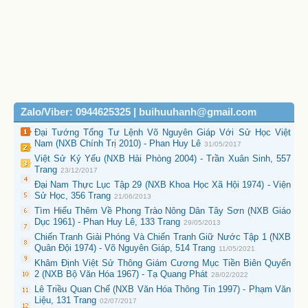
Zalo/Viber: 0944625325 | buihuuhanh@gmail.com
Đại Tướng Tổng Tư Lệnh Võ Nguyên Giáp Với Sử Học Việt
Nam (NXB Chính Trị 2010) - Phan Huy Lê
31/05/2017
Việt Sử Kỷ Yếu (NXB Hải Phòng 2004) - Trần Xuân Sinh, 557
Trang
23/12/2017
Đại Nam Thực Lục Tập 29 (NXB Khoa Học Xã Hội 1974) - Viện
Sử Học, 356 Trang
21/06/2013
Tìm Hiểu Thêm Về Phong Trào Nông Dân Tây Sơn (NXB Giáo
Dục 1961) - Phan Huy Lê, 133 Trang
29/05/2013
Chiến Tranh Giải Phóng Và Chiến Tranh Giữ Nước Tập 1 (NXB
Quân Đội 1974) - Võ Nguyên Giáp, 514 Trang
11/05/2021
Khâm Định Việt Sử Thông Giám Cương Mục Tiền Biên Quyển
2 (NXB Bộ Văn Hóa 1967) - Tạ Quang Phát
28/02/2022
Lê Triều Quan Chế (NXB Văn Hóa Thông Tin 1997) - Phạm Văn
Liệu, 131 Trang
02/07/2017