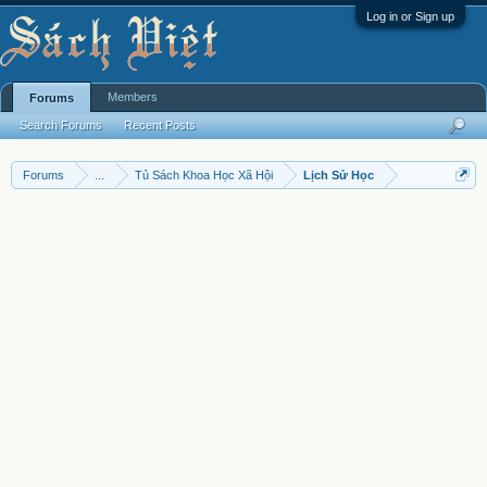
Log in or Sign up
Members
Forums
Search Forums
Recent Posts
Forums
...
Tủ Sách Khoa Học Xã Hội
Lịch Sử Học