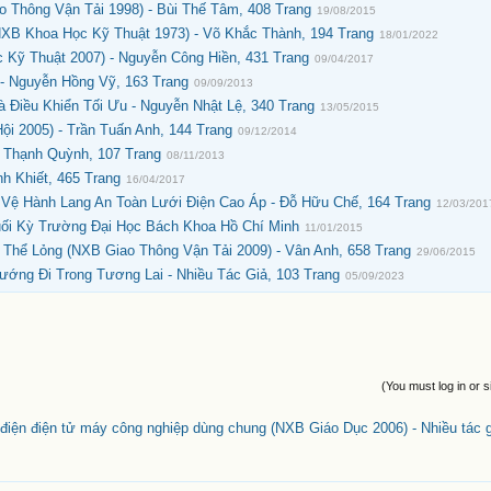
Thông Vận Tải 1998) - Bùi Thế Tâm, 408 Trang
19/08/2015
XB Khoa Học Kỹ Thuật 1973) - Võ Khắc Thành, 194 Trang
18/01/2022
Kỹ Thuật 2007) - Nguyễn Công Hiền, 431 Trang
09/04/2017
 - Nguyễn Hồng Vỹ, 163 Trang
09/09/2013
 Điều Khiển Tối Ưu - Nguyễn Nhật Lệ, 340 Trang
13/05/2015
i 2005) - Trần Tuấn Anh, 144 Trang
09/12/2014
h Thạnh Quỳnh, 107 Trang
08/11/2013
h Khiết, 465 Trang
16/04/2017
 Vệ Hành Lang An Toàn Lưới Điện Cao Áp - Đỗ Hữu Chế, 164 Trang
12/03/201
uối Kỳ Trường Đại Học Bách Khoa Hồ Chí Minh
11/01/2015
hể Lỏng (NXB Giao Thông Vận Tải 2009) - Vân Anh, 658 Trang
29/06/2015
ướng Đi Trong Tương Lai - Nhiều Tác Giả, 103 Trang
05/09/2023
(You must log in or s
 điện điện tử máy công nghiệp dùng chung (NXB Giáo Dục 2006) - Nhiều tác g