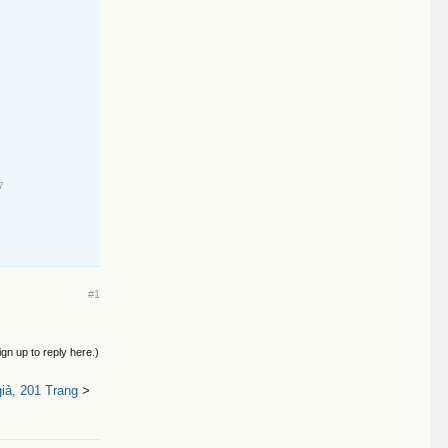
7
#1
ign up to reply here.)
iả, 201 Trang
>