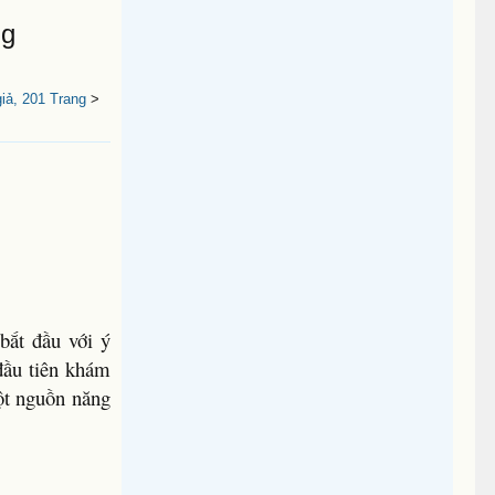
ng
iả, 201 Trang
>
bắt đầu với ý
đầu tiên khám
ột nguồn năng