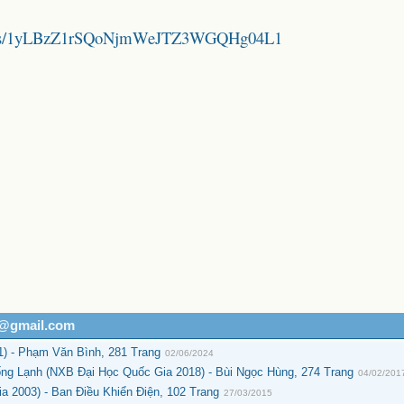
folders/1yLBzZ1rSQoNjmWeJTZ3WGQHg04L1
h@gmail.com
) - Phạm Văn Bình, 281 Trang
02/06/2024
g Lạnh (NXB Đại Học Quốc Gia 2018) - Bùi Ngọc Hùng, 274 Trang
04/02/201
a 2003) - Ban Điều Khiển Điện, 102 Trang
27/03/2015