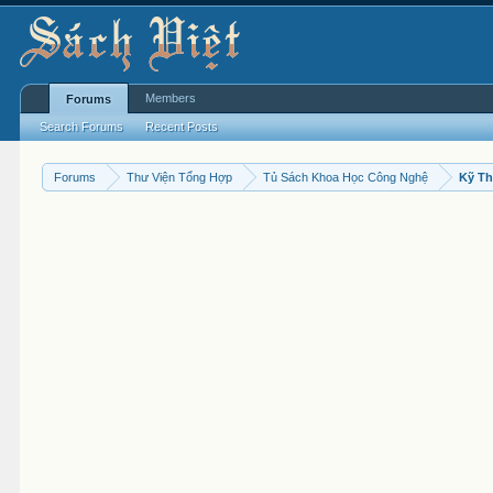
Members
Forums
Search Forums
Recent Posts
Forums
Thư Viện Tổng Hợp
Tủ Sách Khoa Học Công Nghệ
Kỹ Th