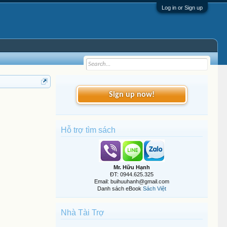
Log in or Sign up
Sign up now!
Hỗ trợ tìm sách
Mr. Hữu Hạnh
ĐT: 0944.625.325
Email: buihuuhanh@gmail.com
Danh sách eBook
Sách Việt
Nhà Tài Trợ