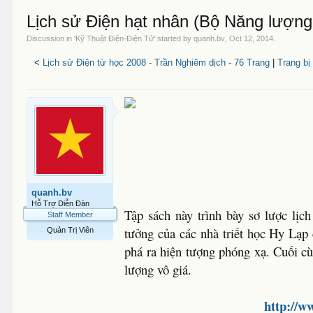
Lịch sử Điện hạt nhân (Bộ Năng lượng
Discussion in '
Kỹ Thuật Điện-Điện Tử
' started by
quanh.bv
,
Oct 12, 2014
.
<
Lịch sử Điện từ học 2008 - Trần Nghiêm dịch - 76 Trang
|
Trang bị
quanh.bv
Hỗ Trợ Diễn Đàn
Tập sách này trình bày sơ lược lị
Staff Member
tưởng của các nhà triết học Hy Lạp
Quản Trị Viên
phá ra hiện tượng phóng xạ. Cuối c
lượng vô giá.
http://w