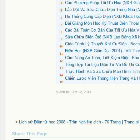
Các Phương Pháp Tối Ưu Hóa (NXB Giao 
Lắp Đặt Và Sửa Chữa Điện Trong Nhà (N
Hệ Thống Cung Cấp Điện (NXB Khoa Học 
Bài Giảng Môn Học Kỹ Thuật Điện Thoại
Các Bài Toán Cơ Bản Của Tối Ưu Hóa Và
Sửa Chữa Điện Ôtô (NXB Lao Động Xã Hộ
Giáo Trình Lý Thuyết Khí Cụ Điện - Bạc
Điện Học (NXB Giáo Dục 2001) - Vũ Than
Cẩm Nang An Toàn, Tiết Kiệm Điện, Bảo
Tổng Hợp Tài Liệu Điện Tử Và Đề Thi C
Thực Hành Và Sửa Chữa Màn Hình Tinh T
Chiến Lược Viễn Thông Hiện Trạng Và H
quanh.bv
,
Oct 12, 2014
<
Lịch sử Điện từ học 2008 - Trần Nghiêm dịch - 76 Trang
|
Trang bị
Share This Page