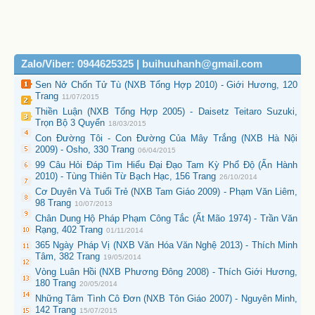
Zalo/Viber: 0944625325 | buihuuhanh@gmail.com
Sen Nở Chốn Tử Tù (NXB Tổng Hợp 2010) - Giới Hương, 120
Trang
11/07/2015
Thiền Luận (NXB Tổng Hợp 2005) - Daisetz Teitaro Suzuki,
Trọn Bộ 3 Quyển
18/03/2015
Con Đường Tôi - Con Đường Của Mây Trắng (NXB Hà Nội
2009) - Osho, 330 Trang
06/04/2015
99 Câu Hỏi Đáp Tìm Hiểu Đại Đạo Tam Kỳ Phổ Độ (Ấn Hành
2010) - Tùng Thiên Từ Bạch Hạc, 156 Trang
26/10/2014
Cơ Duyên Và Tuổi Trẻ (NXB Tam Giáo 2009) - Phạm Văn Liêm,
98 Trang
10/07/2013
Chân Dung Hộ Pháp Phạm Công Tắc (Ất Mão 1974) - Trần Văn
Rạng, 402 Trang
01/11/2014
365 Ngày Pháp Vị (NXB Văn Hóa Văn Nghệ 2013) - Thích Minh
Tâm, 382 Trang
19/05/2014
Vòng Luân Hồi (NXB Phương Đông 2008) - Thích Giới Hương,
180 Trang
20/05/2014
Những Tâm Tình Cô Đơn (NXB Tôn Giáo 2007) - Nguyên Minh,
142 Trang
15/07/2015