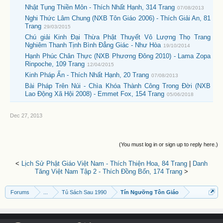
Nhật Tụng Thiền Môn - Thích Nhất Hạnh, 314 Trang
07/08/2013
Nghi Thức Lâm Chung (NXB Tôn Giáo 2006) - Thích Giải An, 81
Trang
29/03/2015
Chú giải Kinh Đại Thừa Phật Thuyết Vô Lượng Thọ Trang
Nghiêm Thanh Tịnh Bình Đẳng Giác - Như Hòa
19/10/2014
Hạnh Phúc Chân Thực (NXB Phương Đông 2010) - Lama Zopa
Rinpoche, 109 Trang
12/04/2015
Kinh Pháp Ấn - Thích Nhất Hạnh, 20 Trang
07/08/2013
Bài Pháp Trên Núi - Chìa Khóa Thành Công Trong Đời (NXB
Lao Động Xã Hội 2008) - Emmet Fox, 154 Trang
05/06/2018
Dec 27, 2013
(You must log in or sign up to reply here.)
<
Lịch Sử Phật Giáo Việt Nam - Thích Thiện Hoa, 84 Trang
|
Danh
Tăng Việt Nam Tập 2 - Thích Đồng Bổn, 174 Trang
>
Forums
...
Tủ Sách Sau 1990
Tín Ngưỡng Tôn Giáo