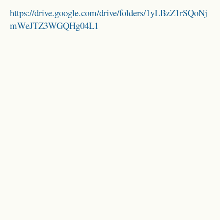
https://drive.google.com/drive/folders/1yLBzZ1rSQoNj
mWeJTZ3WGQHg04L1