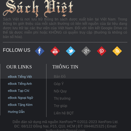
Sách Việt là nơi lưu trữ thông tin sách được xuất bản tại Việt Nam. Trong
thông tin giới thiệu của mỗi sách thường có liên kết nguồn của tài liệu đang
được lưu trữ tại các thư viện của Việt Nam. Đối với liên kết Google Drive có
thể tải được miễn phí hoặc KHÔNG có quyền truy cập (thường là không có
bản số hóa).
FOLLOW US
OUR LINKS
THÔNG TIN
Bản Đồ
eBook Tiếng Việt
eBook Tiếng Anh
Góp Ý
eBook Tạp Chí
Nội Quy
eBook Ngoại Ngữ
Thị trường
eBook Tặng Kèm
Trợ giúp
Hướng Dẫn
Liên hệ BQT
Diễn đàn sử dụng mã nguồn XenForo™ ©2011-2023 XenForo Ltd.
ĐC: 68/122 Đồng Nai, P15, Q10, HCM | ĐT: 0944625325 | Email:
buihuuhanh@gmail.com